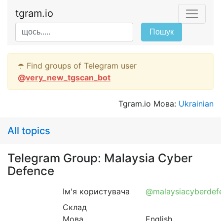
tgram.io
Пошук
☂️ Find groups of Telegram user
@
very_new_tgscan_bot
Tgram.io Мова:
Ukrainian
All topics
Telegram Group: Malaysia Cyber
Defence
Ім'я користувача
@malaysiacyberdef
Склад
Мова
English