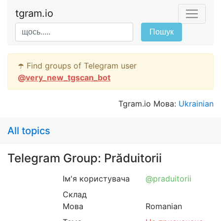
tgram.io
Пошук
☂️ Find groups of Telegram user
@
very_new_tgscan_bot
Tgram.io Мова:
Ukrainian
All topics
Telegram Group: Prăduitorii
Ім'я користувача
@praduitorii
Склад
Мова
Romanian