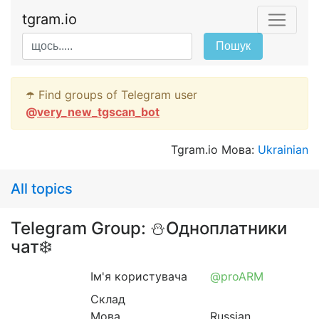
tgram.io
Пошук
☂️ Find groups of Telegram user
@
very_new_tgscan_bot
Tgram.io Мова:
Ukrainian
All topics
Telegram Group: ⛄️Одноплатники
чат❄️
Ім'я користувача
@proARM
Склад
Мова
Russian