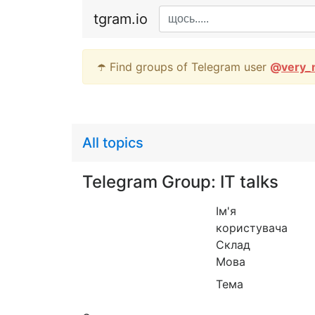
tgram.io
☂️ Find groups of Telegram user
@
very_
All topics
Telegram Group: IT talks
Ім'я
користувача
Склад
Мова
Тема