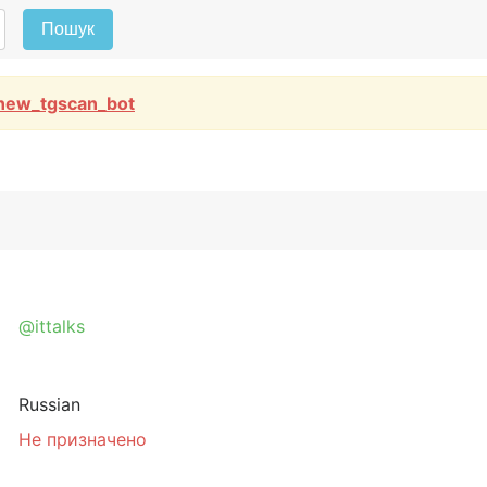
Пошук
new_tgscan_bot
@ittalks
Russian
Не призначено