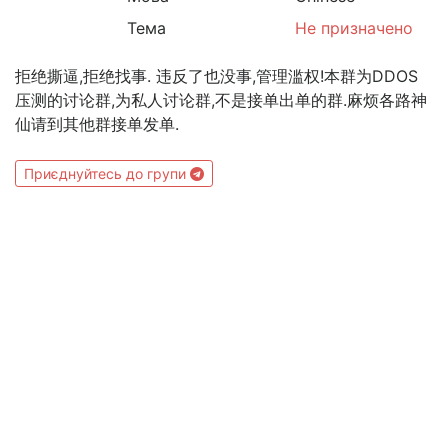
Тема
Не призначено
拒绝撕逼,拒绝找事. 违反了也没事,管理滥权!本群为DDOS
压测的讨论群,为私人讨论群,不是接单出单的群.麻烦各路神
仙请到其他群接单发单.
Приєднуйтесь до групи