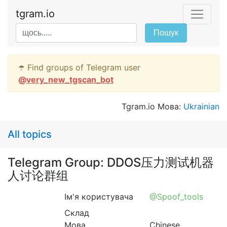
tgram.io
Пошук
☂️ Find groups of Telegram user
@
very_new_tgscan_bot
Tgram.io Мова:
Ukrainian
All topics
Telegram Group: DDOS压力测试机器
人讨论群组
Ім'я користувача
@Spoof_tools
Склад
Мова
Chinese