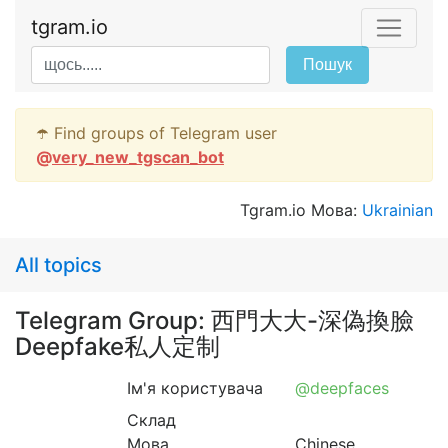
tgram.io
Пошук
☂️ Find groups of Telegram user
@
very_new_tgscan_bot
Tgram.io Мова:
Ukrainian
All topics
Telegram Group: 西門大大-深偽換臉
Deepfake私人定制
Ім'я користувача
@deepfaces
Склад
Мова
Chinese