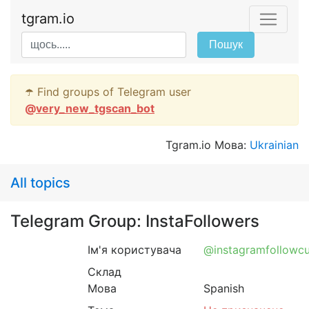
tgram.io
Пошук
☂️ Find groups of Telegram user
@
very_new_tgscan_bot
Tgram.io Мова:
Ukrainian
All topics
Telegram Group: InstaFollowers
Ім'я користувача
@instagramfollowc
Склад
Мова
Spanish