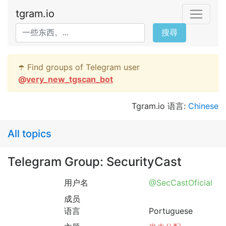
tgram.io
搜尋
☂️ Find groups of Telegram user
@
very_new_tgscan_bot
Tgram.io 语言:
Chinese
All topics
Telegram Group: SecurityCast
用户名
@SecCastOficial
成员
语言
Portuguese