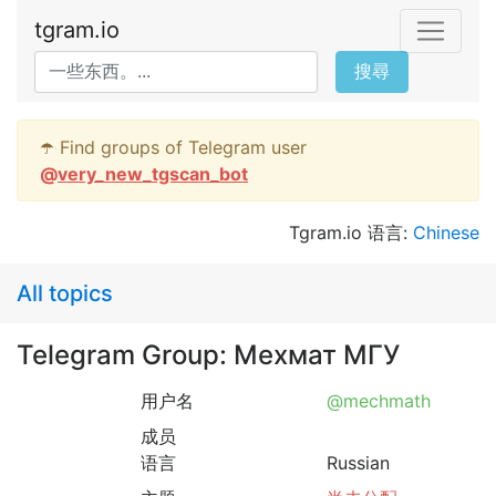
tgram.io
搜尋
☂️ Find groups of Telegram user
@
very_new_tgscan_bot
Tgram.io 语言:
Chinese
All topics
Telegram Group: Мехмат МГУ
用户名
@mechmath
成员
语言
Russian