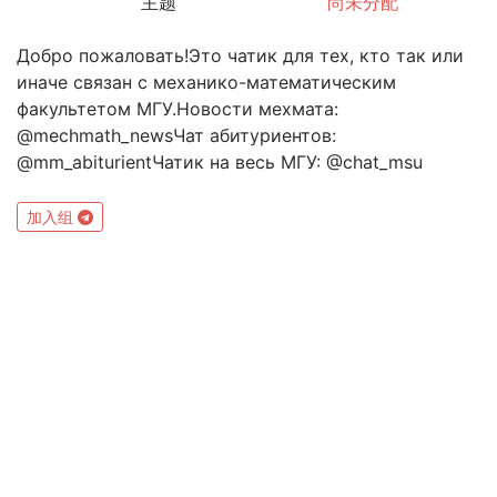
主题
尚未分配
Добро пожаловать!Это чатик для тех, кто так или
иначе связан с механико-математическим
факультетом МГУ.Новости мехмата:
@mechmath_newsЧат абитуриентов:
@mm_abiturientЧатик на весь МГУ: @chat_msu
加入组