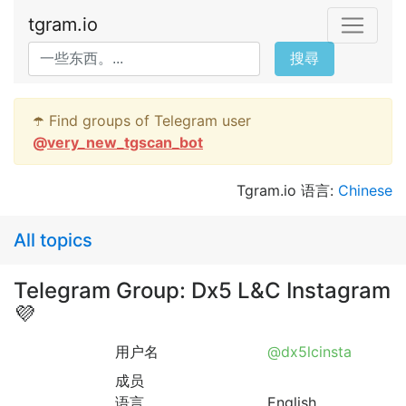
tgram.io
搜尋
☂️ Find groups of Telegram user
@
very_new_tgscan_bot
Tgram.io 语言:
Chinese
All topics
Telegram Group: Dx5 L&C Instagram
💜
用户名
@dx5lcinsta
成员
语言
English