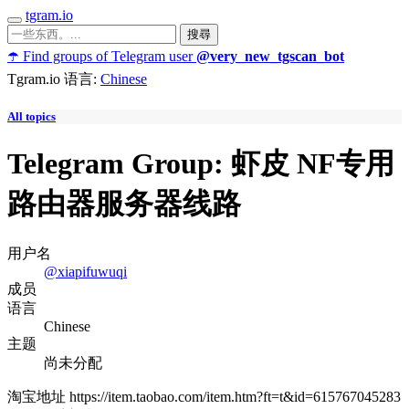
tgram.io
搜尋
☂️ Find groups of Telegram user
@
very_new_tgscan_bot
Tgram.io 语言:
Chinese
All topics
Telegram Group: 虾皮 NF专用
路由器服务器线路
用户名
@xiapifuwuqi
成员
语言
Chinese
主题
尚未分配
淘宝地址 https://item.taobao.com/item.htm?ft=t&id=615767045283