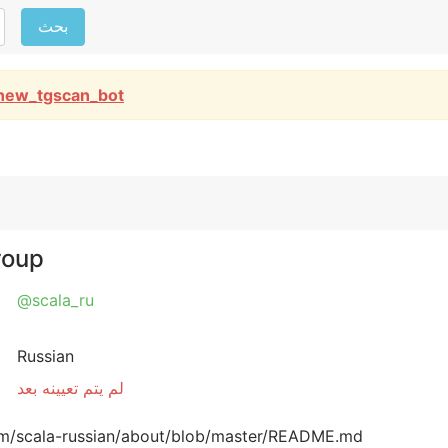
بحث
new_tgscan_bot
r Group
@scala_ru
Russian
لم يتم تعيينه بعد
om/scala-russian/about/blob/master/README.md