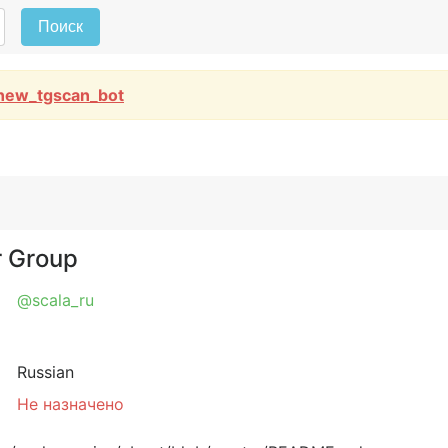
Поиск
new_tgscan_bot
r Group
@scala_ru
Russian
Не назначено