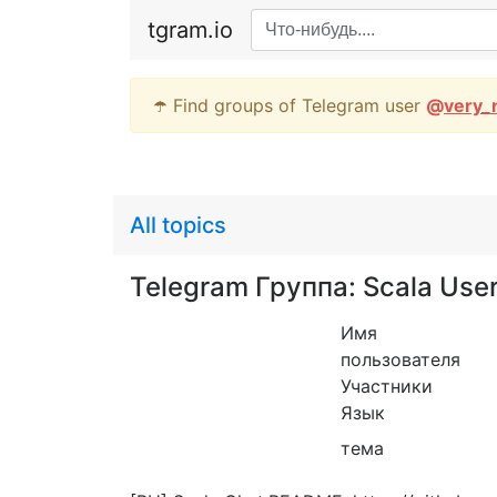
tgram.io
☂️ Find groups of Telegram user
@
very_
All topics
Telegram Группа: Scala Use
Имя
пользователя
Участники
Язык
тема