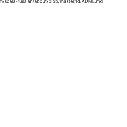
om/scala-russian/about/blob/master/README.md