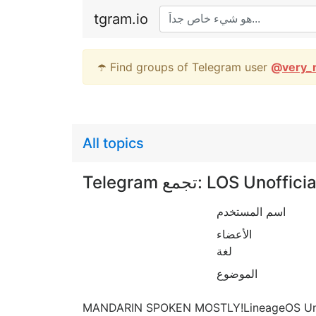
tgram.io
☂️ Find groups of Telegram user
@
very_
All topics
Telegram تجمع: LOS Unof
اسم المستخدم
الأعضاء
لغة
الموضوع
MANDARIN SPOKEN MOSTLY!Lineage