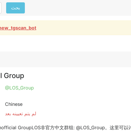
بحث
new_tgscan_bot
ficial Group
@LOS_Group
Chinese
لم يتم تعيينه بعد
OS Unofficial GroupLOS非官方中文群组: @LOS_Group。