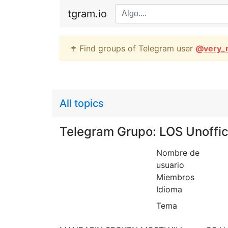
tgram.io
☂️ Find groups of Telegram user
@
very_
All topics
Telegram Grupo: LOS Unoffic
Nombre de
usuario
Miembros
Idioma
Tema