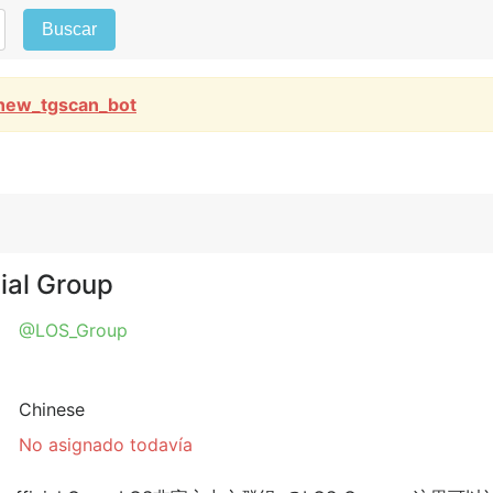
Buscar
new_tgscan_bot
ial Group
@LOS_Group
Chinese
No asignado todavía