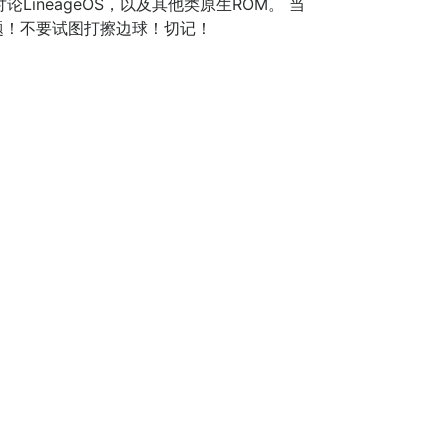
这里可以讨论LineageOS，以及其他类原生ROM。 当
话题！不要试图打擦边球！切记！