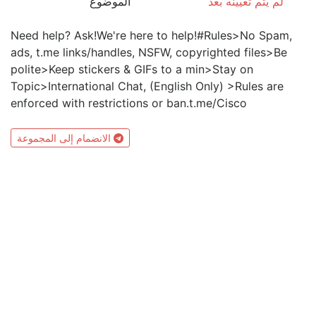
لم يتم تعيينه بعد
الموضوع
Need help? Ask!We're here to help!#Rules>No Spam,
ads, t.me links/handles, NSFW, copyrighted files>Be
polite>Keep stickers & GIFs to a min>Stay on
Topic>International Chat, (English Only) >Rules are
enforced with restrictions or ban.t.me/Cisco
الانضمام إلى المجموعة