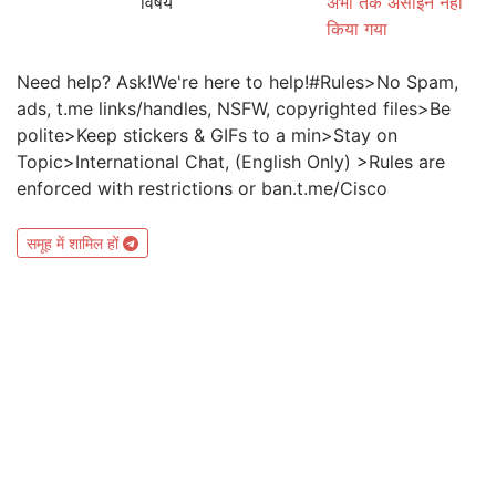
विषय
अभी तक असाइन नहीं
किया गया
Need help? Ask!We're here to help!#Rules>No Spam,
ads, t.me links/handles, NSFW, copyrighted files>Be
polite>Keep stickers & GIFs to a min>Stay on
Topic>International Chat, (English Only) >Rules are
enforced with restrictions or ban.t.me/Cisco
समूह में शामिल हों