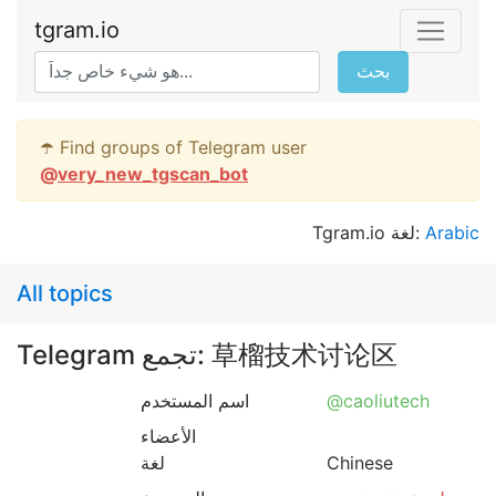
tgram.io
بحث
☂️ Find groups of Telegram user
@
very_new_tgscan_bot
Tgram.io لغة:
Arabic
All topics
Telegram تجمع: 草榴技术讨论区
اسم المستخدم
@caoliutech
الأعضاء
لغة
Chinese