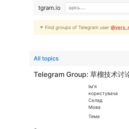
tgram.io
☂️ Find groups of Telegram user
@
very_
All topics
Telegram Group: 草榴技术
Ім'я
користувача
Склад
Мова
Тема