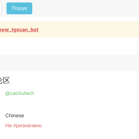
Пошук
new_tgscan_bot
讨论区
@caoliutech
Chinese
Не призначено