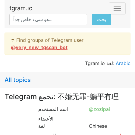
tgram.io
بحث
☂️ Find groups of Telegram user
@
very_new_tgscan_bot
Tgram.io لغة:
Arabic
All topics
Telegram تجمع: 不婚无罪-躺平有理
اسم المستخدم
@zozipai
الأعضاء
لغة
Chinese