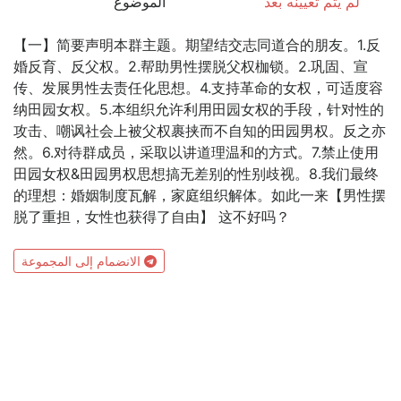
لم يتم تعيينه بعد
الموضوع
【一】简要声明本群主题。期望结交志同道合的朋友。1.反
婚反育、反父权。2.帮助男性摆脱父权枷锁。2.巩固、宣
传、发展男性去责任化思想。4.支持革命的女权，可适度容
纳田园女权。5.本组织允许利用田园女权的手段，针对性的
攻击、嘲讽社会上被父权裹挟而不自知的田园男权。反之亦
然。6.对待群成员，采取以讲道理温和的方式。7.禁止使用
田园女权&田园男权思想搞无差别的性别歧视。8.我们最终
的理想：婚姻制度瓦解，家庭组织解体。如此一来【男性摆
脱了重担，女性也获得了自由】 这不好吗？
الانضمام إلى المجموعة