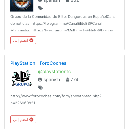
spanish
852
Grupo de la Comunidad de Elite: Dangerous en EspañolCanal
de noticias: https://telegram.me/CanalEliteESPCanal
Multimedia: https://telegram.me/MultimediaEliteESPDiscord
Oficial: https://discord.gg/taGC2K2Web: eliteesp.esFacción
انضم إلى
oficial: Varias
PlayStation - ForoCoches
@playstationfc
spanish
774
http://www.forocoches.com/foro/showthread.php?
p=226960821
انضم إلى