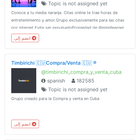
Topic is not assigned yet
Conoce a tu media naranja. Citas online te trae horas de
entretenimiento y amor.Grupo exclusivamente para las citas
por internet.Evite ser expulsadoPropiedad de @mindlearner
por @CERTifiedAdsWhatsApp: 5358270208 (Raúl)
انضم إلى
Timbirichi 🇨🇺Compra/Venta 🇨🇺 ®️
@timbirichi_compra_y_venta_cuba
spanish
182585
Topic is not assigned yet
Grupo creado para la Compra y venta en Cuba
انضم إلى