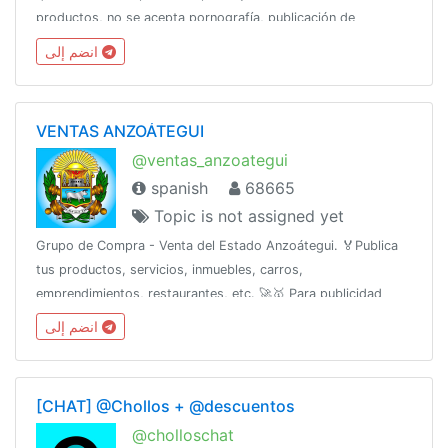
productos, no se acepta pornografía, publicación de
productos robados, SPAMCanal oficial:👇👇👇👇
انضم إلى
@DiscoverChannelPara más: @DiscoverInfo_bot
VENTAS ANZOÁTEGUI
@ventas_anzoategui
spanish
68665
Topic is not assigned yet
Grupo de Compra - Venta del Estado Anzoátegui. 🏅Publica
tus productos, servicios, inmuebles, carros,
emprendimientos, restaurantes, etc. 🚀🥇 Para publicidad
escribe al ejecutivo de ventas 👉 @Anzve
انضم إلى
[CHAT] @Chollos + @descuentos
@cholloschat