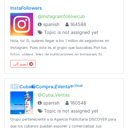
InstaFollowers
@instagramfollowcub
spanish
164588
Topic is not assigned yet
Hola, tu! Si, quieres llegar a los 1 millon de seguidores en
Instagram. Pues este es el grupo que buscabas.Pon tus
fotos, vídeos, links de publicaciones en Instagram.Tú
estrellato comienza ahora!!
انضم إلى
🇨🇺Cuba🛍️Compra💰Venta®ᴼᶠᶦᶜᶦᵃˡ
@Cuba_Ventas
spanish
160548
Topic is not assigned yet
Grupo perteneciente a la Agencia Publicitaria DISCOVER para
que los cubanos puedan exponer y comercializar sus