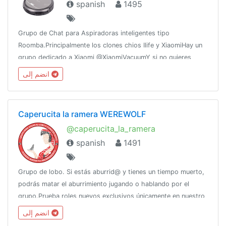
spanish
1495
Grupo de Chat para Aspiradoras inteligentes tipo
Roomba.Principalmente los clones chios Ilife y XiaomiHay un
grupo dedicado a Xiaomi @XiaomiVacuumY si no quieres
perderte las ofertas pasa por @Solo_chollosLink del grupo
انضم إلى
t.me/aspiradoras
Caperucita la ramera WEREWOLF
@caperucita_la_ramera
spanish
1491
Grupo de lobo. Si estás aburrid@ y tienes un tiempo muerto,
podrás matar el aburrimiento jugando o hablando por el
grupo.Prueba roles nuevos exclusivos únicamente en nuestro
bot: @caperubetabot.Creación: 24/04/2017Mensajes del
انضم إلى
grupo: +12M