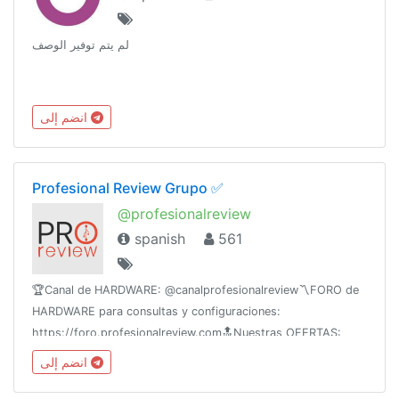
لم يتم توفير الوصف
انضم إلى
Profesional Review Grupo ✅
@profesionalreview
spanish
561
🏆Canal de HARDWARE: @canalprofesionalreview〽️FORO de
HARDWARE para consultas y configuraciones:
https://foro.profesionalreview.com🔝Nuestras OFERTAS:
@ofertastecno ⚠️ Normas de convivencia: ¡Revisar mensaje
انضم إلى
anclado!