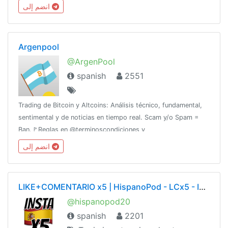
انضم إلى
Argenpool
@ArgenPool
spanish
2551
Trading de Bitcoin y Altcoins: Análisis técnico, fundamental,
sentimental y de noticias en tiempo real. Scam y/o Spam =
Ban.🚩Reglas en @terminoscondiciones y
@ArgenpoolBienvenida🚩 Es obligatorio usar avatar 🔗 para
انضم إلى
Forex ir a @Argenpool_Legacy
LIKE+COMENTARIO x5 | HispanoPod - LCx5 - Instagram Pod en Español
@hispanopod20
spanish
2201