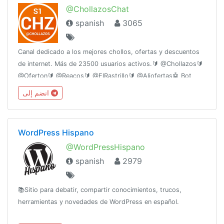
@ChollazosChat
spanish
3065
Canal dedicado a los mejores chollos, ofertas y descuentos
de internet. Más de 23500 usuarios activos.🔰 @Chollazos🔰
@Oferton🔰 @Reacos🔰 @ElRastrillo🔰 @Aliofertas🤖 Bot
para buscar ofertas: @ofertascanalbot
انضم إلى
WordPress Hispano
@WordPressHispano
spanish
2979
📚Sitio para debatir, compartir conocimientos, trucos,
herramientas y novedades de WordPress en español.