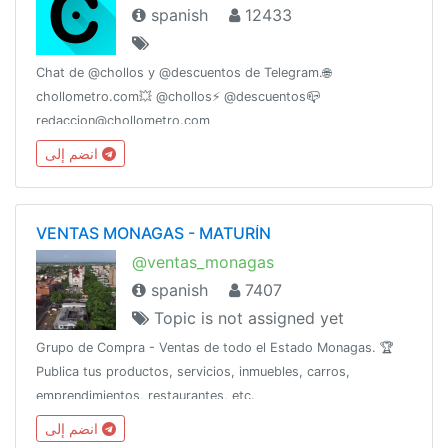
spanish
12433
Chat de @chollos y @descuentos de Telegram.🌐
chollometro.com💥 @chollos⚡️ @descuentos📪
redaccion@chollometro.com
انضم إلى
VENTAS MONAGAS - MATURÍN
@ventas_monagas
spanish
7407
Topic is not assigned yet
Grupo de Compra - Ventas de todo el Estado Monagas. 🏆
Publica tus productos, servicios, inmuebles, carros,
emprendimientos, restaurantes, etc.
انضم إلى