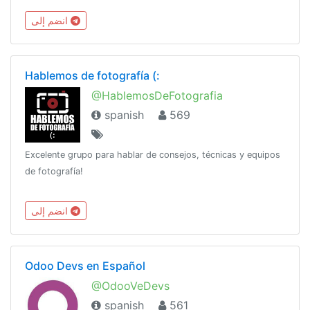
pirata No Troll ni +18 ni SPAM ni tonterias Consultas serias:
انضم إلى
ForoHardware.comMás Grupos: @GruposDeTelegram
Hablemos de fotografía (:
@HablemosDeFotografia
spanish
569
Excelente grupo para hablar de consejos, técnicas y equipos
de fotografía!
انضم إلى
Odoo Devs en Español
@OdooVeDevs
spanish
561