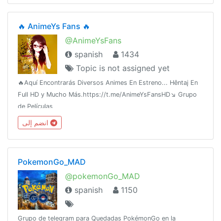
🔥 AnimeYs Fans 🔥
@AnimeYsFans
spanish
1434
Topic is not assigned yet
🔥Aquí Encontrarás Diversos Animes En Estreno... Hêntaį En
Full HD y Mucho Más.https://t.me/AnimeYsFansHD↘️ Grupo
de Películas
HD@CinePeliculasEstrenohttps://t.me/joinchat/AAAAAFjx3uKoPZ6
انضم إلى
🔥Grupo de Hëntaîhttps://t.me/AnimeYsHentaila
PokemonGo_MAD
@pokemonGo_MAD
spanish
1150
Grupo de telegram para Quedadas PokémonGo en la