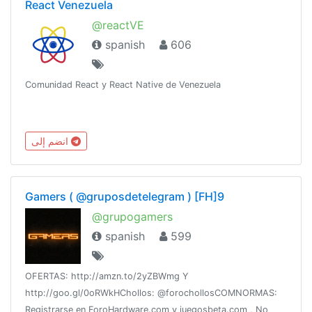
React Venezuela
@reactVE
spanish
606
Comunidad React y React Native de Venezuela
انضم إلى
Gamers ( @gruposdetelegram ) [FH]9
@grupogamers
spanish
599
OFERTAS: http://amzn.to/2yZBWmg Y
http://goo.gl/0oRWkHChollos: @forochollosCOMNORMAS:
Registrarse en ForoHardware.com y juegosbeta.com , No