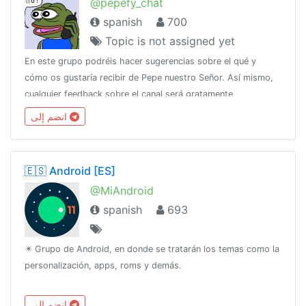
@pepefy_chat
spanish
700
Topic is not assigned yet
En este grupo podréis hacer sugerencias sobre el qué y
cómo os gustaría recibir de Pepe nuestro Señor. Así mismo,
cualquier feedback sobre el canal será gratamente
bienvenido.https://t.me/pepefy
انضم إلى
🇪🇸 Android [ES]
@MiAndroid
spanish
693
✴️ Grupo de Android, en donde se tratarán los temas como la
personalización, apps, roms y demás.
انضم إلى