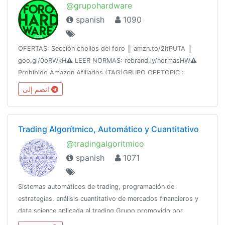
@grupohardware
spanish
1090
OFERTAS: Sección chollos del foro ║ amzn.to/2ItPUTA ║
goo.gl/0oRWkH⚠️ LEER NORMAS: rebrand.ly/normasHW⚠️
Prohibido Amazon Afiliados (TAG)GRUPO OFFTOPIC :
@hwofftopicConsultas serias en: ForoHardware.com y
انضم إلى
ForoTeles.com+ Grupos: @gruposdetelegram
Trading Algorítmico, Automático y Cuantitativo
@tradingalgoritmico
spanish
1071
Sistemas automáticos de trading, programación de
estrategias, análisis cuantitativo de mercados financieros y
data science aplicada al trading.Grupo promovido por
@elQuantitativo