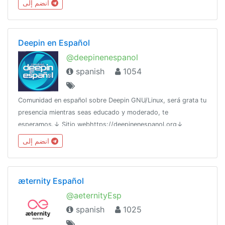
انضم إلى
Deepin en Español
@deepinenespanol
spanish
1054
Comunidad en español sobre Deepin GNU/Linux, será grata tu
presencia mientras seas educado y moderado, te
esperamos.↓ Sitio webhttps://deepinenespanol.org↓
Reglashttp://bit.ly/bienvenida-telegram
انضم إلى
æternity Español
@aeternityEsp
spanish
1025