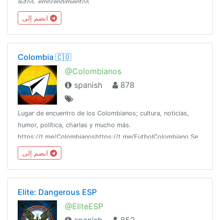
autos, emprendimientos
انضم إلى
Colombia 🇨🇴
@Colombianos
spanish
878
Lugar de encuentro de los Colombianos; cultura, noticias,
humor, política, charlas y mucho más.
https://t.me/Colombianoshttps://t.me/FutbolColombiano.Se
respeta la libre expresion, no se permite porno o insultos
انضم إلى
directos a los miembros del grupo.
Elite: Dangerous ESP
@EliteESP