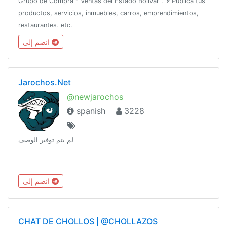
Grupo de Compra - Ventas del Estado Bolívar . 🏅Publica tus
productos, servicios, inmuebles, carros, emprendimientos,
restaurantes, etc.
انضم إلى
Jarochos.Net
@newjarochos
spanish
3228
لم يتم توفير الوصف
انضم إلى
CHAT DE CHOLLOS | @CHOLLAZOS