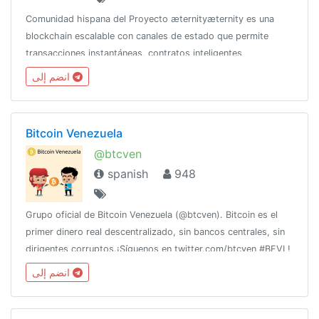
Comunidad hispana del Proyecto æternityæternity es una
blockchain escalable con canales de estado que permite
transacciones instantáneas, contratos inteligentes
completamente funcionales y oráculos descentralizados.
انضم إلى
Programado en Erlang.
Bitcoin Venezuela
@btcven
spanish
948
Grupo oficial de Bitcoin Venezuela (@btcven). Bitcoin es el
primer dinero real descentralizado, sin bancos centrales, sin
dirigentes corruptos.¡Síguenos en twitter.com/btcven #BFVI !
Puedes enviar una consulta privada a:
انضم إلى
contacto@bitcoinvenezuela.com