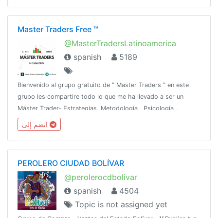
Master Traders Free ™
@MasterTradersLatinoamerica
spanish
5189
Bienvenido al grupo gratuito de " Master Traders " en este
grupo les compartire todo lo que me ha llevado a ser un
Máster Trader- Estrategias, Metodología , Psicología ,
Chartismo, Patrones de velas.Master Traders VIP ( 250
انضم إلى
dólares BIMESTRAL )
PEROLERO CIUDAD BOLÍVAR
@perolerocdbolivar
spanish
4504
Topic is not assigned yet