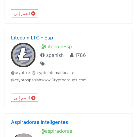
انضم إلى
Litecoin LTC - Esp
@LitecoinEsp
spanish
1786
@crypto > @cryptointernational >
@cryptospanishwww.Cryptogroups.com
انضم إلى
Aspiradoras Inteligentes
@aspiradoras