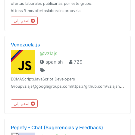
ofertas laborales publicarlas por este grupo:
https://t.me/ofertaslaboralesprogvzla
انضم إلى
Venezuela.js
@vzlajs
spanish
729
ECMAScript/JavaScript Developers
Groupvzlajs@googlegroups.comhttps://github.com/vzlajshttps://www.npmjs.com/org/vzlajs/https://groups.google.com/d/forum/vzlajs
انضم إلى
Pepefy - Chat (Sugerencias y Feedback)