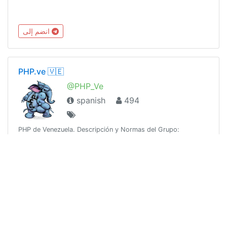
انضم إلى
PHP.ve 🇻🇪
@PHP_Ve
spanish
494
PHP de Venezuela. Descripción y Normas del Grupo:
http://telegra.ph/PHPve-11-24
انضم إلى
Python Venezuela
@python_venezuela