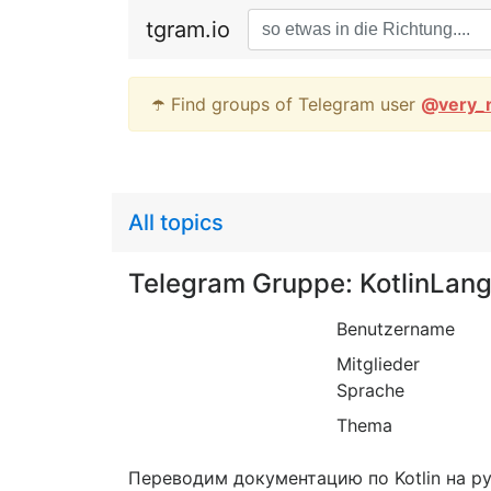
tgram.io
☂️ Find groups of Telegram user
@
very_
All topics
Telegram Gruppe: KotlinLan
Benutzername
Mitglieder
Sprache
Thema
Переводим документацию по Kotlin на русс