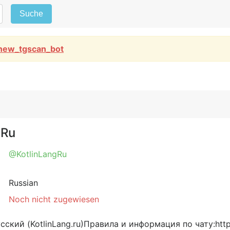
Suche
new_tgscan_bot
gRu
@KotlinLangRu
Russian
Noch nicht zugewiesen
кий (KotlinLang.ru)Правила и информация по чату:https:/