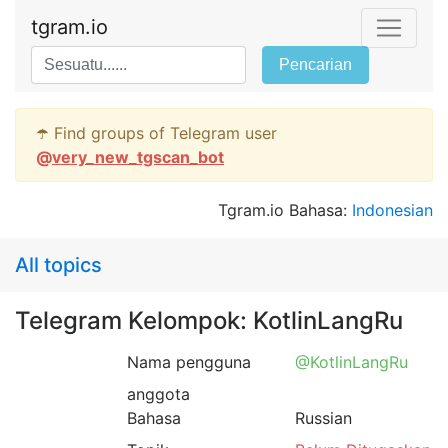
tgram.io
Pencarian
☂️ Find groups of Telegram user
@
very_new_tgscan_bot
Tgram.io Bahasa:
Indonesian
All topics
Telegram Kelompok: KotlinLangRu
Nama pengguna
@KotlinLangRu
anggota
Bahasa
Russian