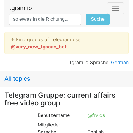
tgram.io
Suche
☂️ Find groups of Telegram user
@
very_new_tgscan_bot
Tgram.io Sprache:
German
All topics
Telegram Gruppe: current affairs
free video group
Benutzername
@frvids
Mitglieder
Sprache
English