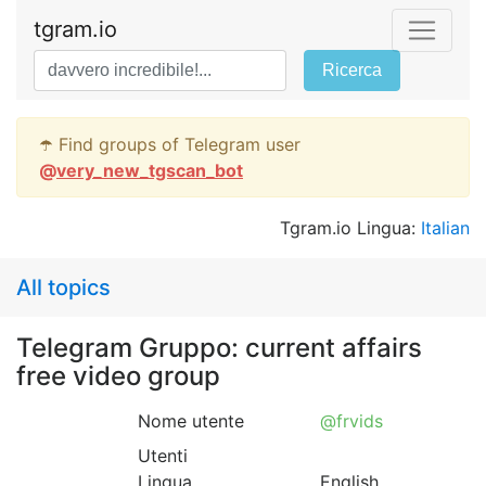
tgram.io
Ricerca
☂️ Find groups of Telegram user
@
very_new_tgscan_bot
Tgram.io Lingua:
Italian
All topics
Telegram Gruppo: current affairs
free video group
Nome utente
@frvids
Utenti
Lingua
English