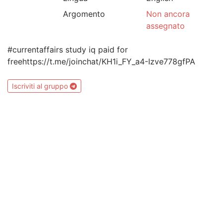
Argomento
Non ancora
assegnato
#currentaffairs study iq paid for
freehttps://t.me/joinchat/KH1i_FY_a4-Izve778gfPA
Iscriviti al gruppo