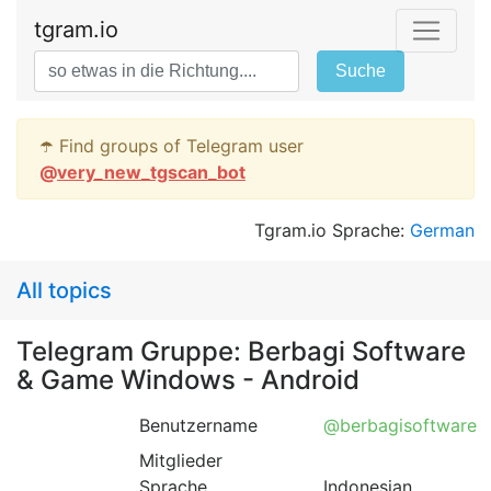
tgram.io
Suche
☂️ Find groups of Telegram user
@
very_new_tgscan_bot
Tgram.io Sprache:
German
All topics
Telegram Gruppe: Berbagi Software
& Game Windows - Android
Benutzername
@berbagisoftware
Mitglieder
Sprache
Indonesian