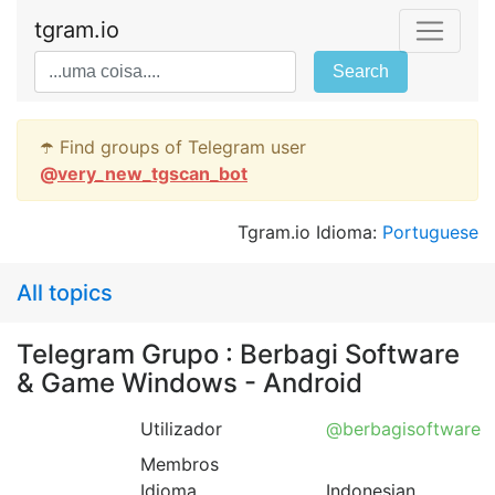
tgram.io
Search
☂️ Find groups of Telegram user
@
very_new_tgscan_bot
Tgram.io Idioma:
Portuguese
All topics
Telegram Grupo : Berbagi Software
& Game Windows - Android
Utilizador
@berbagisoftware
Membros
Idioma
Indonesian