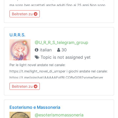
ma sono ben accettati anche adulti fino ai 25 anni.Non sono
graditi troll, shitposter e VoIP. Rispettate le regole e buona
Beitreten zu
convivenza!
U.R.R.S.
@U_R_R_S_telegram_group
italian
30
Topic is not assigned yet
Per le light novel andate nel canale:
https://t.me/light_novel_di_urrsper i giochi andate nel canale:
https://t.me/joinchat/AAAAAEgfBLCOBvG092yomwServer
Minecraft:https://bit.ly/ServerMinecraftURRS-Frankekko
Beitreten zu
Esoterismo e Massoneria
@esoterismomassoneria