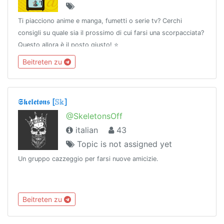
Ti piacciono anime e manga, fumetti o serie tv? Cerchi
consigli su quale sia il prossimo di cui farsi una scorpacciata?
Questo allora è il posto giusto! ⭐
Beitreten zu
𝕾𝖐𝖊𝖑𝖊𝖙𝖔𝖓𝖘 [𝕊𝕜]
@SkeletonsOff
italian
43
Topic is not assigned yet
Un gruppo cazzeggio per farsi nuove amicizie.
Beitreten zu