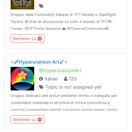
Gruppo della Community Italiana di TFT Mobile e Teamfight
Tactics 🐧Chat di discussione su tutto il mondo di TFT📢
Canale: @TFTitaliaℹ️ Network:👥 @TavernaCommunity🎧
Discord: discord.gg/KkhxZPX🌐 Powered by
Beitreten zu
@TavernaNetwork
⭐️🖍Hyperuranium Art🖌⭐️
@HyperuraniumArt
italian
120
Topic is not assigned yet
Gruppo dedicato alle artiUn ambiente intimo e tranquillo per
condividere materiale in un'ottica di critica costruttiva e
crescita comuneSiete invitati a postare vostre opere I nostri
gruppi su > @HyperuraniumNetworkDiscord:
Beitreten zu
https://discord.gg/Vnf7KWX