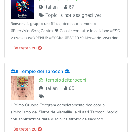
italian
67
Topic is not assigned yet
Benvenuti, gruppo unofficial, dedicato al mondo
#EurovisionSongContest❤️ Canale con tutte le edizione #ESC
@escsante#OPENUP #ESCita #ESC2020 Network: @vetrina
#TeleAggregati🚩Membro di @LaMusaNetwork 📚
Beitreten zu
🏛Il Tempio dei Tarocchi🏛
@iltempiodeitarocchi
italian
65
Il Primo Gruppo Telegram completamente dedicato al
simbolismo del "Tarot de Marseille" e di altri Tarocchi Storici
con applicazione della disciplina tarologica secondo
Camoin/Jodo©e Accademia dei Tarocchi Bozzelli©. No spam,
Beitreten zu