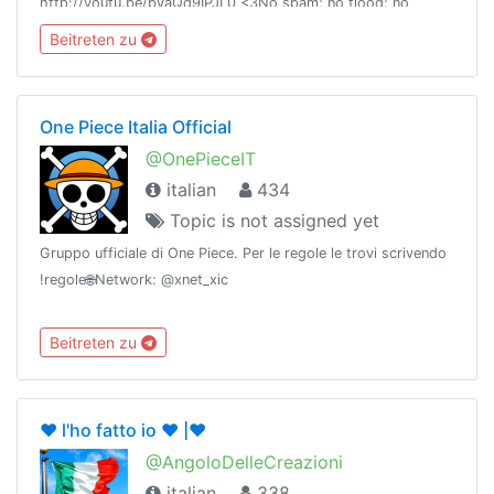
http://youtu.be/byaQd9IPJL0 <3No spam; no flood; no
bestiemmeCanale: @CrescitaPersonaleArticoli🚩Membro di
Beitreten zu
@LaMusaNetwork 📚
One Piece Italia Official
@OnePieceIT
italian
434
Topic is not assigned yet
Gruppo ufficiale di One Piece. Per le regole le trovi scrivendo
!regole🌐Network: @xnet_xic
Beitreten zu
❤️ l'ho fatto io ❤️ |❤️
@AngoloDelleCreazioni
italian
338