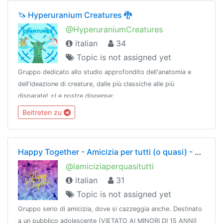
🦄 Hyperuranium Creatures 🐉
@HyperuraniumCreatures
italian
34
Topic is not assigned yet
Gruppo dedicato allo studio approfondito dell'anatomia e
dell'ideazione di creature, dalle più classiche alle più
disparate! ⭐️Le nostre dispense:
https://t.me/joinchat/AAAAAFF_bdSj1WJQpQaGOQ
Beitreten zu
Happy Together - Amicizia per tutti (o quasi) - NO INCONTRI
@lamiciziaperquasitutti
italian
31
Topic is not assigned yet
Gruppo serio di amicizia, dove si cazzeggia anche. Destinato
a un pubblico adolescente (VIETATO AI MINORI DI 15 ANNI)