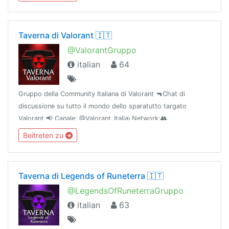
18+
Taverna di Valorant 🇮🇹
@ValorantGruppo
italian
64
Gruppo della Community Italiana di Valorant 🔫Chat di
discussione su tutto il mondo dello sparatutto targato
Valorant 📢 Canale: @Valorant_Italiaℹ Network:👥
@TavernaCommunity🎧 Discord: discord.gg/KkhxZPX🌐
Beitreten zu
Powered by @TavernaNetwork
Taverna di Legends of Runeterra 🇮🇹
@LegendsOfRuneterraGruppo
italian
63