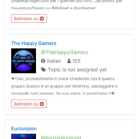
Shakes&Fidget!Solo per i guerrieri più forti...Sei pronto per
l'avventura?Siamo su @BHSnet e @unifiednet
Beitreten zu
The Happy Gamers
@TheHappyGamers
italian
105
Topic is not assigned yet
🔶Ciao, probabilmente ti starai chiedendo cos'è questo
gruppo.Questo è un gruppo per divertirsi, cazzeggiare e
giocare💻 tutti insieme. Se vuoi entra, ti aspettiamo ‼️🔶
Beitreten zu
Eurovision
@eurovisionsong