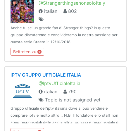
@Strangerthingsenonsoloitaly
italian
802
Anche tu sei un grande fan di Stranger things? In questo
gruppo discuteremo e condivideremo la nostra passione per
questa serie.Creato il: 12/10/2018
Beitreten zu
IPTV GRUPPO UFFICIALE ITALIA
@IptvUfficialeItalia
italian
790
Topic is not assigned yet
Gruppo ufficiale dell'iptv italiana dove si può vendere e
comprare iptv e molto altro... N.B. Il fondatore e lo staff non
sono responsabili delle azioni altrui, ognuno è responsabile di
se stesso...