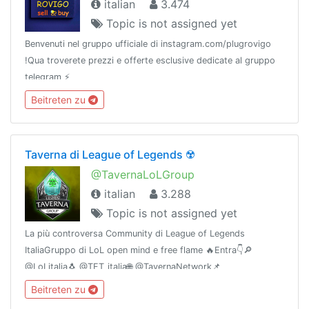
italian
3.474
Topic is not assigned yet
Benvenuti nel gruppo ufficiale di instagram.com/plugrovigo
!Qua troverete prezzi e offerte esclusive dedicate al gruppo
telegram ⚡️
Beitreten zu
Taverna di League of Legends ☢️
@TavernaLoLGroup
italian
3.288
Topic is not assigned yet
La più controversa Community di League of Legends
ItaliaGruppo di LoL open mind e free flame 🔥Entra👇🔎
@LoLitalia🐧 @TFT_italia🌐 @TavernaNetwork📌
@TavernaBacheca🎧 Discord: https://discord.gg/KkhxZPX🔰
Beitreten zu
Network: @gamingitaliangroup