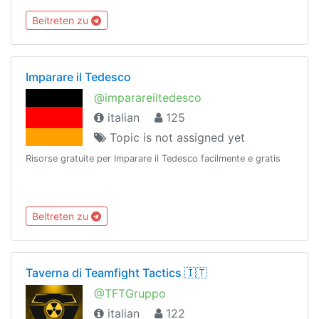
@spoilerobot. 🎐🌈= @communityk. 💮
Beitreten zu
Imparare il Tedesco
@imparareiltedesco
italian
125
Topic is not assigned yet
Risorse gratuite per Imparare il Tedesco facilmente e gratis
Beitreten zu
Taverna di Teamfight Tactics 🇮🇹
@TFTGruppo
italian
122