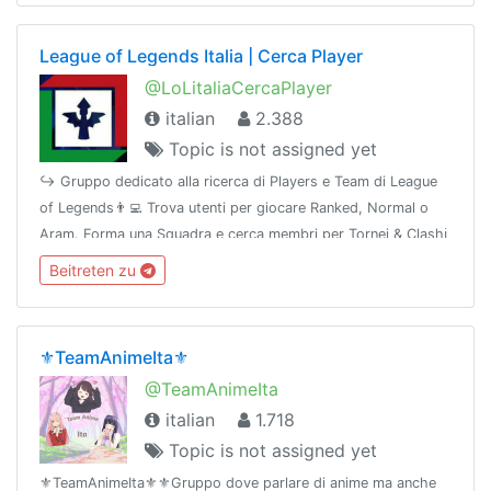
League of Legends Italia | Cerca Player
@LoLitaliaCercaPlayer
italian
2.388
Topic is not assigned yet
↪️ Gruppo dedicato alla ricerca di Players e Team di League
of Legends👨‍💻 Trova utenti per giocare Ranked, Normal o
Aram. Forma una Squadra e cerca membri per Tornei & Clashℹ
fb.com/groups/LeagueofLegendsItaly☢ @TavernaLoLGroup 🌐
Beitreten zu
@TavernaNetwork
⚜️TeamAnimeIta⚜️
@TeamAnimeIta
italian
1.718
Topic is not assigned yet
⚜️TeamAnimeIta⚜️⚜️Gruppo dove parlare di anime ma anche