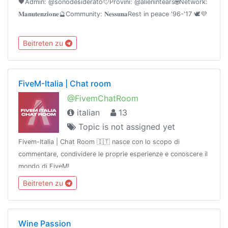
🖤Admin: @sonodesiderato💘Provini: @alienintears🌐Network:
𝐌𝐚𝐧𝐮𝐭𝐞𝐧𝐳𝐢𝐨𝐧𝐞🔮Community: 𝐍𝐞𝐬𝐬𝐮𝐧𝐚Rest in peace '96-'17 🕊💜
Beitreten zu
FiveM-Italia | Chat room
@FivemChatRoom
italian
13
Topic is not assigned yet
Fivem-Italia | Chat Room 🇮🇹 nasce con lo scopo di
commentare, condividere le proprie esperienze e conoscere il
mondo di FiveM!
Beitreten zu
Wine Passion