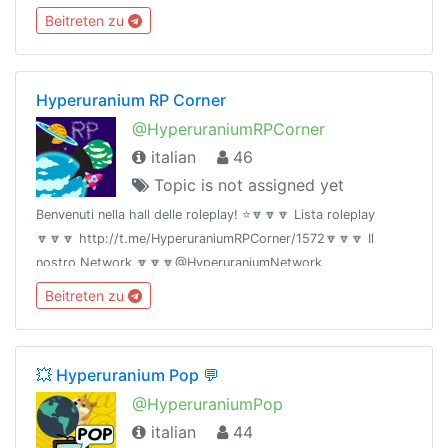
Beitreten zu
Hyperuranium RP Corner
@HyperuraniumRPCorner
italian
46
Topic is not assigned yet
Benvenuti nella hall delle roleplay! ⭐️🔽🔽🔽 Lista roleplay
🔽🔽🔽 http://t.me/HyperuraniumRPCorner/1572🔽🔽🔽 Il
nostro Network 🔽🔽🔽@HyperuraniumNetwork
Beitreten zu
💥 Hyperuranium Pop 💬
@HyperuraniumPop
italian
44