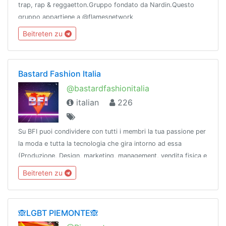
trap, rap & reggaetton.Gruppo fondato da Nardin.Questo
gruppo appartiene a @flamesnetwork
Beitreten zu
Bastard Fashion Italia
@bastardfashionitalia
italian
226
Su BFI puoi condividere con tutti i membri la tua passione per
la moda e tutta la tecnologia che gira intorno ad essa
(Produzione, Design, marketing, management, vendita fisica e
online)regole: https://pastebin.com/raw/vU3jKQcS
Beitreten zu
🙈LGBT PIEMONTE🙈