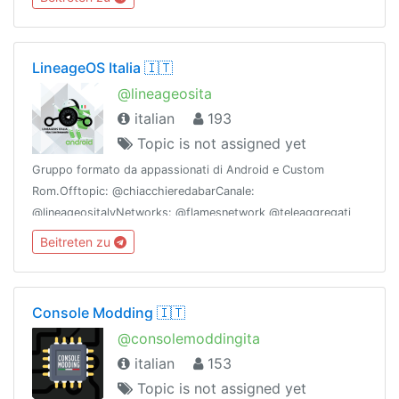
LineageOS Italia 🇮🇹
@lineageosita
italian
193
Topic is not assigned yet
Gruppo formato da appassionati di Android e Custom
Rom.Offtopic: @chiacchieredabarCanale:
@lineageositalyNetworks: @flamesnetwork @teleaggregati
Beitreten zu
Console Modding 🇮🇹
@consolemoddingita
italian
153
Topic is not assigned yet