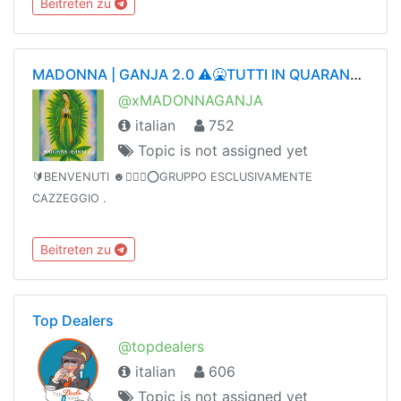
Beitreten zu
MADONNA | GANJA 2.0 ⚠️🤮TUTTI IN QUARANTENA🤮⚠️
@xMADONNAGANJA
italian
752
Topic is not assigned yet
🔰BENVENUTI ☻🙆🏼‍♂️⭕GRUPPO ESCLUSIVAMENTE
CAZZEGGIO .
Beitreten zu
Top Dealers
@topdealers
italian
606
Topic is not assigned yet