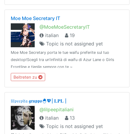
Moe Moe Secretary IT
@MoeMoeSecretaryIT
italian
19
Topic is not assigned yet
Moe Moe Secretary porta le tue waifu preferite sul tuo
desktop!Scegli tra un'infinità di waifu di Azur Lane o Girls
Frontline e tienile sempre con te ~
Beitreten zu
𝔩𝔦𝔩𝔭𝔢𝔢𝔭𝔦𝔱𝔞 𝖌𝖗𝖚𝖕𝖕𝖔🐣💖| 𝐋𝐏𝐋 |
@lilpeepitaliani
italian
13
Topic is not assigned yet