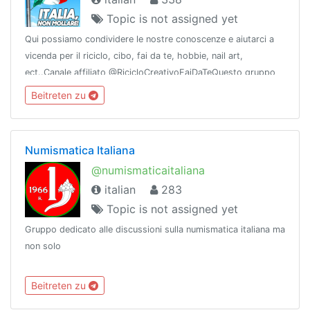
Topic is not assigned yet
Qui possiamo condividere le nostre conoscenze e aiutarci a
vicenda per il riciclo, cibo, fai da te, hobbie, nail art,
ect..Canale affiliato @RicicloCreativoFaiDaTeQuesto gruppo
fa parte di @vetrina!Vienici a trovare!🚩Membro di
Beitreten zu
@LaMusaNetwork 📚
Numismatica Italiana
@numismaticaitaliana
italian
283
Topic is not assigned yet
Gruppo dedicato alle discussioni sulla numismatica italiana ma
non solo
Beitreten zu