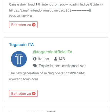
Canale download ⬇️@nintendoromsdownload📜 Indice Guide 📜
https://t.me/nintendoromsdownload/263➖➖➖➖➖➖➖🌐
COMMUNITY 🌐
@playstationdownloadita@scontiamazon100@dragonballitaliastream@dragonballitaliafan➖➖➖➖➖➖➖
Beitreten zu
Togacoin ITA
@togacoinofficialITA
italian
148
Topic is not assigned yet
The new generation of mining operations!Website:
www.togacoin.com
Beitreten zu