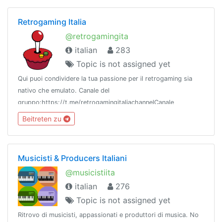
Retrogaming Italia
@retrogamingita
italian
283
Topic is not assigned yet
Qui puoi condividere la tua passione per il retrogaming sia
nativo che emulato. Canale del
gruppo:https://t.me/retrogamingitaliachannelCanale
rom:https://t.me/joinchat/AAAAAFeZdGidpE2P3OR3_wQuesto
Beitreten zu
gruppo appartiene a @flamesnetwork
Musicisti & Producers Italiani
@musicistiita
italian
276
Topic is not assigned yet
Ritrovo di musicisti, appassionati e produttori di musica. No