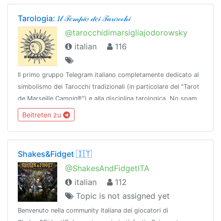
Tarologia: 𝐼𝓁 𝒯𝑒𝓂𝓅𝒾𝑜 𝒹𝑒𝒾 𝒯𝒶𝓇𝑜𝒸𝒸𝒽𝒾
@tarocchidimarsigliajodorowsky
italian
116
Il primo gruppo Telegram italiano completamente dedicato al
simbolismo dei Tarocchi tradizionali (in particolare del "Tarot
de Marseille Camoin®") e alla disciplina tarologica. No spam,
no insulti, 18+
Beitreten zu
Shakes&Fidget 🇮🇹
@ShakesAndFidgetITA
italian
112
Topic is not assigned yet
Benvenuto nella community Italiana dei giocatori di