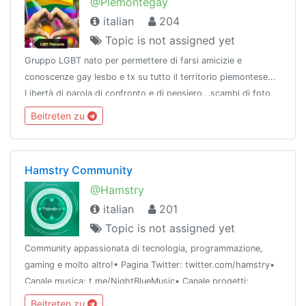
@Piemontegay
italian
204
Topic is not assigned yet
Gruppo LGBT nato per permettere di farsi amicizie e
conoscenze gay lesbo e tx su tutto il territorio piemontese...
Libertà di parola di confronto e di pensiero...scambi di foto
ecc.
Beitreten zu
Hamstry Community
@Hamstry
italian
201
Topic is not assigned yet
Community appassionata di tecnologia, programmazione,
gaming e molto altro!• Pagina Twitter: twitter.com/hamstry•
Canale musica: t.me/NightBlueMusic• Canale progetti:
t.me/Cylagram
Beitreten zu