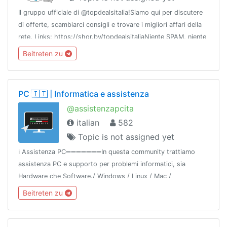
Il gruppo ufficiale di @topdealsitalia!Siamo qui per discutere
di offerte, scambiarci consigli e trovare i migliori affari della
rete. Links: https://shor.by/topdealsitaliaNiente SPAM, niente
REFLINKS o link a gruppi, canali o bot!
Beitreten zu
PC 🇮🇹 | Informatica e assistenza
@assistenzapcita
italian
582
Topic is not assigned yet
ℹ️ Assistenza PC➖➖➖➖➖➖➖In questa community trattiamo
assistenza PC e supporto per problemi informatici, sia
Hardware che Software./ Windows / Linux / Mac /
Raspberry🔹In Offtopic trattiamo videogiochi➖➖➖➖➖➖➖🌐
Beitreten zu
Network: @gamingitaliangroup