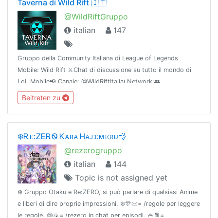
Taverna di Wild Rift 🇮🇹
@WildRiftGruppo
italian
147
Gruppo della Community Italiana di League of Legends
Mobile: Wild Rift ⚔️Chat di discussione su tutto il mondo di
LoL Mobile📢 Canale: @WildRiftItaliaℹ Network:👥
@TavernaCommunity🎧 Discord: discord.gg/hYC2su9🌐
Beitreten zu
Powered by @TavernaNetwork
❄️Ꭱꭼ:ᏃᎬᎡᏫ Ꮶꭺꭱꭺ Ꮋꭺꭻꮖꮇꭼꭱꮜ💨
@rezerogruppo
italian
144
Topic is not assigned yet
❄️ Gruppo Otaku e Re:ZERO, si può parlare di qualsiasi Anime
e liberi di dire proprie impressioni. ❄️🎊📜= /regole per leggere
le regole. 🍥🍙= /rezero in chat per episodi. 🍚🧧=