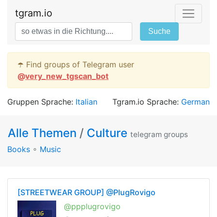
tgram.io
Suche
☂️ Find groups of Telegram user
@
very_new_tgscan_bot
Gruppen Sprache:
Italian
Tgram.io Sprache:
German
Alle Themen
/
Culture
telegram groups
Books
∘
Music
[STREETWEAR GROUP] @PlugRovigo
@ppplugrovigo