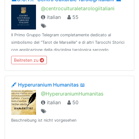
@centroculturaletarologiitaliani
italian
55
Il Primo Gruppo Telegram completamente dedicato al
simbolismo del "Tarot de Marseille" e di altri Tarocchi Storici
con applicazione della disciplina tarologica secondo
Camoin/Jodo©e Accademia dei Tarocchi Bozzelli©. No spam,
Beitreten zu
18+
🖋 Hyperuranium Humanitas 📖
@HyperuraniumHumanitas
italian
50
Beschreibung ist nicht vorgesehen