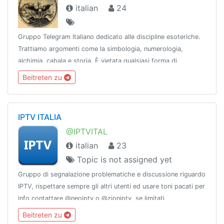
italian
24
Gruppo Telegram Italiano dedicato alle discipline esoteriche.
Trattiamo argomenti come la simbologia, numerologia,
alchimia, cabala e storia. È vietata qualsiasi forma di
pubblicità, no spam, over 18. Gruppo direttamente collegato
Beitreten zu
al Tempio dei Tarocchi.
IPTV ITALIA
@IPTVITAL
italian
23
Topic is not assigned yet
Gruppo di segnalazione problematiche e discussione riguardo
IPTV, rispettare sempre gli altri utenti ed usare toni pacati per
info contattare @neoiptv o @zioniptv, se limitati
@zionlimitatibot
Beitreten zu