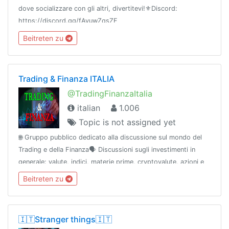
dove socializzare con gli altri, divertitevi!⚜️Discord:
https://discord.gg/fAvuwZqsZF
Beitreten zu
Trading & Finanza ITALIA
@TradingFinanzaItalia
italian
1.006
Topic is not assigned yet
🌐 Gruppo pubblico dedicato alla discussione sul mondo del
Trading e della Finanza🗣 Discussioni sugli investimenti in
generale: valute, indici, materie prime, cryptovalute, azioni e
molto altro!ℹ Canale: @TradingFinanzaChannel
Beitreten zu
🇮🇹Stranger things🇮🇹