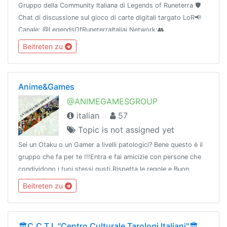
Gruppo della Community Italiana di Legends of Runeterra 🛡
Chat di discussione sul gioco di carte digitali targato LoR📢
Canale: @LegendsOfRuneterraItaliaℹ Network:👥
@TavernaCommunity🎧 Discord: discord.gg/nbSDZBU🌐
Beitreten zu
Powered by @TavernaNetwork
Anime&Games
@ANIMEGAMESGROUP
italian
57
Topic is not assigned yet
Sei un Otaku o un Gamer a livelli patologici? Bene questo è il
gruppo che fa per te !!!Entra e fai amicizie con persone che
condividono i tuoi stessi gusti.Rispetta le regole e Buon
Divertimento!!!
Beitreten zu
🏛C.C.T.I. "Centro Culturale Tarologi Italiani"🏛