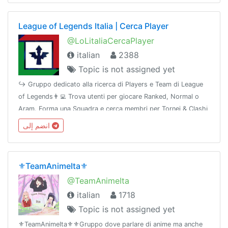
League of Legends Italia | Cerca Player
@LoLitaliaCercaPlayer
italian
2388
Topic is not assigned yet
↪️ Gruppo dedicato alla ricerca di Players e Team di League
of Legends👨‍💻 Trova utenti per giocare Ranked, Normal o
Aram. Forma una Squadra e cerca membri per Tornei & Clashℹ
fb.com/groups/LeagueofLegendsItaly☢ @TavernaLoLGroup 🌐
انضم إلى
@TavernaNetwork
⚜️TeamAnimeIta⚜️
@TeamAnimeIta
italian
1718
Topic is not assigned yet
⚜️TeamAnimeIta⚜️⚜️Gruppo dove parlare di anime ma anche