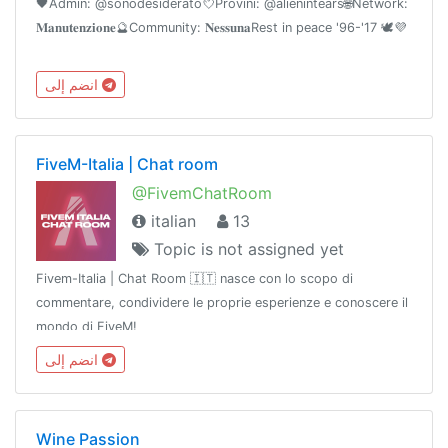
🖤Admin: @sonodesiderato💘Provini: @alienintears🌐Network:
𝐌𝐚𝐧𝐮𝐭𝐞𝐧𝐳𝐢𝐨𝐧𝐞🔮Community: 𝐍𝐞𝐬𝐬𝐮𝐧𝐚Rest in peace '96-'17 🕊💜
انضم إلى
FiveM-Italia | Chat room
@FivemChatRoom
italian
13
Topic is not assigned yet
Fivem-Italia | Chat Room 🇮🇹 nasce con lo scopo di
commentare, condividere le proprie esperienze e conoscere il
mondo di FiveM!
انضم إلى
Wine Passion