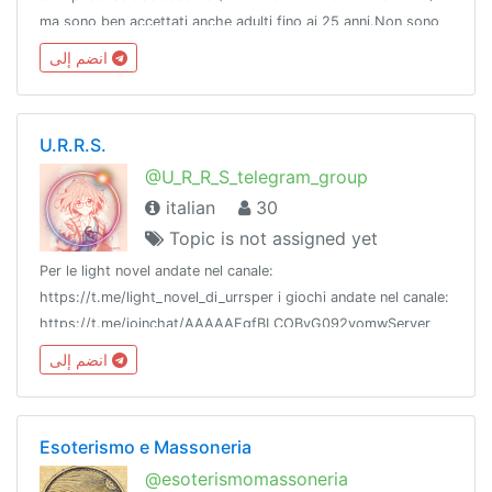
ma sono ben accettati anche adulti fino ai 25 anni.Non sono
graditi troll, shitposter e VoIP. Rispettate le regole e buona
انضم إلى
convivenza!
U.R.R.S.
@U_R_R_S_telegram_group
italian
30
Topic is not assigned yet
Per le light novel andate nel canale:
https://t.me/light_novel_di_urrsper i giochi andate nel canale:
https://t.me/joinchat/AAAAAEgfBLCOBvG092yomwServer
Minecraft:https://bit.ly/ServerMinecraftURRS-Frankekko
انضم إلى
Esoterismo e Massoneria
@esoterismomassoneria