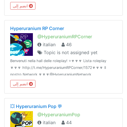
انضم إلى
Hyperuranium RP Corner
@HyperuraniumRPCorner
italian
46
Topic is not assigned yet
Benvenuti nella hall delle roleplay! ⭐️🔽🔽🔽 Lista roleplay
🔽🔽🔽 http://t.me/HyperuraniumRPCorner/1572🔽🔽🔽 Il
nostro Network 🔽🔽🔽@HyperuraniumNetwork
انضم إلى
💥 Hyperuranium Pop 💬
@HyperuraniumPop
italian
44