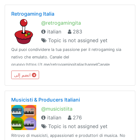
Retrogaming Italia
@retrogamingita
italian
283
Topic is not assigned yet
Qui puoi condividere la tua passione per il retrogaming sia
nativo che emulato. Canale del
gruppo:https://t.me/retrogamingitaliachannelCanale
rom:https://t.me/joinchat/AAAAAFeZdGidpE2P3OR3_wQuesto
انضم إلى
gruppo appartiene a @flamesnetwork
Musicisti & Producers Italiani
@musicistiita
italian
276
Topic is not assigned yet
Ritrovo di musicisti, appassionati e produttori di musica. No