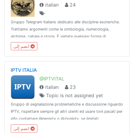
italian
24
Gruppo Telegram Italiano dedicato alle discipline esoteriche.
Trattiamo argomenti come la simbologia, numerologia,
alchimia, cabala e storia. È vietata qualsiasi forma di
pubblicità, no spam, over 18. Gruppo direttamente collegato
انضم إلى
al Tempio dei Tarocchi.
IPTV ITALIA
@IPTVITAL
italian
23
Topic is not assigned yet
Gruppo di segnalazione problematiche e discussione riguardo
IPTV, rispettare sempre gli altri utenti ed usare toni pacati per
info contattare @neoiptv o @zioniptv, se limitati
@zionlimitatibot
انضم إلى