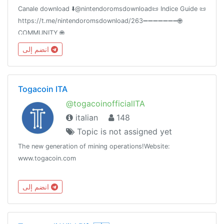
Canale download ⬇️@nintendoromsdownload📜 Indice Guide 📜
https://t.me/nintendoromsdownload/263➖➖➖➖➖➖➖🌐
COMMUNITY 🌐
@playstationdownloadita@scontiamazon100@dragonballitaliastream@dragonballitaliafan➖➖➖➖➖➖➖
انضم إلى
Togacoin ITA
@togacoinofficialITA
italian
148
Topic is not assigned yet
The new generation of mining operations!Website:
www.togacoin.com
انضم إلى