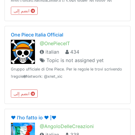
http://youtu.be/byaQd9IPJL0 <3No spam; no flood; no
bestiemmeCanale: @CrescitaPersonaleArticoli🚩Membro di
انضم إلى
@LaMusaNetwork 📚
One Piece Italia Official
@OnePieceIT
italian
434
Topic is not assigned yet
Gruppo ufficiale di One Piece. Per le regole le trovi scrivendo
!regole🌐Network: @xnet_xic
انضم إلى
❤️ l'ho fatto io ❤️ |❤️
@AngoloDelleCreazioni
italian
338