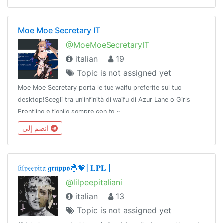
Moe Moe Secretary IT
@MoeMoeSecretaryIT
italian
19
Topic is not assigned yet
Moe Moe Secretary porta le tue waifu preferite sul tuo
desktop!Scegli tra un'infinità di waifu di Azur Lane o Girls
Frontline e tienile sempre con te ~
انضم إلى
𝔩𝔦𝔩𝔭𝔢𝔢𝔭𝔦𝔱𝔞 𝖌𝖗𝖚𝖕𝖕𝖔🐣💖| 𝐋𝐏𝐋 |
@lilpeepitaliani
italian
13
Topic is not assigned yet