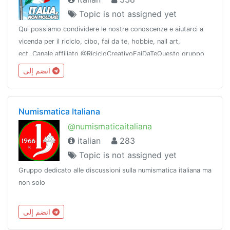
Topic is not assigned yet
Qui possiamo condividere le nostre conoscenze e aiutarci a
vicenda per il riciclo, cibo, fai da te, hobbie, nail art,
ect..Canale affiliato @RicicloCreativoFaiDaTeQuesto gruppo
fa parte di @vetrina!Vienici a trovare!🚩Membro di
انضم إلى
@LaMusaNetwork 📚
Numismatica Italiana
@numismaticaitaliana
italian
283
Topic is not assigned yet
Gruppo dedicato alle discussioni sulla numismatica italiana ma
non solo
انضم إلى