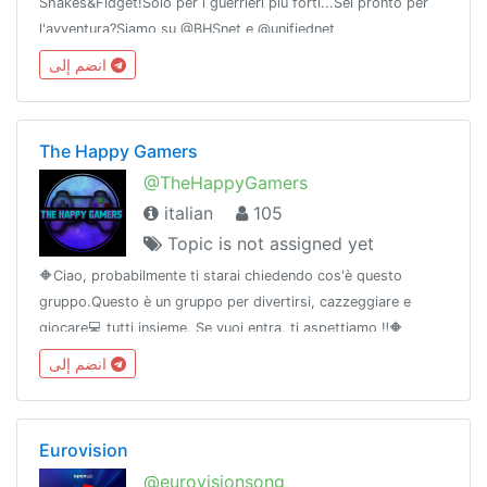
Shakes&Fidget!Solo per i guerrieri più forti...Sei pronto per
l'avventura?Siamo su @BHSnet e @unifiednet
انضم إلى
The Happy Gamers
@TheHappyGamers
italian
105
Topic is not assigned yet
🔶Ciao, probabilmente ti starai chiedendo cos'è questo
gruppo.Questo è un gruppo per divertirsi, cazzeggiare e
giocare💻 tutti insieme. Se vuoi entra, ti aspettiamo ‼️🔶
انضم إلى
Eurovision
@eurovisionsong