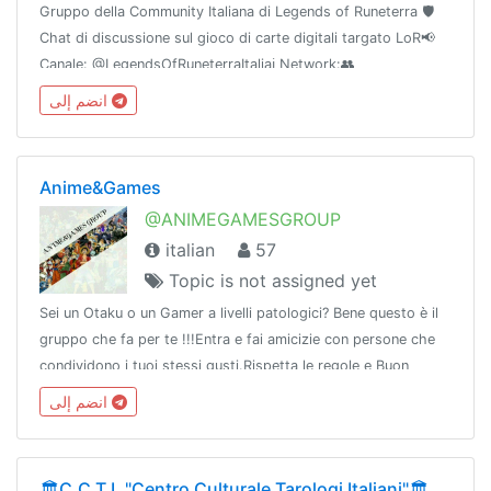
Gruppo della Community Italiana di Legends of Runeterra 🛡
Chat di discussione sul gioco di carte digitali targato LoR📢
Canale: @LegendsOfRuneterraItaliaℹ Network:👥
@TavernaCommunity🎧 Discord: discord.gg/nbSDZBU🌐
انضم إلى
Powered by @TavernaNetwork
Anime&Games
@ANIMEGAMESGROUP
italian
57
Topic is not assigned yet
Sei un Otaku o un Gamer a livelli patologici? Bene questo è il
gruppo che fa per te !!!Entra e fai amicizie con persone che
condividono i tuoi stessi gusti.Rispetta le regole e Buon
Divertimento!!!
انضم إلى
🏛C.C.T.I. "Centro Culturale Tarologi Italiani"🏛