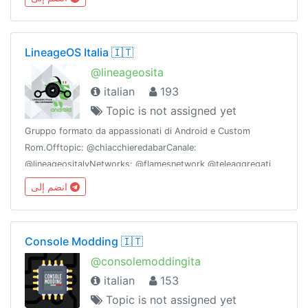
LineageOS Italia 🇮🇹
@lineageosita
italian
193
Topic is not assigned yet
Gruppo formato da appassionati di Android e Custom
Rom.Offtopic: @chiacchieredabarCanale:
@lineageositalyNetworks: @flamesnetwork @teleaggregati
انضم إلى
Console Modding 🇮🇹
@consolemoddingita
italian
153
Topic is not assigned yet