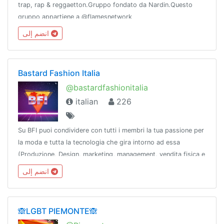
trap, rap & reggaetton.Gruppo fondato da Nardin.Questo
gruppo appartiene a @flamesnetwork
انضم إلى
Bastard Fashion Italia
@bastardfashionitalia
italian
226
Su BFI puoi condividere con tutti i membri la tua passione per
la moda e tutta la tecnologia che gira intorno ad essa
(Produzione, Design, marketing, management, vendita fisica e
online)regole: https://pastebin.com/raw/vU3jKQcS
انضم إلى
🙈LGBT PIEMONTE🙈