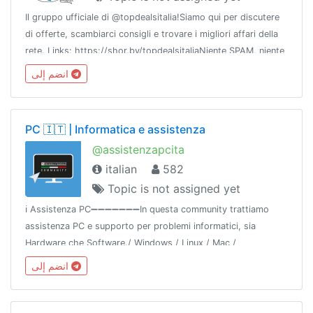
Il gruppo ufficiale di @topdealsitalia!Siamo qui per discutere
di offerte, scambiarci consigli e trovare i migliori affari della
rete. Links: https://shor.by/topdealsitaliaNiente SPAM, niente
REFLINKS o link a gruppi, canali o bot!
انضم إلى
PC 🇮🇹 | Informatica e assistenza
@assistenzapcita
italian
582
Topic is not assigned yet
ℹ️ Assistenza PC➖➖➖➖➖➖➖In questa community trattiamo
assistenza PC e supporto per problemi informatici, sia
Hardware che Software./ Windows / Linux / Mac /
Raspberry🔹In Offtopic trattiamo videogiochi➖➖➖➖➖➖➖🌐
انضم إلى
Network: @gamingitaliangroup