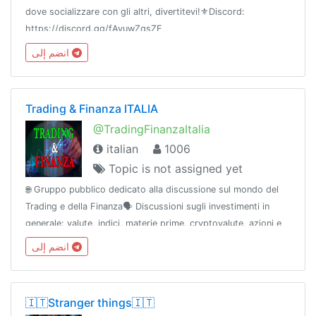
dove socializzare con gli altri, divertitevi!⚜️Discord:
https://discord.gg/fAvuwZqsZF
انضم إلى
Trading & Finanza ITALIA
@TradingFinanzaItalia
italian
1006
Topic is not assigned yet
🌐 Gruppo pubblico dedicato alla discussione sul mondo del
Trading e della Finanza🗣 Discussioni sugli investimenti in
generale: valute, indici, materie prime, cryptovalute, azioni e
molto altro!ℹ Canale: @TradingFinanzaChannel
انضم إلى
🇮🇹Stranger things🇮🇹