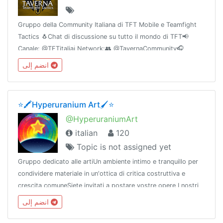
Gruppo della Community Italiana di TFT Mobile e Teamfight
Tactics 🐧Chat di discussione su tutto il mondo di TFT📢
Canale: @TFTitaliaℹ️ Network:👥 @TavernaCommunity🎧
Discord: discord.gg/KkhxZPX🌐 Powered by
انضم إلى
@TavernaNetwork
⭐️🖍Hyperuranium Art🖌⭐️
@HyperuraniumArt
italian
120
Topic is not assigned yet
Gruppo dedicato alle artiUn ambiente intimo e tranquillo per
condividere materiale in un'ottica di critica costruttiva e
crescita comuneSiete invitati a postare vostre opere I nostri
gruppi su > @HyperuraniumNetworkDiscord:
انضم إلى
https://discord.gg/Vnf7KWX