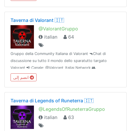
18+
Taverna di Valorant 🇮🇹
@ValorantGruppo
italian
64
Gruppo della Community Italiana di Valorant 🔫Chat di
discussione su tutto il mondo dello sparatutto targato
Valorant 📢 Canale: @Valorant_Italiaℹ Network:👥
@TavernaCommunity🎧 Discord: discord.gg/KkhxZPX🌐
انضم إلى
Powered by @TavernaNetwork
Taverna di Legends of Runeterra 🇮🇹
@LegendsOfRuneterraGruppo
italian
63