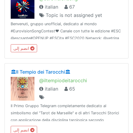
italian
67
Topic is not assigned yet
Benvenuti, gruppo unofficial, dedicato al mondo
#EurovisionSongContest❤️ Canale con tutte le edizione #ESC
@escsante#OPENUP #ESCita #ESC2020 Network: @vetrina
#TeleAggregati🚩Membro di @LaMusaNetwork 📚
انضم إلى
🏛Il Tempio dei Tarocchi🏛
@iltempiodeitarocchi
italian
65
Il Primo Gruppo Telegram completamente dedicato al
simbolismo del "Tarot de Marseille" e di altri Tarocchi Storici
con applicazione della disciplina tarologica secondo
Camoin/Jodo©e Accademia dei Tarocchi Bozzelli©. No spam,
انضم إلى