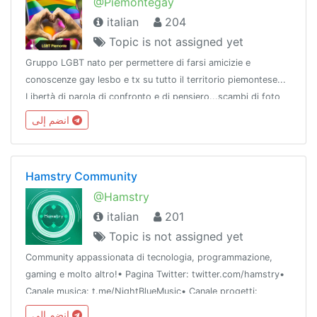
@Piemontegay
italian
204
Topic is not assigned yet
Gruppo LGBT nato per permettere di farsi amicizie e
conoscenze gay lesbo e tx su tutto il territorio piemontese...
Libertà di parola di confronto e di pensiero...scambi di foto
ecc.
انضم إلى
Hamstry Community
@Hamstry
italian
201
Topic is not assigned yet
Community appassionata di tecnologia, programmazione,
gaming e molto altro!• Pagina Twitter: twitter.com/hamstry•
Canale musica: t.me/NightBlueMusic• Canale progetti:
t.me/Cylagram
انضم إلى