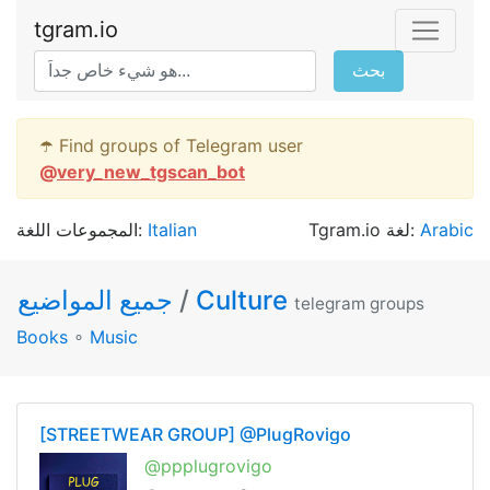
tgram.io
بحث
☂️ Find groups of Telegram user
@
very_new_tgscan_bot
المجموعات اللغة:
Italian
Tgram.io لغة:
Arabic
جميع المواضيع
/
Culture
telegram groups
Books
∘
Music
[STREETWEAR GROUP] @PlugRovigo
@ppplugrovigo