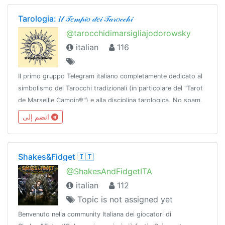
Tarologia: 𝐼𝓁 𝒯𝑒𝓂𝓅𝒾𝑜 𝒹𝑒𝒾 𝒯𝒶𝓇𝑜𝒸𝒸𝒽𝒾
@tarocchidimarsigliajodorowsky
italian
116
Il primo gruppo Telegram italiano completamente dedicato al
simbolismo dei Tarocchi tradizionali (in particolare del "Tarot
de Marseille Camoin®") e alla disciplina tarologica. No spam,
no insulti, 18+
انضم إلى
Shakes&Fidget 🇮🇹
@ShakesAndFidgetITA
italian
112
Topic is not assigned yet
Benvenuto nella community Italiana dei giocatori di