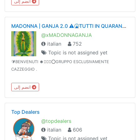
انضم إلى
MADONNA | GANJA 2.0 ⚠️🤮TUTTI IN QUARANTENA🤮⚠️
@xMADONNAGANJA
italian
752
Topic is not assigned yet
🔰BENVENUTI ☻🙆🏼‍♂️⭕GRUPPO ESCLUSIVAMENTE
CAZZEGGIO .
انضم إلى
Top Dealers
@topdealers
italian
606
Topic is not assigned yet