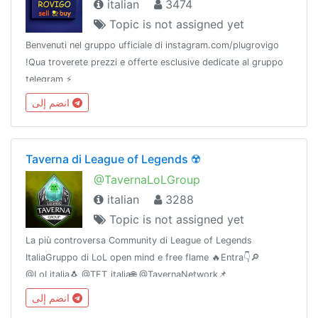
italian
3474
Topic is not assigned yet
Benvenuti nel gruppo ufficiale di instagram.com/plugrovigo
!Qua troverete prezzi e offerte esclusive dedicate al gruppo
telegram ⚡️
انضم إلى
Taverna di League of Legends ☢️
@TavernaLoLGroup
italian
3288
Topic is not assigned yet
La più controversa Community di League of Legends
ItaliaGruppo di LoL open mind e free flame 🔥Entra👇🔎
@LoLitalia🐧 @TFT_italia🌐 @TavernaNetwork📌
@TavernaBacheca🎧 Discord: https://discord.gg/KkhxZPX🔰
انضم إلى
Network: @gamingitaliangroup