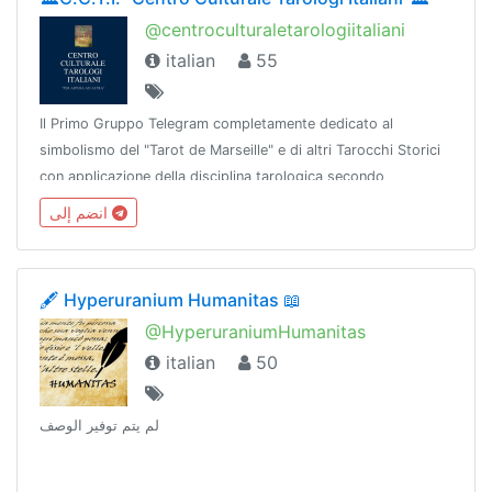
@centroculturaletarologiitaliani
italian
55
Il Primo Gruppo Telegram completamente dedicato al
simbolismo del "Tarot de Marseille" e di altri Tarocchi Storici
con applicazione della disciplina tarologica secondo
Camoin/Jodo©e Accademia dei Tarocchi Bozzelli©. No spam,
انضم إلى
18+
🖋 Hyperuranium Humanitas 📖
@HyperuraniumHumanitas
italian
50
لم يتم توفير الوصف