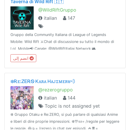
Taverna di Wild Rift 🇮🇹
@WildRiftGruppo
italian
147
Gruppo della Community Italiana di League of Legends
Mobile: Wild Rift ⚔️Chat di discussione su tutto il mondo di
LoL Mobile📢 Canale: @WildRiftItaliaℹ Network:👥
@TavernaCommunity🎧 Discord: discord.gg/hYC2su9🌐
انضم إلى
Powered by @TavernaNetwork
❄️Ꭱꭼ:ᏃᎬᎡᏫ Ꮶꭺꭱꭺ Ꮋꭺꭻꮖꮇꭼꭱꮜ💨
@rezerogruppo
italian
144
Topic is not assigned yet
❄️ Gruppo Otaku e Re:ZERO, si può parlare di qualsiasi Anime
e liberi di dire proprie impressioni. ❄️🎊📜= /regole per leggere
le regole. 🍥🍙= /rezero in chat per episodi. 🍚🧧=