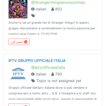
@Strangerthingsenonsoloitaly
italian
802
Anche tu sei un grande fan di Stranger things? In questo
gruppo discuteremo e condivideremo la nostra passione per
questa serie.Creato il: 12/10/2018
انضم إلى
IPTV GRUPPO UFFICIALE ITALIA
@IptvUfficialeItalia
italian
790
Topic is not assigned yet
Gruppo ufficiale dell'iptv italiana dove si può vendere e
comprare iptv e molto altro... N.B. Il fondatore e lo staff non
sono responsabili delle azioni altrui, ognuno è responsabile di
se stesso...