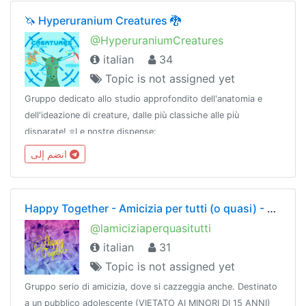
🦄 Hyperuranium Creatures 🐉
@HyperuraniumCreatures
italian
34
Topic is not assigned yet
Gruppo dedicato allo studio approfondito dell'anatomia e
dell'ideazione di creature, dalle più classiche alle più
disparate! ⭐️Le nostre dispense:
https://t.me/joinchat/AAAAAFF_bdSj1WJQpQaGOQ
انضم إلى
Happy Together - Amicizia per tutti (o quasi) - NO INCONTRI
@lamiciziaperquasitutti
italian
31
Topic is not assigned yet
Gruppo serio di amicizia, dove si cazzeggia anche. Destinato
a un pubblico adolescente (VIETATO AI MINORI DI 15 ANNI)