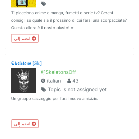
Ti piacciono anime e manga, fumetti o serie tv? Cerchi
consigli su quale sia il prossimo di cui farsi una scorpacciata?
Questo allora è il posto giusto! ⭐
انضم إلى
𝕾𝖐𝖊𝖑𝖊𝖙𝖔𝖓𝖘 [𝕊𝕜]
@SkeletonsOff
italian
43
Topic is not assigned yet
Un gruppo cazzeggio per farsi nuove amicizie.
انضم إلى