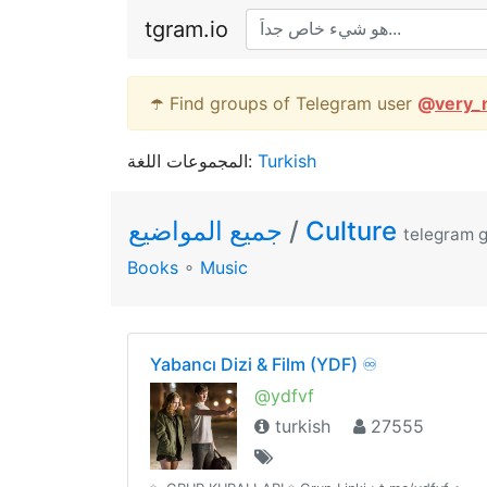
tgram.io
☂️ Find groups of Telegram user
@
very_
المجموعات اللغة:
Turkish
جميع المواضيع
/
Culture
telegram 
Books
∘
Music
Yabancı Dizi & Film (YDF) ♾
@ydfvf
turkish
27555