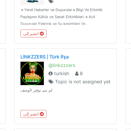
🔹Yerel Haberler ve Duyurular🔹Bilgi Ve Etkinlik
Paylaşımı Kültür ve Sanat Etkinlikleri.🔹Acil
Duyurular Elektrik ve Su kesintileri Vs..
انضم إلى
LİNKZZERS | Türk İfşa
@linkzzzers
turkish
8
Topic is not assigned yet
لم يتم توفير الوصف
انضم إلى