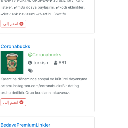
🍃🍃İPTV PORTAL GRUP🍃🍃✔️Süresiz iptv, kalıcı
listeler, ✔️m3u dosya paylaşımı, ✔️kodi eklentileri,
✔️iptv apk paylaşımı.✔️Netflix ,Spotify
hesapları.✔️free accounts 🍃grυpтan ayrιlan ĸι̇şι̇ler
انضم إلى
ѕüreѕι̇z υzaĸlaşтιrιlιr. вι̇r daнa grυвa gι̇reмez.
Coronabucks
@Coronabucks
turkish
661
Karantina döneminde sosyal ve kültürel dayanışma
ortamı.instagram.com/coronabucksBir dating
grubu değildir.Grup kurallarını okuyunuz.
انضم إلى
BedavaPremiumLinkler