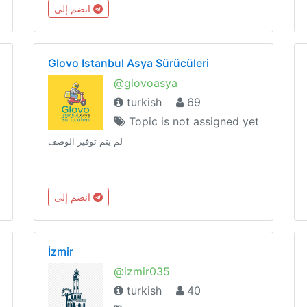
hesapları.✔️free accounts ✔️free m3u list
انضم إلى
share✔️free iptv links ✔️kodi addons repostory😉
😉✔️Türkvod
Glovo İstanbul Asya Sürücüleri
@glovoasya
turkish
69
Topic is not assigned yet
لم يتم توفير الوصف
انضم إلى
İzmir
@izmir035
turkish
40