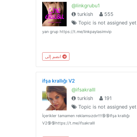
@linkgrubu1
turkish
555
Topic is not assigned yet
yan grup https://t.me/linkpaylasimvip
انضم إلى
ifşa krallığı V2
@ifsakralll
turkish
191
Topic is not assigned yet
İçerikler tamamen reklamsızdır!!!🔞🔞Ifşa krallığı
V2🔞🔞https://t.me/ifsakralll