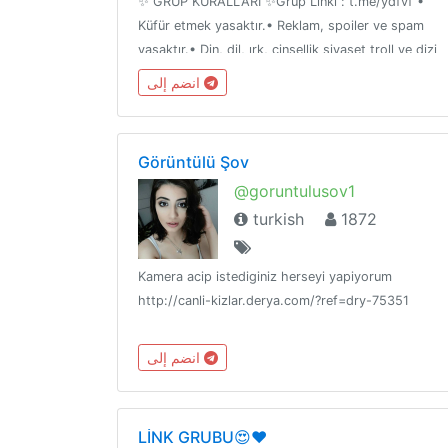
✨ GRUP KURALLARI ✨Grup Linki : t.me/ydfvf •
Küfür etmek yasaktır.• Reklam, spoiler ve spam
yasaktır.• Din, dil, ırk, cinsellik siyaset troll ve dizi
film dışı muhabbet etmek yasaktır.• Özelden link
انضم إلى
paylaşımı ve kişileri rahatsız etmek yasaktır
Görüntülü Şov
@goruntulusov1
turkish
1872
Kamera acip istediginiz herseyi yapiyorum
http://canli-kizlar.derya.com/?ref=dry-75351
انضم إلى
LİNK GRUBU😍❤️