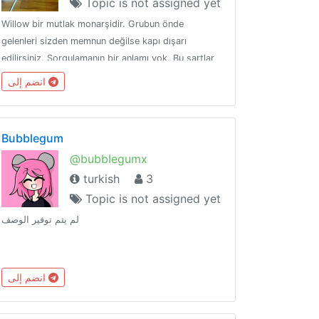
Topic is not assigned yet
Willow bir mutlak monarşidir. Grubun önde
gelenleri sizden memnun değilse kapı dışarı
edilirsiniz. Sorgulamanın bir anlamı yok. Bu şartlar
altında bu toplulukta olmayı kabul ediyorsunuz.
انضم إلى
Bubblegum
@bubbIegumx
turkish
3
Topic is not assigned yet
لم يتم توفير الوصف
انضم إلى