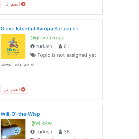
R_JuqxhrQ +18 PORNO
انضم إلى
GRUBUhttps://t.me/joinchat/Q0d-
xRz0qxsCTEB7JRqNyw SOHBET GRUBU
Glovo İstanbul Avrupa Sürücüleri
@glovoavrupa
turkish
61
Topic is not assigned yet
لم يتم توفير الوصف
انضم إلى
Will-O'-the-Wisp
@willotw
turkish
38