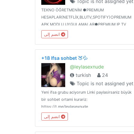
Topic is not assigned yet
TEKNO ÖĞRETMENİM ●PREMIUM
HESAPLAR(NETFLİX,BLUTV,SPOTIFY)○PREMIUM
APK MODLU UYGULAMALAR●PREMIUM IP TV
PAYLAŞIMLARI○BEDAVA İNTERNET
انضم إلى
PAYLAŞIMLARI●SÜPRİZ NOKTA,ÇARK
HİLESİ○HİLE PAYLAŞIMLARIVE DAHA FAZLASI BU
KANALDA KATILMAYI UNUTMAYINIZ...
+18 Ifsa sohbet 🍑💦
@leylasexnude
turkish
24
Topic is not assigned yet
Yeni ifsa grubu aciyorum Linki paylasirsaniz büyük
bir sohbet ortami kurariz:
https://t.me/leylasexnude
انضم إلى