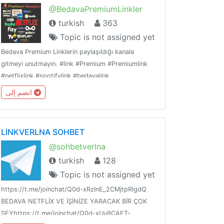
@BedavaPremiumLinkler
turkish
363
Topic is not assigned yet
Bedava Premium Linklerin paylaşıldığı kanala
gitmeyi unutmayın. #link #Premium #Premiumlink
#netflixlink #spotifylink #bedavalink
#bedavapremiumlink #ücretsizpremiumhesap
انضم إلى
#premiumhesap #ücretsizhesap
LİNKVERLNA SOHBET
@sohbetverlna
turkish
128
Topic is not assigned yet
https://t.me/joinchat/Q0d-xRzInE_2CMjtpRlgdQ
BEDAVA NETFLİX VE İŞİNİZE YARACAK BİR ÇOK
ŞEYhttps://t.me/joinchat/Q0d-xUu9CAET-