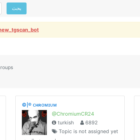
بحث
new_tgscan_bot
groups
©|® ᴄʜʀᴏᴍɪᴜᴍ
@ChromiumCR24
turkish
6892
Topic is not assigned yet