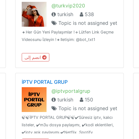
@turkvip2020
turkish
538
Topic is not assigned yet
🔸Her Gün Yeni Paylaşımlar !🔹Lütfen Link Geçme
Videosunu İzleyin !🔸️Iletişim: @bot_txt1
انضم إلى
İPTV PORTAL GRUP
@iptvportalgrup
turkish
150
Topic is not assigned yet
🍃🍃İPTV PORTAL GRUP🍃🍃✔️Süresiz iptv, kalıcı
listeler, ✔️m3u dosya paylaşımı, ✔️kodi eklentileri,
✔️iptv apk paylaşımı.✔️Netflix ,Spotify