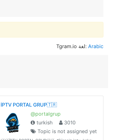
Tgram.io لغة:
Arabic
İPTV PORTAL GRUP🇹🇷
@portalgrup
turkish
3010
Topic is not assigned yet