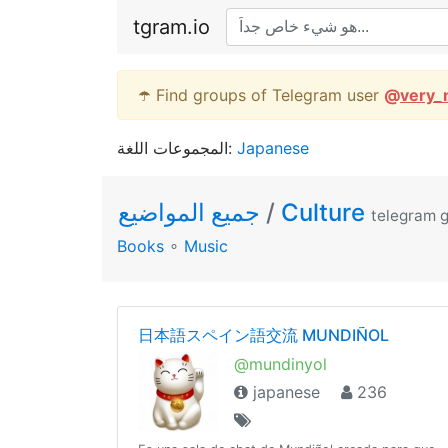
tgram.io
☂️ Find groups of Telegram user
@
very_
المجموعات اللغة:
Japanese
جميع المواضيع
/
Culture
telegram 
Books
∘
Music
日本語スペイン語交流 MUNDIÑOL
@mundinyol
japanese
236