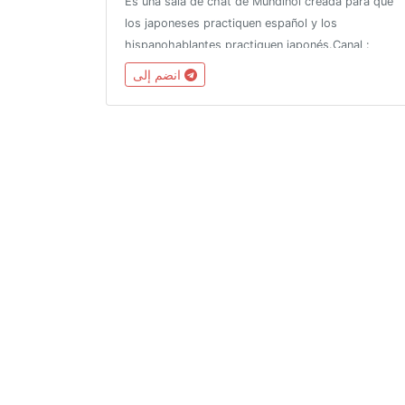
Es una sala de chat de Mundiñol creada para que
los japoneses practiquen español y los
hispanohablantes practiquen japonés.Canal :
t.me/barcelona_meetupsQuedadas de Mundiñol :
انضم إلى
http://magradacatalunya.com/movil-chat-
info/index.html