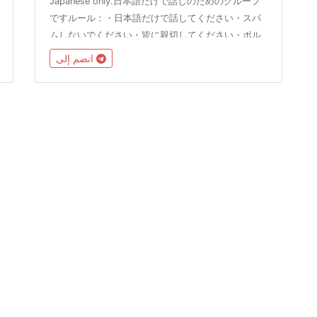
Japanese only.日本語だけで話しのためのグループ
ですルール：・日本語だけで話してください・スパ
ムしないでください・皆に親切してください・ポル
ノは禁止です(でも、エッチはいいです)英語と日本
انضم إلى
語グループ：English & Japanese
group:@konekinho