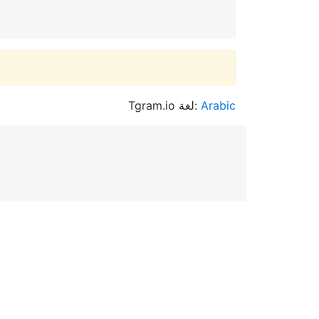
Tgram.io لغة:
Arabic