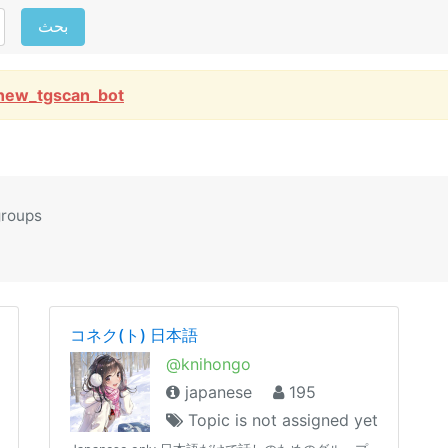
بحث
new_tgscan_bot
groups
コネク(ト) 日本語
@knihongo
japanese
195
Topic is not assigned yet