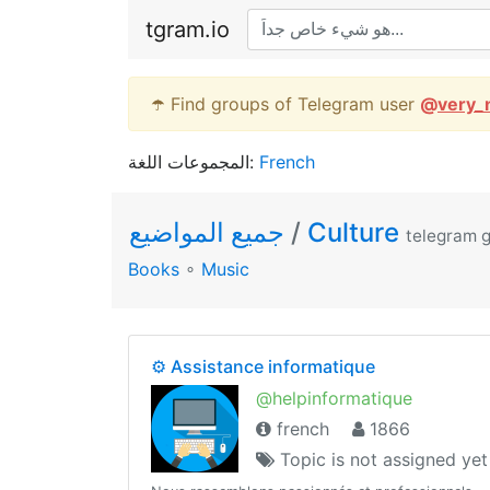
tgram.io
☂️ Find groups of Telegram user
@
very_
المجموعات اللغة:
French
جميع المواضيع
/
Culture
telegram 
Books
∘
Music
⚙️ Assistance informatique
@helpinformatique
french
1866
Topic is not assigned yet