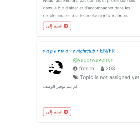
Nous rassemblons passionnés et professionnels
dans le but d'aider et d'accompagner dans les
problèmes liés à la technologie informatique.
Aidez-nous à rassembler et créer une communauté
انضم إلى
solide.
𝒗 𝒂 𝒑 𝒐 𝒓 𝒘 𝒂 𝒗 𝒆 𝘯𝘪𝘨𝘩𝘵𝘤𝘭𝘶𝘣 • EN/FR
@vaporwavefren
french
203
Topic is not assigned yet
لم يتم توفير الوصف
انضم إلى