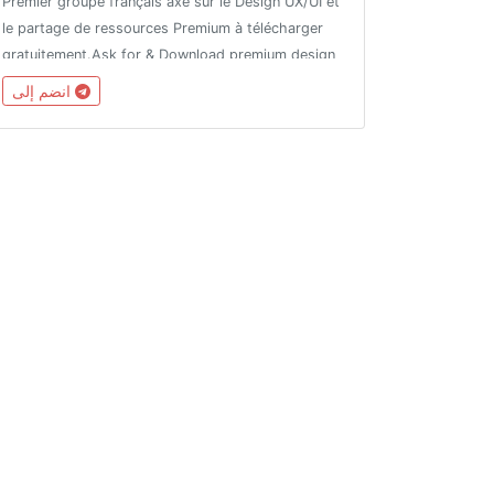
Premier groupe français axé sur le Design UX/UI et
le partage de ressources Premium à télécharger
gratuitement.Ask for & Download premium design
ressources for free (fonts, ui kits, templates,
انضم إلى
plugins, aescripts, cracked apChannel :
@designersparadise