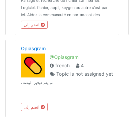
Partage et recherche de fichier sur internet.
Logiciel, fichier, appli, keygen ou autre c'est par
ici. Aidez la communauté en partageant des
ressources ou en l'aidant dans ses recherches.
انضم إلى
Opiasgram
@Opiasgram
french
4
Topic is not assigned yet
لم يتم توفير الوصف
انضم إلى