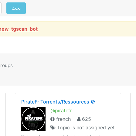
بحث
new_tgscan_bot
groups
PirateFr Torrents/Ressources 🚫
@piratefr
french
625
Topic is not assigned yet