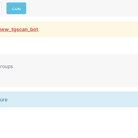
بحث
new_tgscan_bot
groups
لم يتم الع Culture