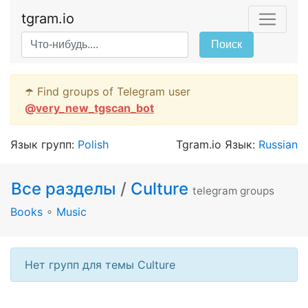
tgram.io
Поиск
☂️ Find groups of Telegram user
@
very_new_tgscan_bot
Язык групп:
Polish
Tgram.io Язык:
Russian
Все разделы
/
Culture
telegram groups
Books
∘
Music
Нет групп для темы Culture