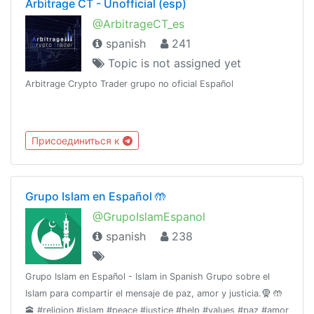
Arbitrage CT - Unofficial (esp)
@ArbitrageCT_es
spanish
241
Topic is not assigned yet
Arbitrage Crypto Trader grupo no oficial Español
Присоединиться к
Grupo Islam en Español 🤲
@GrupoIslamEspanol
spanish
238
Grupo Islam en Español - Islam in Spanish Grupo sobre el
Islam para compartir el mensaje de paz, amor y justicia.🧕 🤲
🕋 #religion #islam #peace #justice #help #values #paz #amor