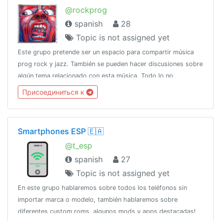
@rockprog
spanish
28
Topic is not assigned yet
Este grupo pretende ser un espacio para compartir música
prog rock y jazz. También se pueden hacer discusiones sobre
algún tema relacionado con esta música. Todo lo no
relacionado a lo anterior se eliminará.
Присоединиться к
Smartphones ESP 🇪🇦
@t_esp
spanish
27
Topic is not assigned yet
En este grupo hablaremos sobre todos los teléfonos sin
importar marca o modelo, también hablaremos sobre
diferentes custom roms, algunos mods y apps destacadas!