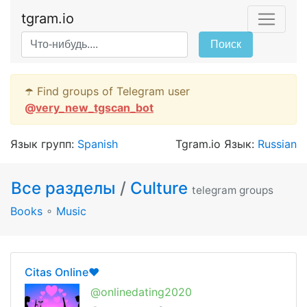
tgram.io
Поиск
☂️ Find groups of Telegram user
@
very_new_tgscan_bot
Язык групп:
Spanish
Tgram.io Язык:
Russian
Все разделы
/
Culture
telegram groups
Books
∘
Music
Citas Online❤️
@onlinedating2020