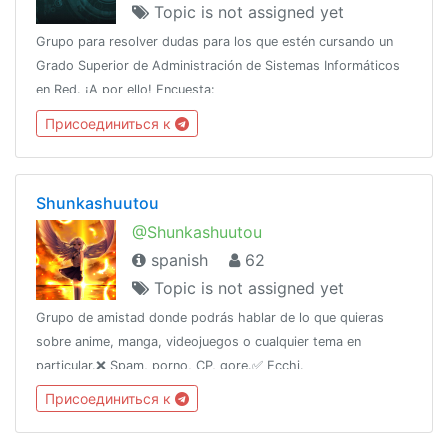
Topic is not assigned yet
Grupo para resolver dudas para los que estén cursando un
Grado Superior de Administración de Sistemas Informáticos
en Red. ¡A por ello! Encuesta:
https://t.me/asir_superior/6463
Присоединиться к
Shunkashuutou
@Shunkashuutou
spanish
62
Topic is not assigned yet
Grupo de amistad donde podrás hablar de lo que quieras
sobre anime, manga, videojuegos o cualquier tema en
particular.❌ Spam, porno, CP, gore.✅ Ecchi.
Присоединиться к