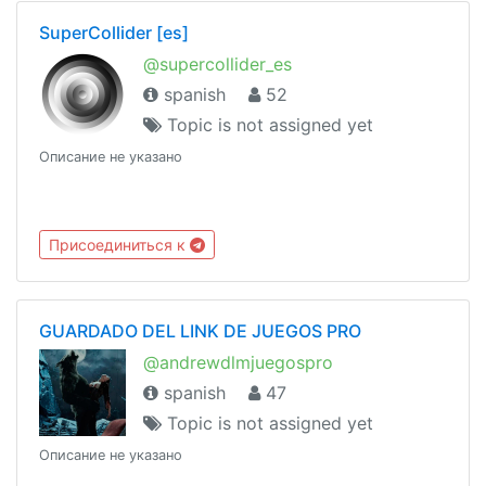
SuperCollider [es]
@supercollider_es
spanish
52
Topic is not assigned yet
Описание не указано
Присоединиться к
GUARDADO DEL LINK DE JUEGOS PRO
@andrewdlmjuegospro
spanish
47
Topic is not assigned yet
Описание не указано