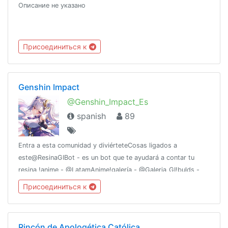
Описание не указано
Присоединиться к
Genshin Impact
@Genshin_Impact_Es
spanish
89
Entra a esta comunidad y diviérteteCosas ligados a
este@ResinaGIBot - es un bot que te ayudará a contar tu
resina !anime - @LatamAnime!galería - @Galeria_GI!bulds -
@Builds_Genshin_Impact!farm - @Genshin_Impact_Farm!leaks
Присоединиться к
- @Genshin_Impact_Leaks
Rincón de Apologética Católica