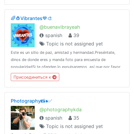
🌈🧲Vibrantes💙🎨
@buenavibrayeah
spanish
39
Topic is not assigned yet
Este es un sitio de paz, amistad y hermandad.Preséntate,
dinos de donde eres y manda foto para encuesta de
popularidadSi te ofenden lo expulsaremos, así que por favor
no lo hagas entonces.
Присоединиться к
Photography📸♠️✅
@photographykda
spanish
35
Topic is not assigned yet