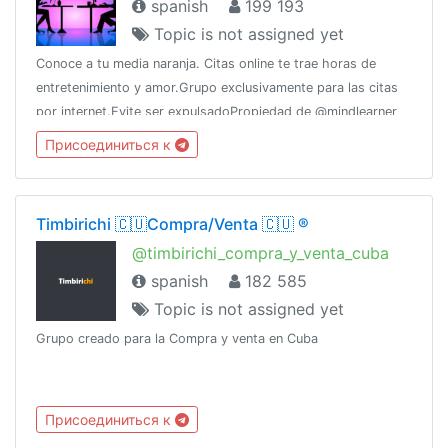
spanish
199 193
Topic is not assigned yet
Conoce a tu media naranja. Citas online te trae horas de
entretenimiento y amor.Grupo exclusivamente para las citas
por internet.Evite ser expulsadoPropiedad de @mindlearner
por @CERTifiedAdsWhatsApp: 5358270208 (Raúl)
Присоединиться к
Timbirichi 🇨🇺Compra/Venta 🇨🇺 ®️
@timbirichi_compra_y_venta_cuba
spanish
182 585
Topic is not assigned yet
Grupo creado para la Compra y venta en Cuba
Присоединиться к