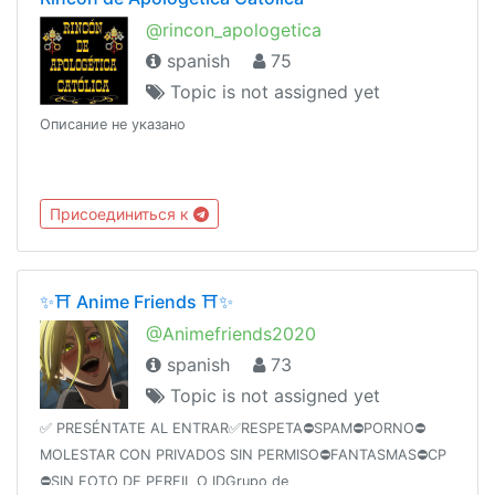
@rincon_apologetica
spanish
75
Topic is not assigned yet
Описание не указано
Присоединиться к
✨⛩ Anime Friends ⛩✨
@Animefriends2020
spanish
73
Topic is not assigned yet
✅ PRESÉNTATE AL ENTRAR✅RESPETA⛔️SPAM⛔️PORNO⛔️
MOLESTAR CON PRIVADOS SIN PERMISO⛔️FANTASMAS⛔️CP
⛔️SIN FOTO DE PERFIL O IDGrupo de