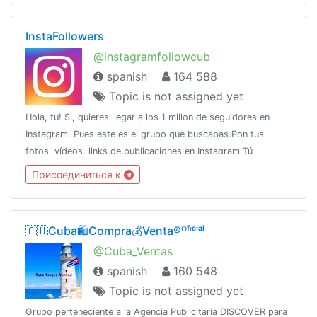
InstaFollowers
@instagramfollowcub
spanish
164 588
Topic is not assigned yet
Hola, tu! Si, quieres llegar a los 1 millon de seguidores en
Instagram. Pues este es el grupo que buscabas.Pon tus
fotos, vídeos, links de publicaciones en Instagram.Tú
estrellato comienza ahora!!
Присоединиться к
🇨🇺Cuba🛍️Compra💰Venta®ᴼᶠᶦᶜᶦᵃˡ
@Cuba_Ventas
spanish
160 548
Topic is not assigned yet
Grupo perteneciente a la Agencia Publicitaria DISCOVER para