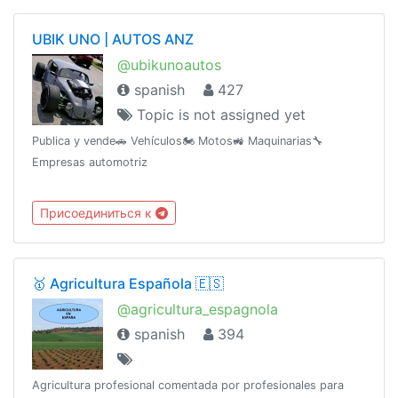
UBIK UNO | AUTOS ANZ
@ubikunoautos
spanish
427
Topic is not assigned yet
Publica y vende🚗 Vehículos🏍 Motos🚜 Maquinarias🔧
Empresas automotriz
Присоединиться к
🥇 Agricultura Española 🇪🇸
@agricultura_espagnola
spanish
394
Agricultura profesional comentada por profesionales para