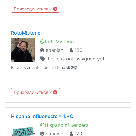
#love #spanish
Присоединиться к
RotoMisterio
@RotoMisterio
spanish
180
Topic is not assigned yet
Para los amantes del misterio 👻👽🤖
Присоединиться к
Hispano Influencers ✨ L+C
@Hispanoinfluencers
spanish
170