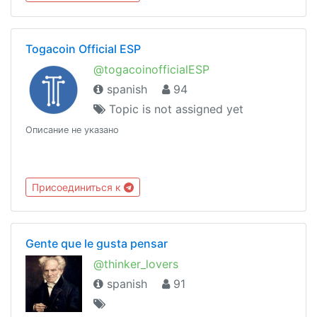
todo el mundo.
Togacoin Official ESP
@togacoinofficialESP
spanish
94
Topic is not assigned yet
Описание не указано
Присоединиться к
Gente que le gusta pensar
@thinker_lovers
spanish
91