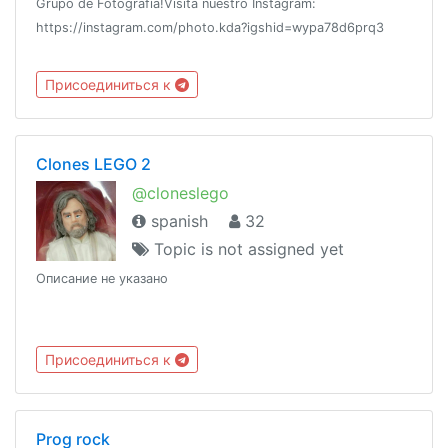
Grupo de Fotografía!Visita nuestro Instagram:
https://instagram.com/photo.kda?igshid=wypa78d6prq3
Присоединиться к
Clones LEGO 2
@cloneslego
spanish
32
Topic is not assigned yet
Описание не указано
Присоединиться к
Prog rock