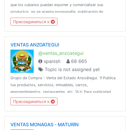
que los cubanos puedan exponer y comercializar sus
productos, no se acepta pornografía, publicación de
productos robados, SPAMCanal oficial:👇👇👇👇
Присоединиться к
@DiscoverChannelPara más: @DiscoverInfo_bot
VENTAS ANZOÁTEGUI
@ventas_anzoategui
spanish
68 665
Topic is not assigned yet
Grupo de Compra - Venta del Estado Anzoátegui. 🏅Publica
tus productos, servicios, inmuebles, carros,
emprendimientos, restaurantes, etc. 🚀🥇 Para publicidad
escribe al ejecutivo de ventas 👉 @Anzve
Присоединиться к
VENTAS MONAGAS - MATURÍN