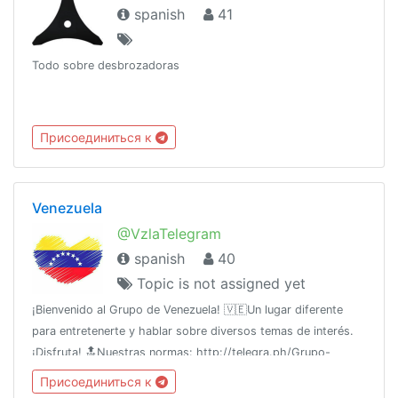
spanish
41
Todo sobre desbrozadoras
Присоединиться к
Venezuela
@VzlaTelegram
spanish
40
Topic is not assigned yet
¡Bienvenido al Grupo de Venezuela! 🇻🇪Un lugar diferente
para entretenerte y hablar sobre diversos temas de interés.
¡Disfruta! 🔝Nuestras normas: http://telegra.ph/Grupo-
Venezuela-05-04 🚩 *Se reserva el derecho de admisión*
Присоединиться к