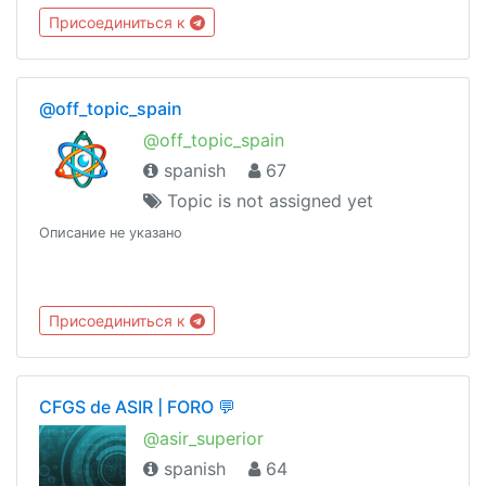
Hhttps://t.me/joinchat/NkkhNReEkUyrND1ZYw75dQCanal del
Присоединиться к
grupohttps://t.me/joinchat/AAAAAFSP47F2cBO5WBSHqQ
@off_topic_spain
@off_topic_spain
spanish
67
Topic is not assigned yet
Описание не указано
Присоединиться к
CFGS de ASIR | FORO 💬
@asir_superior
spanish
64