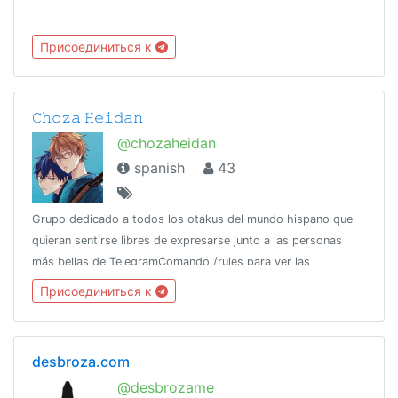
Присоединиться к
𝙲𝚑𝚘𝚣𝚊 𝙷𝚎𝚒𝚍𝚊𝚗
@chozaheidan
spanish
43
Grupo dedicado a todos los otakus del mundo hispano que
quieran sentirse libres de expresarse junto a las personas
más bellas de TelegramComando /rules para ver las
reglasCanal relacionado:https://t.me/DiaCualquiera
Присоединиться к
desbroza.com
@desbrozame