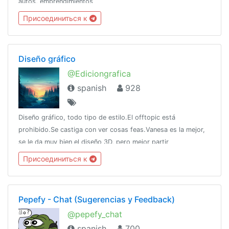
autos, emprendimientos
Присоединиться к
Diseño gráfico
@Ediciongrafica
spanish
928
Diseño gráfico, todo tipo de estilo.El offtopic está
prohibido.Se castiga con ver cosas feas.Vanesa es la mejor,
se le da muy bien el diseño 3D, pero mejor partir
piernas.https://discord.gg/jvz3r2bhttps://telegra.ph/Reto-
Присоединиться к
para-suciDelMes-02-08
Pepefy - Chat (Sugerencias y Feedback)
@pepefy_chat
spanish
700