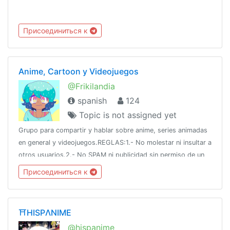
Присоединиться к
Anime, Cartoon y Videojuegos
@Frikilandia
spanish
124
Topic is not assigned yet
Grupo para compartir y hablar sobre anime, series animadas
en general y videojuegos.REGLAS:1.- No molestar ni insultar a
otros usuarios.2.- No SPAM ni publicidad sin permiso de un
administrador.3.- El contenido H debe ser moderado (no
Присоединиться к
saturar el chat)
⛩HISPΛNIME
@hispanime