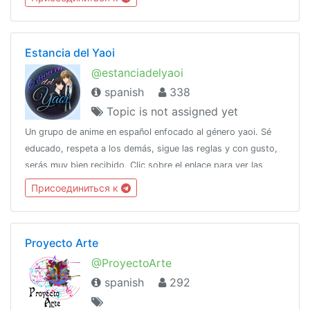
Estancia del Yaoi
@estanciadelyaoi
spanish
338
Topic is not assigned yet
Un grupo de anime en español enfocado al género yaoi. Sé
educado, respeta a los demás, sigue las reglas y con gusto,
serás muy bien recibido. Clic sobre el enlace para ver las
reglas:https://t.me/estanciadelyaoi/53974
Присоединиться к
Proyecto Arte
@ProyectoArte
spanish
292