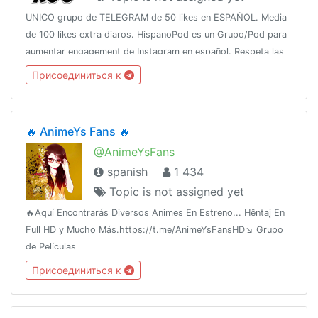
UNICO grupo de TELEGRAM de 50 likes en ESPAÑOL. Media
de 100 likes extra diaros. HispanoPod es un Grupo/Pod para
aumentar engagement de Instagram en español. Respeta las
normas y conseguirás buenos resultados 😍.
Присоединиться к
🔥 AnimeYs Fans 🔥
@AnimeYsFans
spanish
1 434
Topic is not assigned yet
🔥Aquí Encontrarás Diversos Animes En Estreno... Hêntaį En
Full HD y Mucho Más.https://t.me/AnimeYsFansHD↘️ Grupo
de Películas
HD@CinePeliculasEstrenohttps://t.me/joinchat/AAAAAFjx3uKoPZ6
Присоединиться к
🔥Grupo de Hëntaîhttps://t.me/AnimeYsHentaila