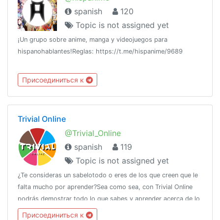
spanish
120
Topic is not assigned yet
¡Un grupo sobre anime, manga y videojuegos para
hispanohablantes!Reglas: https://t.me/hispanime/9689
Присоединиться к
Trivial Online
@Trivial_Online
spanish
119
Topic is not assigned yet
¿Te consideras un sabelotodo o eres de los que creen que le
falta mucho por aprender?Sea como sea, con Trivial Online
podrás demostrar todo lo que sabes y aprender acerca de lo
que no sabes, a la vez que te diviertes y conoces gente de
Присоединиться к