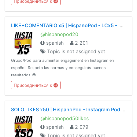
Присоединиться к
LIKE+COMENTARIO x5 | HispanoPod - LCx5 - Instagram Pod en Español
@hispanopod20
spanish
2 201
Topic is not assigned yet
Grupo/Pod para aumentar engagement en Instagram en
español. Respeta las normas y conseguirás buenos
resultados 😍
Присоединиться к
SOLO LIKES x50 | HispanoPod - Instagram Pod en Español
@hispanopod50likes
spanish
2 079
Topic is not assigned yet