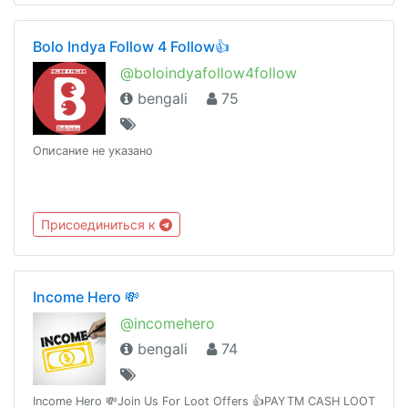
Bolo Indya Follow 4 Follow👍
@boloindyafollow4follow
bengali
75
Описание не указано
Присоединиться к
Income Hero 💸
@incomehero
bengali
74
Income Hero 💸Join Us For Loot Offers 👍PAYTM CASH LOOT