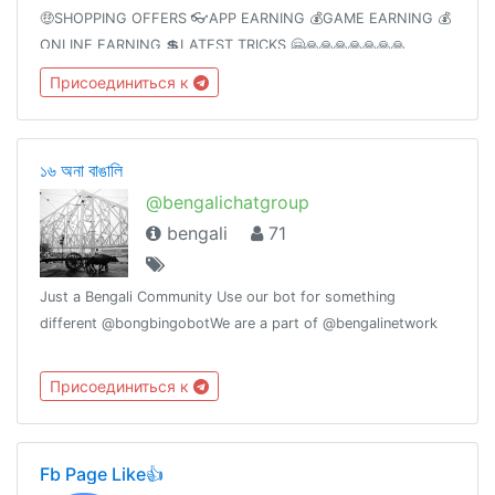
🤑SHOPPING OFFERS 👓APP EARNING 💰GAME EARNING 💰
ONLINE EARNING 💲LATEST TRICKS 🤗🙏🙏🙏🙏🙏🙏🙏
Присоединиться к
১৬ অনা বাঙালি
@bengalichatgroup
bengali
71
Just a Bengali Community Use our bot for something
different @bongbingobotWe are a part of @bengalinetwork
Присоединиться к
Fb Page Like👍