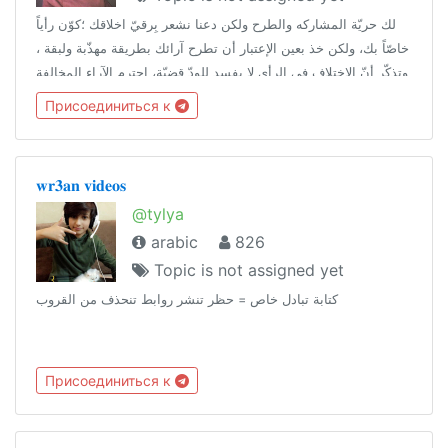
لك حريّة المشاركه والطرح ولكن دعنا نشعر بِرقيّ اخلاقك ؛كوّن رأياً
خاصّاً بك، ولكن خذ بعين الإعتبار أن تطرح آرائك بطريقة مهذّبة ولبقة ،
وتذكّر أنّ الاختلاف في الرأي لا يفسد للودّ قضيّة، احترم الآراء المخالفة
لك ' اخلِق مسافة بينك وبين خصوصيات الآخرين' .
Присоединиться к
𝐰𝐫𝟑𝐚𝐧 𝐯𝐢𝐝𝐞𝐨𝐬
@tylya
arabic
826
Topic is not assigned yet
كتابة تبادل خاص = حظر تنشر روابط تنحذف من القروب
Присоединиться к