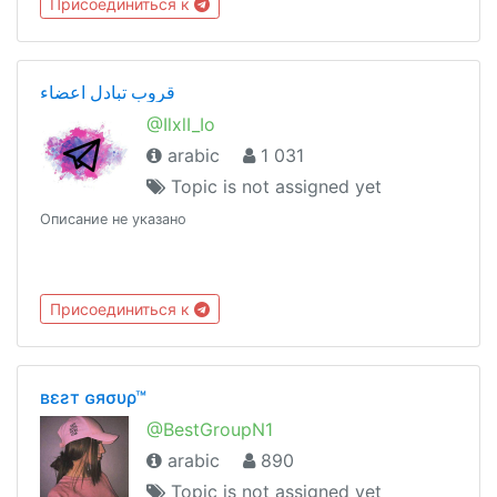
Присоединиться к
قروب تبادل اعضاء
@IlxlI_Io
arabic
1 031
Topic is not assigned yet
Описание не указано
Присоединиться к
вεƨт ɢяσυρ™
@BestGroupN1
arabic
890
Topic is not assigned yet