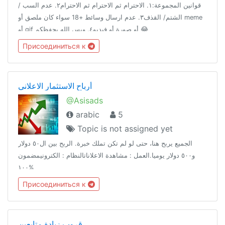
قوانين المجموعة:١. الاحترام ثم الاحترام ثم الاحترام٢. عدم السب /
الشتم/ القذف٣. عدم ارسال وسائط +18 سواء كان ملصق أو meme
أو gif أو صورة أو فيديو٤. وبس الله يحفظكم 😂
Присоединиться к
أرباح الاستثمار الاعلاني
@Asisads
arabic
5
Topic is not assigned yet
الجميع يربح هنا، حتى لو لم تكن تملك خبرة. الربح بين ال٥٠ دولار
و٥٠٠ دولار يوميا.العمل : مشاهدة الاعلاناتالنظام : الكترونيمضمون
١٠٠%
Присоединиться к
قروب زيادة متابعين