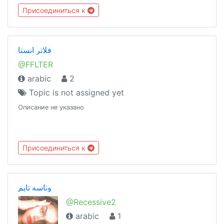
Присоединиться к
فلاتر انستا
@FFLTER
arabic
2
Topic is not assigned yet
Описание не указано
Присоединиться к
وناسه تايم
@Recessive2
arabic
1