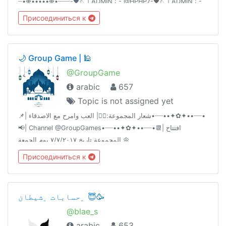
┈┈‏•❉•••••❉•┈‌‏┈-🖤𓂇| ADMIN : - @HPHP7-🖤𓂇| ADMIN : -
@S_77_8
Присоединиться к
🌙 Group Game | 🕌
@GroupGame
arabic
657
Topic is not assigned yet
📌| شعار المجموعة:🤹‍♂| العب وامرح مع الاصدقاء•┈┈••✦✿✦••┈┈•
📢| Channel @GroupGames•┈┈••✦✿✦••┈┈•📆| افتتاح
المجموعة تاريخ ٧/٧/٢٠١٧ يوم الجمعة 🌼
Присоединиться к
﮼حسابات ﮼شيطان 😇🥳
@blae_s
arabic
653