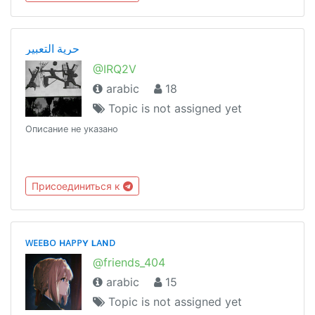
حرية التعبير
@IRQ2V
arabic
18
Topic is not assigned yet
Описание не указано
Присоединиться к
ᴡᴇᴇʙᴏ ʜᴀᴘᴘʏ ʟᴀɴᴅ
@friends_404
arabic
15
Topic is not assigned yet