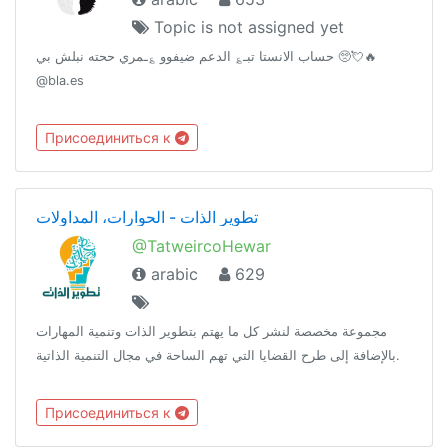
Topic is not assigned yet
حساب الانستا تبـ؏ الدعم ضيفوو ؏ـمري ححته نبلش بي 🥺💘🔥
@bla.es
Присоединиться к
تطوير الذات - الحوارات، المداولات
@TatweircoHewar
arabic
629
مجموعة مخصصة لنشر كل ما يهتم بتطوير الذات وتنمية المهارات
بالإضافة إلى طرح القضايا التي تهم الساحة في مجال التنمية الذاتية.
Присоединиться к