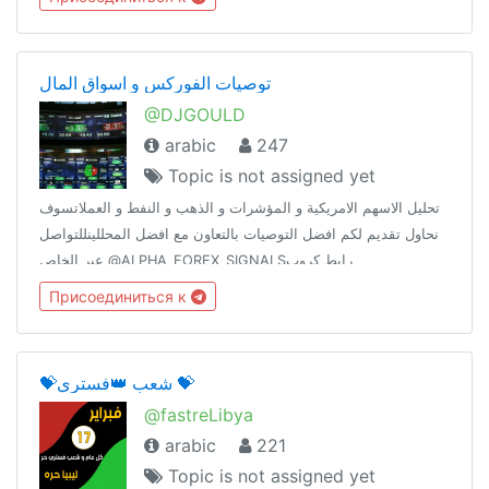
توصيات الفوركس و اسواق المال
@DJGOULD
arabic
247
Topic is not assigned yet
تحليل الاسهم الامريكية و المؤشرات و الذهب و النفط و العملاتسوف
نحاول تقديم لكم افضل التوصيات بالتعاون مع افضل المحللينللتواصل
عبر الخاص @ALPHA_FOREX_SIGNALSرابط كروب
النقاشات@DJGOULDرابط قناة التوصيات@DJGOULDOIL
Присоединиться к
💝شعب 👑فستري 💝
@fastreLibya
arabic
221
Topic is not assigned yet