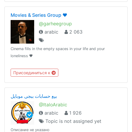
Movies & Series Group ❤️
@garheegroup
arabic
2 063
Cinema fills in the empty spaces in your life and your
loneliness 🖤
Присоединиться к
بيع حسابات ببجي موبايل
@ItaloArabic
arabic
1 926
Topic is not assigned yet
Описание не указано