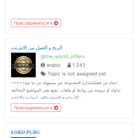
Присоединиться к
الربح و العمل من الانترنت
@the_world_offers
arabic
1 243
Topic is not assigned yet
⭐️⭐️⭐️⭐️⭐️انتباه من فضلكمادارة المجموعة غير مسؤولة عن ما يتم
تداوله او ترويجه من روابط او ملفات. يمنع نشر المواضيع المخالفة
كالمواضيع العنيفة والغير انسانية والاباحية...
Присоединиться к
𝑳𝑶𝑹𝑫 𝑷𝑼𝑩𝑮