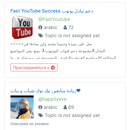
Fast YouTube Success دعم تبادل يوتوب
@FastYoutube
arabic
72
Topic is not assigned yet
⭐️⭐️⭐️⭐️⭐️صل على سيدنا وحبيبنا محمد وكن صادقا في
التبادل🔝مجموعة دعم قنوات اليوتيوب🔝 يمنع نشر المواضيع
المخالفة كالمواضيع العنيفة والاباحية...المجموعة غير مسؤولة عن ما
يتم تداوله او ترويجه من روابط او ملفات
Присоединиться к
زيادة متابعين تيك توك شباب و بنات❤️
@happilyeve
arabic
69
Topic is not assigned yet
Описание не указано