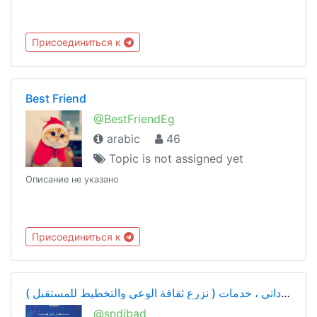
Присоединиться к
Best Friend
@BestFriendEg
arabic
46
Topic is not assigned yet
Описание не указано
Присоединиться к
تطوير داتي ، خدمات ( نزرع ثقافة الوعي والتخطيط للمستقبل )
@sndibad