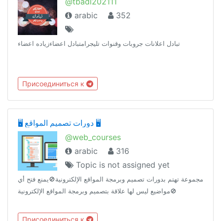
@tbadl202111
arabic
352
تبادل اعلانات جروبات وقنوات تليجرامتبادل اعضاءزياده اعضاء
Присоединиться к
🖥️ دورات تصميم المواقع 🖥️
@web_courses
arabic
316
Topic is not assigned yet
مجموعة تهتم بدورات تصميم وبرمجة المواقع الإلكترونية🚫يمنع فتح أي
مواضيع ليس لها علاقة بتصميم وبرمجة المواقع الإلكترونية🚫
Присоединиться к