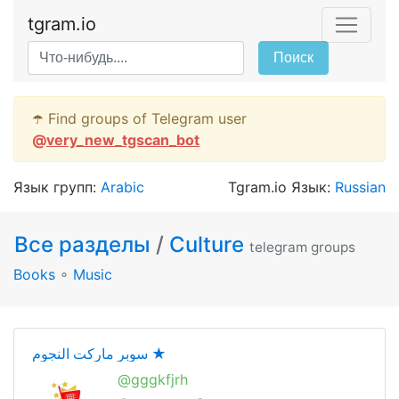
tgram.io
Поиск
☂️ Find groups of Telegram user
@
very_new_tgscan_bot
Язык групп:
Arabic
Tgram.io Язык:
Russian
Все разделы
/
Culture
telegram groups
Books
∘
Music
سوبر ماركت النجوم ★
@gggkfjrh