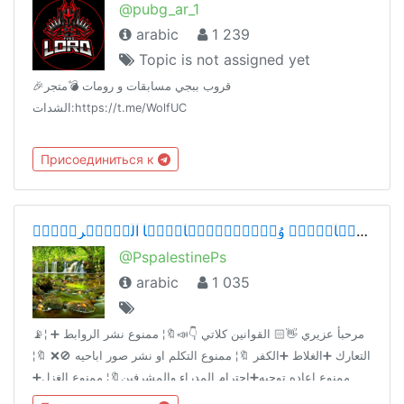
@pubg_ar_1
arabic
1 239
Topic is not assigned yet
🎉قروب ببجي مسابقات و رومات 💣متجر
الشدات:https://t.me/WolfUC
Присоединиться к
شۣۗـۙبۣۗـۙآبۣۗـۙ وُصۣۗـۙبۣۗـۙآيۣۗہآ آلَعۣۗـۙربۣۗـۙ ❤
@PspalestinePs
arabic
1 035
📡¦ مرحبأ عزيري 👋🏻 القوانين كلاتي 👇📣🔖¦ ممنوع نشر الروابط ➕
التعارك ➕الغلاط ➕الكفر 🔖¦ ممنوع التكلم او نشر صور اباحيه 🚫❌ 🔖¦
ممنوع اعاده توجيه➕احترام المدراء والمشرفين🔖¦ ممنوع الغزل➕
الخاص ➕ تابعونا @zo788