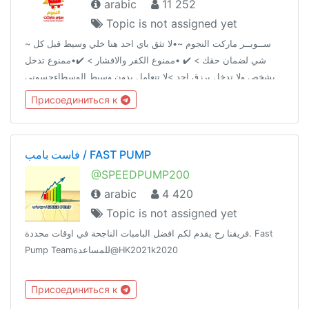
arabic
11 252
Topic is not assigned yet
~ ســوبــر ماركت النجوم ~•لا تثق باي احد هنا خلي وسيط قبل كل
شي لضمان حقك > ✔️ •ممنوع الكفر والافشار > ✔️•ممنوع تدخل
بشخص ولا تدخل برزق احد >لا تتعامل بدون وسيط الوسطاءحسوني
@AA2AAAحمــِٰٖزة الموسوي ↫ @IIIUII قناة السوبر @AA2iAAA
Присоединиться к
فاست بامب / FAST PUMP
@SPEEDPUMP200
arabic
4 420
Topic is not assigned yet
فريقنا رح يقدم لكم افضل البامبات الناجحة في اوقات محددة. Fast
Pump Teamللمساعدة@HK2021k2020
Присоединиться к