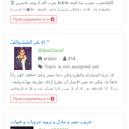
😍🤗لنقترب تقترب منا الجنه 🕌🕌🕌 بقرب الله لا يوجد خاسرين 🏆
حافظوا على الامل داخلكم وامضوا واثقي الخطى 👍🕋🌝 احسنوا
الظن- بالله اتمسكوا بالقرآن الكريم وسنة الحبيب محمد عليه الصلاة
Присоединиться к
والسلام😃✅
آحً ـلَى آلَسًسًـوِآلَفُ ™
@BestSwalf
arabic
414
Topic is not assigned yet
لك حريّة المشاركه والطرح ولكن دعنا نشعر بِرقيّ اخلاقك ؛كوّن رأياً
خاصّاً بك، ولكن خذ بعين الإعتبار أن تطرح آرائك بطريقة مهذّبة ولبقة ،
وتذكّر أنّ الاختلاف في الرأي لا يفسد للودّ قضيّة، احترم الآراء المخالفة
لك ' اخلِق مسافة بينك وبين خصوصيات الآخرين' .
Присоединиться к
جروب نشر و تبادل و تزويد جروبات و قنوات