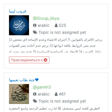
قروب ليبيا
@Group_libya
arabic
525
Topic is not assigned yet
يرجى الالتزام بالقوانين 1| أحترام الاعضاء وعدم الإساءة لاي شخص.2|
عدم نشر الروابط بكافة انواعها.3| نرجو عدم أعادة نشر للقنوات
داخل القروب.4| الابتعاد عن المواضيع السياسية.5| عدم نشر صور او
مقاطع مسيئة +18😑.اهلا وسهلا بيكم جميعاً 😍😍
Присоединиться к
جنة طاب نعيمها❤️
@gannh3
arabic
461
Topic is not assigned yet
الطريق للجنه ليس مستحيل 😃 لنا رب عظيم الرحمه واسع المغفرة