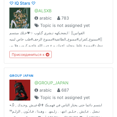
♡ IQ Stars ♡
@ALSXB
arabic
783
Topic is not assigned yet
القوانين|| ٱلـضحـكهه تـشري گـلوب ✨💗خـلك مبتسم
||#ممنوع_كفران#ممنوع_الطائفية#ممنوع الزحف#طب خاص لبنيه
تنطرد#ممنوع_غلط_وتجاوز اخوان و ع حب الله عاجبه كروب هلا بي
يسولف ونصير اصدقاء ماعاجبه الله ويااا
Присоединиться к
ɢʀᴏᴜᴘ ᴊᴀᴘᴀɴ
@GROUP_JAPAN
arabic
687
Topic is not assigned yet
•ابتسم دائما حتى يحتار الناس في فهمـڪ ✟🥀عيـﺶ ,وحـدك , עًْْ،
تـضل . عـايش , حـلـم, انتهۂ . زلـمهہ ، وهـذا ، قـانـَٰون , الزلـم⁵⁶