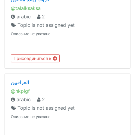
@talalksaksa
arabic
2
Topic is not assigned yet
Описание не указано
Присоединиться к
العراقيين
@nkpigf
arabic
2
Topic is not assigned yet
Описание не указано