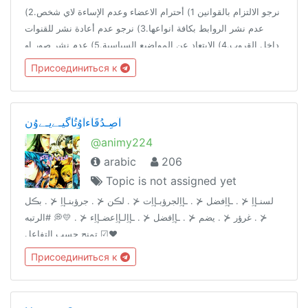
نرجو الالتزام بالقوانين 1) أحترام الاعضاء وعدم الإساءة لاي شخص.2)
عدم نشر الروابط بكافة انواعها.3) نرجو عدم أعادة نشر للقنوات
داخل القروب.4) الابتعاد عن المواضيع السياسية.5) عدم نشر صور او
مقاطع مسيئة 6) تَحْتَرِمْ تُحٍِْتَرَمْ#مرحبتين_بيكم_كلكم🤗
Присоединиться к
آصِـدُقَآءآوُتُآگيـﮯيـﮯوُن
@animy224
arabic
206
Topic is not assigned yet
لسنـإاِ ⊀ . ـإاِفضل ⊀ . ـإاِلجرؤبـإاِت ⊀ . لڪن ⊀ . جرؤبنـإاِ ⊀ . بڪل
⊀ . غرؤر ⊀ . يضم ⊀ . ـإاِفضل ⊀ . ـإاِلـإاِعضـإاِء ⊀ . 💛💭 #الرتبه
تمنح حسب التفاعل ☑❤
Присоединиться к