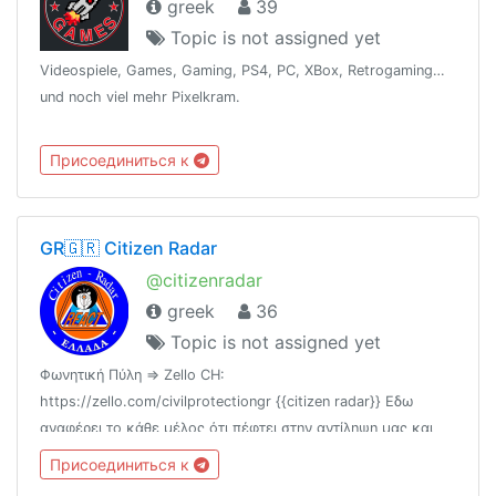
greek
39
Topic is not assigned yet
Videospiele, Games, Gaming, PS4, PC, XBox, Retrogaming…
und noch viel mehr Pixelkram.
Присоединиться к
GR🇬🇷 Citizen Radar
@citizenradar
greek
36
Topic is not assigned yet
Φωνητική Πύλη => Zello CH:
https://zello.com/civilprotectiongr {{citizen radar}} Εδω
αναφέρει το κάθε μέλος ότι πέφτει στην αντίληψη μας και
μπορεί να φανεί χρήσιμο στους συμπολίτες μας. Γιατι η
Присоединиться к
ενημέρωση σώζει ζωές