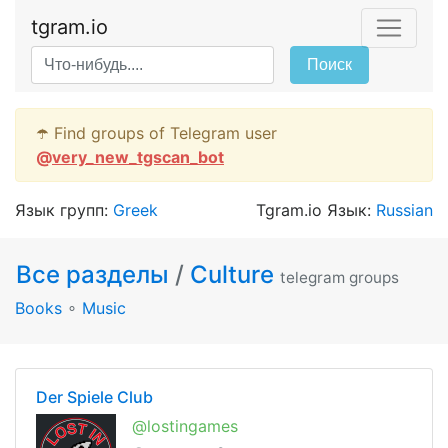
tgram.io
Поиск
☂️ Find groups of Telegram user
@
very_new_tgscan_bot
Язык групп:
Greek
Tgram.io Язык:
Russian
Все разделы
/
Culture
telegram groups
Books
∘
Music
Der Spiele Club
@lostingames