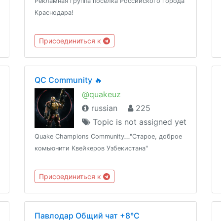
Рекламная группа посёлка Российского города
Краснодара!
Присоединиться к
QC Community 🔥
@quakeuz
russian
225
Topic is not assigned yet
Quake Champions Community__"Старое, доброе
комьюнити Квейкеров Узбекистана"
Присоединиться к
Павлодар Общий чат +8°C