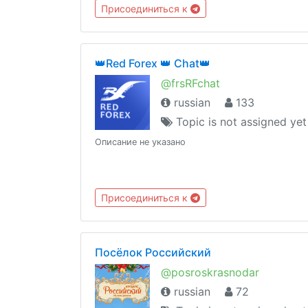
#aftereffects #анимация #particleeffects
Присоединиться к
#animate
👑Red Forex 👑 Chat👑
@frsRFchat
russian
133
Topic is not assigned yet
Описание не указано
Присоединиться к
Посёлок Российский
@posroskrasnodar
russian
72