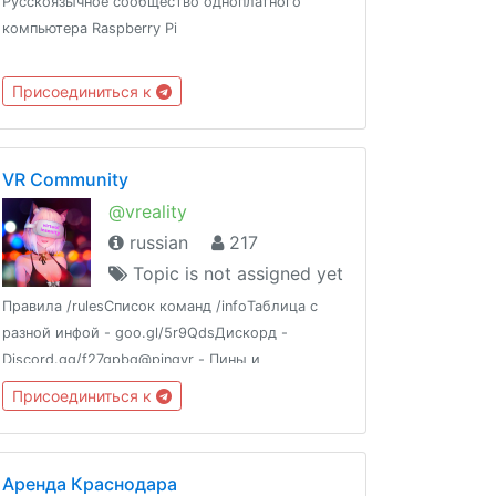
Русскоязычное сообщество одноплатного
компьютера Raspberry Pi
Присоединиться к
VR Community
@vreality
russian
217
Topic is not assigned yet
Правила /rulesСписок команд /infoТаблица с
разной инфой - goo.gl/5r9QdsДискорд -
Discord.gg/f27gpbq@pingvr - Пины и
объявления@justplayvr - Пиратки VR
Присоединиться к
игр@podozhdem - Цитатник@vrchan -
Автопостинг новостей
Аренда Краснодара