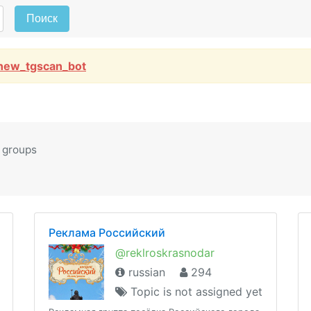
Поиск
new_tgscan_bot
 groups
Реклама Российский
@reklroskrasnodar
russian
294
Topic is not assigned yet