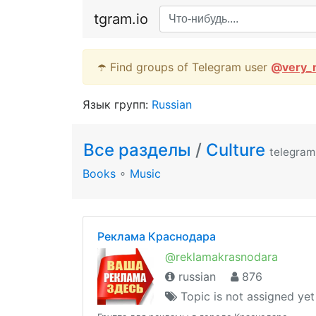
tgram.io
☂️ Find groups of Telegram user
@
very_
Язык групп:
Russian
Все разделы
/
Culture
telegram
Books
∘
Music
Реклама Краснодара
@reklamakrasnodara
russian
876
Topic is not assigned yet