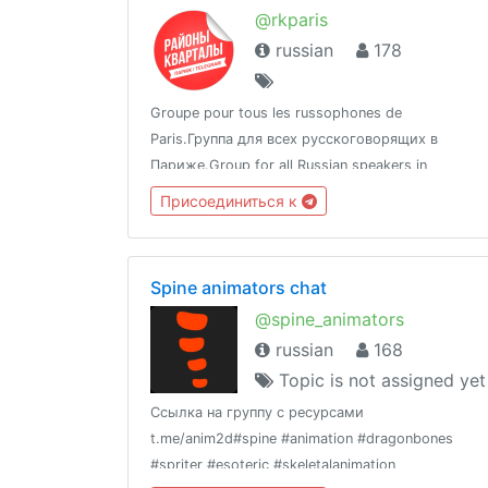
@rkparis
russian
178
Groupe pour tous les russophones de
Paris.Группа для всех русскоговорящих в
Париже.Group for all Russian speakers in
Paris.Появился спамер или еще какой негодяй?
Присоединиться к
Просто ответьте на сообщение текстом
@banofbot и бот начнет голосование.
Spine animators chat
@spine_animators
russian
168
Topic is not assigned yet
Ссылка на группу с ресурсами
t.me/anim2d#spine #animation #dragonbones
#spriter #esoteric #skeletalanimation