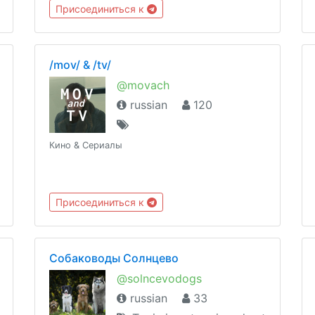
Присоединиться к
/mov/ & /tv/
@movach
russian
120
Кино & Сериалы
Присоединиться к
Собаководы Солнцево
@solncevodogs
russian
33