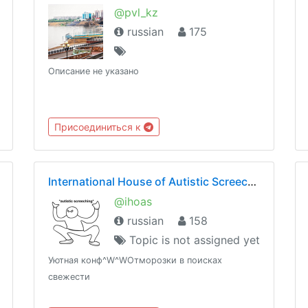
@pvl_kz
russian
175
Описание не указано
Присоединиться к
International House of Autistic Screeching
@ihoas
russian
158
Topic is not assigned yet
Уютная конф^W^WОтморозки в поисках
свежести