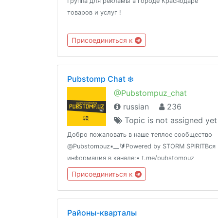
Группа для рекламы в городе Краснодаре
товаров и услуг !
Присоединиться к
Pubstomp Chat ❄️
@Pubstompuz_chat
russian
236
Topic is not assigned yet
Добро пожаловать в наше теплое сообщество
@Pubstompuz▪️__🔰Powered by STORM SPIRITВся
информация в канале:• t.me/pubstompuz
Присоединиться к
Районы-кварталы