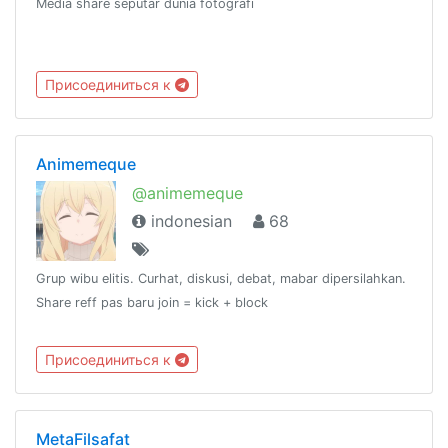
Media share seputar dunia fotografi
Присоединиться к
Animemeque
@animemeque
indonesian
68
Grup wibu elitis. Curhat, diskusi, debat, mabar dipersilahkan.
Share reff pas baru join = kick + block
Присоединиться к
MetaFilsafat