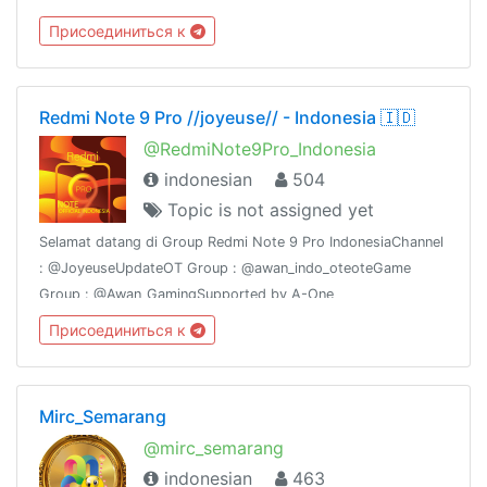
@mirc_sukabumi @mirc_suramadu @mirc_joglosemar
Присоединиться к
@mirc_bekasi @mirc_pekanbaru @mirc_jogja @mirc_ambon,
Redmi Note 9 Pro //joyeuse// - Indonesia 🇮🇩
@RedmiNote9Pro_Indonesia
indonesian
504
Topic is not assigned yet
Selamat datang di Group Redmi Note 9 Pro IndonesiaChannel
: @JoyeuseUpdateOT Group : @awan_indo_oteoteGame
Group : @Awan_GamingSupported by A-One
Federation@aoneid_support
Присоединиться к
Mirc_Semarang
@mirc_semarang
indonesian
463