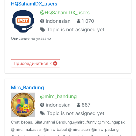
HQSahamIDX_users
@HQSahamIDX_users
indonesian
1 070
Topic is not assigned yet
Описание не указано
Присоединиться к
Mirc_Bandung
@mirc_bandung
indonesian
887
Topic is not assigned yet
Chat bebas. Silaturahmi Bandung.@mirc_funny @mirc_ngapak
@mirc_makassar @mirc_babel @mirc_aceh @mirc_padang