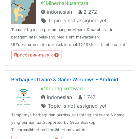
@MinerbaNusantara
indonesian
2 272
Topic is not assigned yet
'Rumah' bg insan pertambangan Mineral & batubara dr
beragam latar belakang.Media unt mewartakan:
UU/peraturan,materi/artikel/tutorial,TO/JO,hasil tambang,alat
& angkutan,event2,lowker dsb terkait Minerbainfo
Присоединиться к
partners:@Linktelegramindo
Berbagi Software & Game Windows - Android
@berbagisoftware
indonesian
1 747
Topic is not assigned yet
Tempatnya berbagi dan berdiskusi tentang software & game
yang bermanfaatSupported by Grup Bioskop
Telegram@berbagifilm @berbagiyoutube