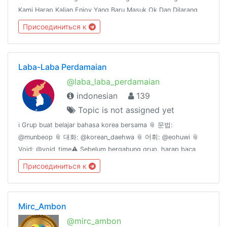
Kami Harap Kalian Enjoy Yang Baru Masuk Ok Dan Dilarang
Mengirim Gambar Yang Tidak Senonoh :v Tambahan Kalo Mau
Присоединиться к
Protes Silakan CP Admin:v
Laba-Laba Perdamaian
@laba_laba_perdamaian
indonesian
139
Topic is not assigned yet
ℹ️ Grup buat belajar bahasa korea bersama 📎 문법:
@munbeop 📎 대화: @korean_daehwa 📎 어휘: @eohuwi 📎
Void: @void_time⚠️ Sebelum bergabung grup, harap baca
/rules grup
Присоединиться к
Mirc_Ambon
@mirc_ambon