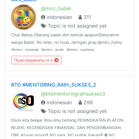
@mirc_babel
indonesian
311
Topic is not assigned yet
Chat Bebas.Dilarang jualan dlm bentuk apapunSilaturahmi
warga Babel. No iklan, no hoax.Jaringan grup:@mirc_funny,
@mirc_ngapak, @mirc_aceh, @mirc_padang,
@mirc_suramadu, @mirc_sunda, @mirc_joglosemar. @mirlucu
Присоединиться к
BTD #MENTORING_RAIH_SUKSES_2
@btdmentoringraihsukses3
indonesian
299
Topic is not assigned yet
Disini kita belajar Ilmu-ilmu tentang PENINGKATAN PLAFON
REJEKI, KECERDASAN FINANSIAL DAN PENGEMBANGAN
DIRI. Aturan group® NO sara, NO politik hukum® ⛔ NO