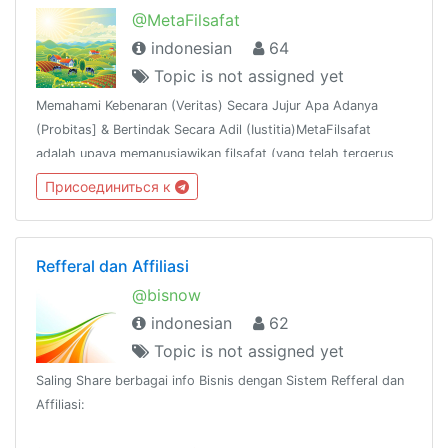
@MetaFilsafat
indonesian
64
Topic is not assigned yet
Memahami Kebenaran (Veritas) Secara Jujur Apa Adanya
(Probitas] & Bertindak Secara Adil (Iustitia)MetaFilsafat
adalah upaya memanusiawikan filsafat (yang telah tergerus
kemanusiaannya)INDEX t.me/IndexSeremoniaARTIKEL
Присоединиться к
t.me/VeritasProbitasIustitia
Refferal dan Affiliasi
@bisnow
indonesian
62
Topic is not assigned yet
Saling Share berbagai info Bisnis dengan Sistem Refferal dan
Affiliasi: