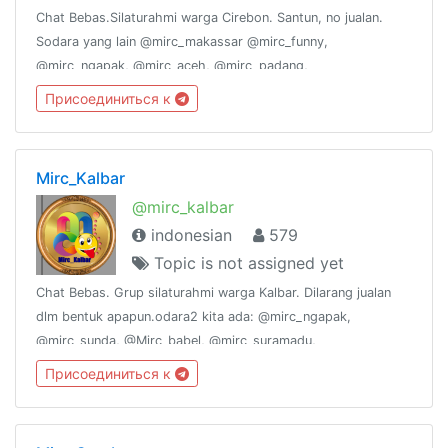
Chat Bebas.Silaturahmi warga Cirebon. Santun, no jualan.
Sodara yang lain @mirc_makassar @mirc_funny,
@mirc_ngapak, @mirc_aceh, @mirc_padang,
@mirc_suramadu, @mirc_sunda, @mirc_joglosemar.
Присоединиться к
@mirc_kalbar, @mirc_Babel, @mirc_padang, @Mirc_Bekasi
Mirc_Kalbar
@mirc_kalbar
indonesian
579
Topic is not assigned yet
Chat Bebas. Grup silaturahmi warga Kalbar. Dilarang jualan
dlm bentuk apapun.odara2 kita ada: @mirc_ngapak,
@mirc_sunda, @Mirc_babel, @mirc_suramadu,
@mirc_padang, @mirc_funny, @mirc_joglosemar,
Присоединиться к
@mirc_aceh. Salam persaudaraan yee