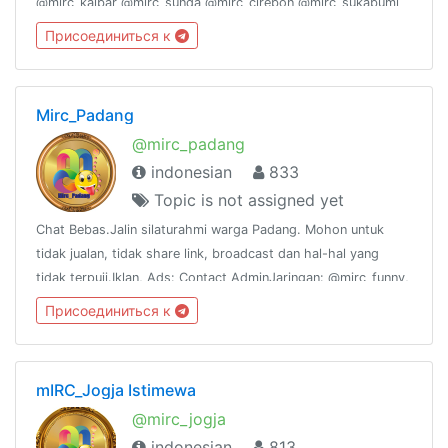
@mirc_kalbar @mirc_sunda @mirc_cirebon @mirc_sukabumi
@mirc_suramadu @mirc_joglosemar @mirc_bekasi
Присоединиться к
@mirc_pekanbaru @mirc_jogja @mirc_ambon
Mirc_Padang
@mirc_padang
indonesian
833
Topic is not assigned yet
Chat Bebas.Jalin silaturahmi warga Padang. Mohon untuk
tidak jualan, tidak share link, broadcast dan hal-hal yang
tidak terpuji.Iklan, Ads: Contact AdminJaringan: @mirc_funny,
@mirc_ngapak, @mirc_joglosemar, @mirc_sunda
Присоединиться к
mIRC_Jogja Istimewa
@mirc_jogja
indonesian
813