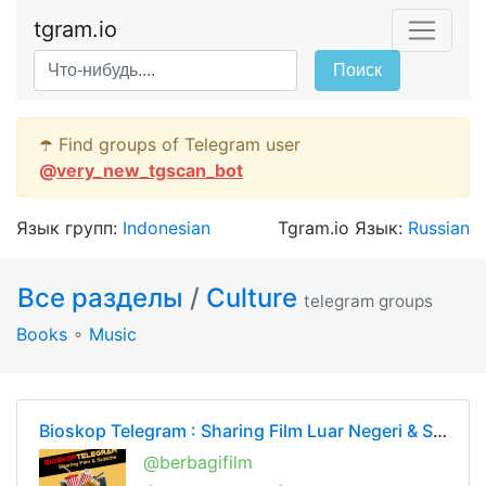
tgram.io
Поиск
☂️ Find groups of Telegram user
@
very_new_tgscan_bot
Язык групп:
Indonesian
Tgram.io Язык:
Russian
Все разделы
/
Culture
telegram groups
Books
∘
Music
Bioskop Telegram : Sharing Film Luar Negeri & Subtitle
@berbagifilm