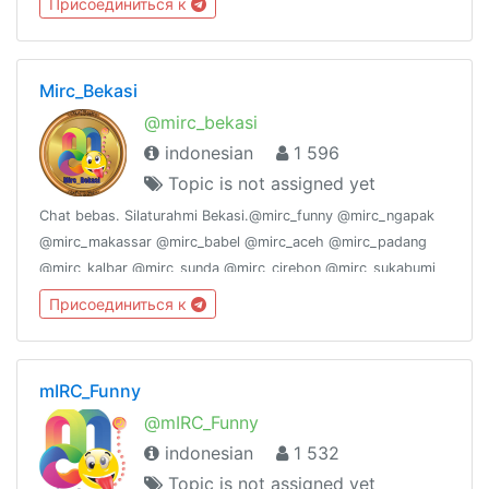
Присоединиться к
Mirc_Bekasi
@mirc_bekasi
indonesian
1 596
Topic is not assigned yet
Chat bebas. Silaturahmi Bekasi.@mirc_funny @mirc_ngapak
@mirc_makassar @mirc_babel @mirc_aceh @mirc_padang
@mirc_kalbar @mirc_sunda @mirc_cirebon @mirc_sukabumi
@mirc_madura @mirc_joglosemar @mirc_surabaya
Присоединиться к
@mirc_pekanbaru @mirc_jogja @mirc_ambon,
mIRC_Funny
@mIRC_Funny
indonesian
1 532
Topic is not assigned yet