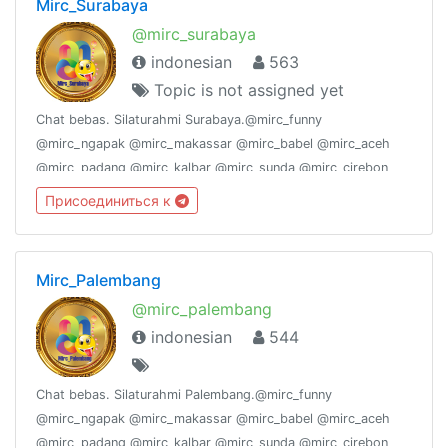
Mirc_Surabaya
@mirc_surabaya
indonesian
563
Topic is not assigned yet
Chat bebas. Silaturahmi Surabaya.@mirc_funny
@mirc_ngapak @mirc_makassar @mirc_babel @mirc_aceh
@mirc_padang @mirc_kalbar @mirc_sunda @mirc_cirebon
@mirc_sukabumi @mirc_madura @mirc_joglosemar
Присоединиться к
@mirc_bekasi @mirc_pekanbaru @mirc_jogja @mirc_ambon,
Mirc_Palembang
@mirc_palembang
indonesian
544
Chat bebas. Silaturahmi Palembang.@mirc_funny
@mirc_ngapak @mirc_makassar @mirc_babel @mirc_aceh
@mirc_padang @mirc_kalbar @mirc_sunda @mirc_cirebon