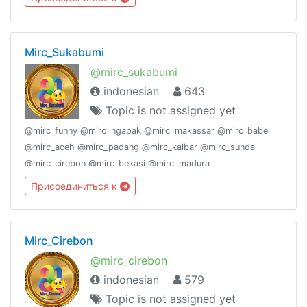
@mirc_kalbar, @mirc_Babel, @mirc_padang, @Mirc_Bekasi
Mirc_Sukabumi
@mirc_sukabumi
indonesian
643
Topic is not assigned yet
@mirc_funny @mirc_ngapak @mirc_makassar @mirc_babel
@mirc_aceh @mirc_padang @mirc_kalbar @mirc_sunda
@mirc_cirebon @mirc_bekasi @mirc_madura
@mirc_joglosemar @mirc_surabaya @mirc_pekanbaru
Присоединиться к
@mirc_jogja @mirc_ambon,
Mirc_Cirebon
@mirc_cirebon
indonesian
579
Topic is not assigned yet