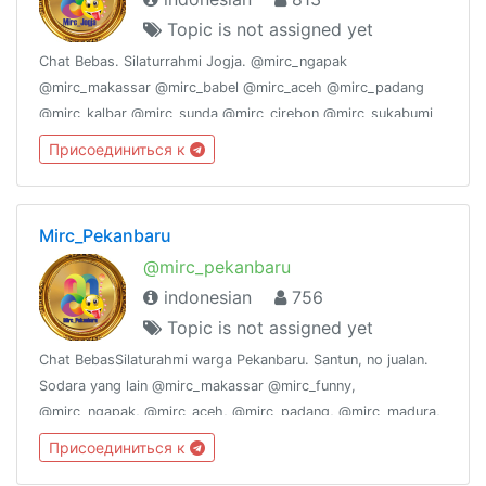
Topic is not assigned yet
Chat Bebas. Silaturrahmi Jogja. @mirc_ngapak
@mirc_makassar @mirc_babel @mirc_aceh @mirc_padang
@mirc_kalbar @mirc_sunda @mirc_cirebon @mirc_sukabumi
@mirc_suramadu @mirc_joglosemar @mirc_bekasi
Присоединиться к
@mirc_pekanbaru @mirc_jogja @mirc_ambon,
@mirc_bandung
Mirc_Pekanbaru
@mirc_pekanbaru
indonesian
756
Topic is not assigned yet
Chat BebasSilaturahmi warga Pekanbaru. Santun, no jualan.
Sodara yang lain @mirc_makassar @mirc_funny,
@mirc_ngapak, @mirc_aceh, @mirc_padang, @mirc_madura,
@mirc_sunda, @mirc_joglosemar. @mirc_kalbar, @mirc_Babel,
Присоединиться к
@mirc_padang, @Mirc_Bekasi