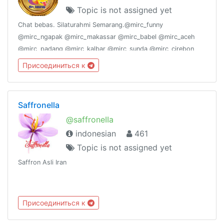
Topic is not assigned yet
Chat bebas. Silaturahmi Semarang.@mirc_funny
@mirc_ngapak @mirc_makassar @mirc_babel @mirc_aceh
@mirc_padang @mirc_kalbar @mirc_sunda @mirc_cirebon
@mirc_sukabumi @mirc_suramadu @mirc_joglosemar
Присоединиться к
@mirc_bekasi @mirc_pekanbaru @mirc_jogja @mirc_ambon,
Saffronella
@saffroneIIa
indonesian
461
Topic is not assigned yet
Saffron Asli Iran
Присоединиться к