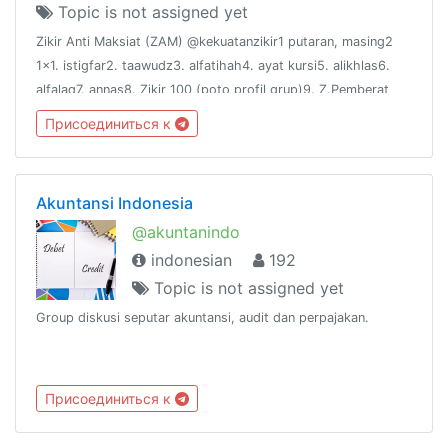
Topic is not assigned yet
Zikir Anti Maksiat (ZAM) @kekuatanzikir1 putaran, masing2
1x1. istigfar2. taawudz3. alfatihah4. ayat kursi5. alikhlas6.
alfalaq7. annas8. Zikir 100 (poto profil grup)9. Z.Pemberat
timbangan (hr.bukhari)10. Z.Tanaman/pohon surga
Присоединиться к
(hr.tirmidzi)
Akuntansi Indonesia
@akuntanindo
indonesian
192
Topic is not assigned yet
Group diskusi seputar akuntansi, audit dan perpajakan.
Присоединиться к