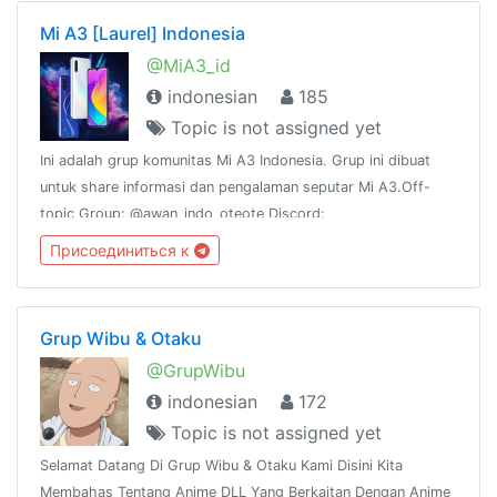
Mi A3 [Laurel] Indonesia
@MiA3_id
indonesian
185
Topic is not assigned yet
Ini adalah grup komunitas Mi A3 Indonesia. Grup ini dibuat
untuk share informasi dan pengalaman seputar Mi A3.Off-
topic Group: @awan_indo_oteote Discord:
https://discord.gg/9uNp7UK Global Group: @A3Official
Присоединиться к
Grup Wibu & Otaku
@GrupWibu
indonesian
172
Topic is not assigned yet
Selamat Datang Di Grup Wibu & Otaku Kami Disini Kita
Membahas Tentang Anime DLL Yang Berkaitan Dengan Anime