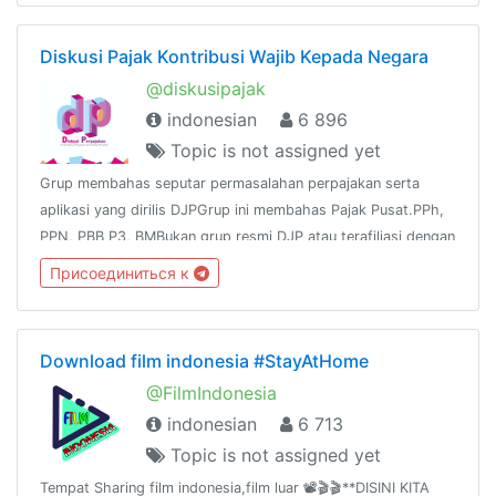
https://www.asnpedia.net
Diskusi Pajak Kontribusi Wajib Kepada Negara
@diskusipajak
indonesian
6 896
Topic is not assigned yet
Grup membahas seputar permasalahan perpajakan serta
aplikasi yang dirilis DJPGrup ini membahas Pajak Pusat.PPh,
PPN, PBB P3, BMBukan grup resmi DJP atau terafiliasi dengan
DJPNo Links except tax, no iklanChannel :
Присоединиться к
https://t.me/tutorialpajak
Download film indonesia #StayAtHome
@FilmIndonesia
indonesian
6 713
Topic is not assigned yet
Tempat Sharing film indonesia,film luar 📽🎬🎬**DISINI KITA