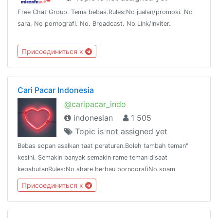
Free Chat Group. Tema bebas.Rules:No jualan/promosi. No
sara. No pornografi. No. Broadcast. No Link/Inviter.
Присоединиться к
Cari Pacar Indonesia
@caripacar_indo
indonesian
1 505
Topic is not assigned yet
Bebas sopan asalkan taat peraturan.Boleh tambah teman"
kesini. Semakin banyak semakin rame teman disaat
kegabutanRules:No share berbau pornografiNo spam
berlebihanNo promosi berlebihanNb: Rules sewaktu-waktu
Присоединиться к
akan berubahShare: t.me/caripacar_indo