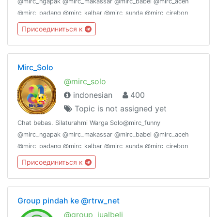
@mirc_ngapak @mirc_makassar @mirc_babel @mirc_aceh
@mirc_padang @mirc_kalbar @mirc_sunda @mirc_cirebon
@mirc_sukabumi @mirc_joglosemar @mirc_bekasi
Присоединиться к
@mirc_pekanbaru @mirc_jogja @mirc_ambon
@mirc_surabaya
Mirc_Solo
@mirc_solo
indonesian
400
Topic is not assigned yet
Chat bebas. Silaturahmi Warga Solo@mirc_funny
@mirc_ngapak @mirc_makassar @mirc_babel @mirc_aceh
@mirc_padang @mirc_kalbar @mirc_sunda @mirc_cirebon
@mirc_sukabumi @mirc_suramadu @mirc_joglosemar
Присоединиться к
@mirc_bekasi @mirc_pekanbaru @mirc_jogja @mirc_ambon
Semar
Group pindah ke @rtrw_net
@group_jualbeli