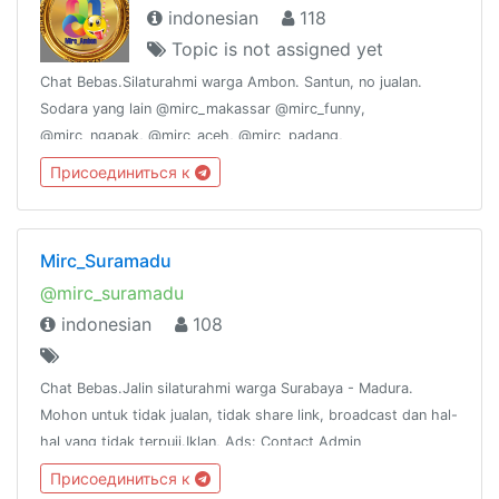
indonesian
118
Topic is not assigned yet
Chat Bebas.Silaturahmi warga Ambon. Santun, no jualan.
Sodara yang lain @mirc_makassar @mirc_funny,
@mirc_ngapak, @mirc_aceh, @mirc_padang,
@mirc_suramadu, @mirc_sunda, @mirc_joglosemar.
Присоединиться к
@mirc_kalbar, @mirc_Babel, @mirc_padang, @Mirc_Bekasi
Mirc_Suramadu
@mirc_suramadu
indonesian
108
Chat Bebas.Jalin silaturahmi warga Surabaya - Madura.
Mohon untuk tidak jualan, tidak share link, broadcast dan hal-
hal yang tidak terpuji.Iklan, Ads: Contact Admin
Присоединиться к