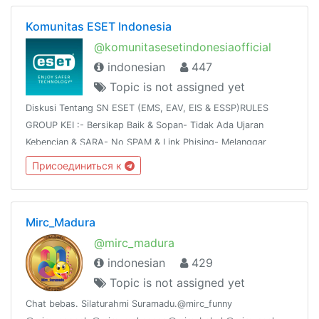
Komunitas ESET Indonesia
@komunitasesetindonesiaofficial
indonesian
447
Topic is not assigned yet
Diskusi Tentang SN ESET (EMS, EAV, EIS & ESSP)RULES
GROUP KEI :- Bersikap Baik & Sopan- Tidak Ada Ujaran
Kebencian & SARA- No SPAM & Link Phising- Melanggar
RULES Kick & Banned PermanentInstagram :
Присоединиться к
https://www.instagram.com/komunitasesetindonesia
Mirc_Madura
@mirc_madura
indonesian
429
Topic is not assigned yet
Chat bebas. Silaturahmi Suramadu.@mirc_funny