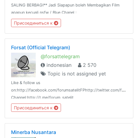
SALING BERBAGI** Jadi Siapapun boleh Membagikan Film
apapun kecuali nsfw / Blue Chanel :
https://t.me/joinchat/AAAAAE2lu2hKIM8oL5WN2QGudang :
Присоединиться к
https://t.me/joinchat/AAAAAFTpluTJ4x9x9NsAmQ
Forsat (Official Telegram)
@forsattelegram
indonesian
2 570
Topic is not assigned yet
Like & follow us
on:http://facebook.com/forumsatelitFPhttp://twitter.com/forum_sat
Channel:http://t.me/forum_satelit
Присоединиться к
Minerba Nusantara