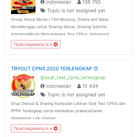
indonesian
136 795
Topic is not assigned yet
Group About Movie / Film Bioskop, Drama and Many
MoreMonggo untuk Sharing Movie, Sharing Subtitle
IndonesiaMovie Mancanegara, Box Office, Hollywood,
Bollywood, K & J -Drama,Mandarin, Thailand dan
Присоединиться к
sebagainyaShare This Group To The Whole World !!!
TRYOUT CPNS 2020 TERLENGKAP 😍
@soal_test_cpns_terlengkap
indonesian
15 434
Topic is not assigned yet
Grup Diskusi & Sharing Kumpulan Latihan Soal Test CPNS dan
PPPK Terlengkap serta membahas prakerjaOwner :
@iannexter Link channel :
https://t.me/soalcpnsdanberitanyaWeb :
Присоединиться к
https://sscn.bkn.go.id dan prakerja.go.idWeb :