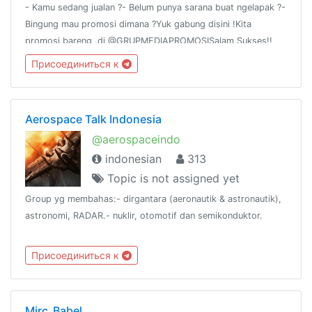
- Kamu sedang jualan ?- Belum punya sarana buat ngelapak ?-
Bingung mau promosi dimana ?Yuk gabung disini !Kita
promosi bareng .di @GRUPMEDIAPROMOSISalam Sukses!!
DANGER !!*#* Jangan posting hal-hal yang dilarang oleh
Присоединиться к
UNDANG-UNDANG RI ya guys.
Aerospace Talk Indonesia
@aerospaceindo
indonesian
313
Topic is not assigned yet
Group yg membahas:- dirgantara (aeronautik & astronautik),
astronomi, RADAR.- nuklir, otomotif dan semikonduktor.
Присоединиться к
Mirc_Babel