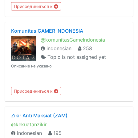
IKLAN® Tidak mentaati Aturan grup maka degan berat hati
Присоединиться к
akan di NON AKT
Komunitas GAMER INDONESIA
@komunitasGameIndonesia
indonesian
258
Topic is not assigned yet
Описание не указано
Присоединиться к
Zikir Anti Maksiat (ZAM)
@kekuatanzikir
indonesian
195