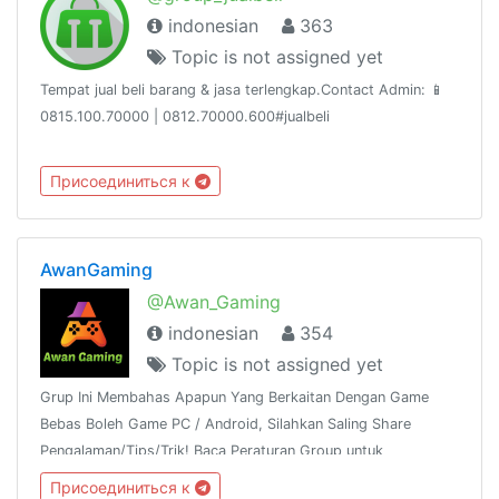
indonesian
363
Topic is not assigned yet
Tempat jual beli barang & jasa terlengkap.Contact Admin: 📱
0815.100.70000 | 0812.70000.600#jualbeli
Присоединиться к
AwanGaming
@Awan_Gaming
indonesian
354
Topic is not assigned yet
Grup Ini Membahas Apapun Yang Berkaitan Dengan Game
Bebas Boleh Game PC / Android, Silahkan Saling Share
Pengalaman/Tips/Trik! Baca Peraturan Group untuk
Menghindari Pelanggaran!
Присоединиться к