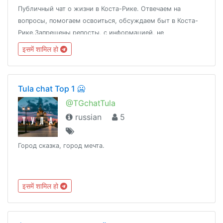
Публичный чат о жизни в Коста-Рике. Отвечаем на
вопросы, помогаем освоиться, обсуждаем быт в Коста-
Рике.Запрещены репосты, с информацией, не
относящийся к теме чата (мешает участникам чата найти
इसमें शामिल हो
полезную информацию)
Tula chat Top 1 🥶
@TGchatTula
russian
5
Город сказка, город мечта.
इसमें शामिल हो