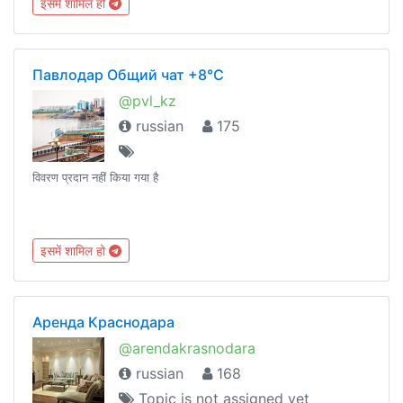
इसमें शामिल हो
голосование.
Павлодар Общий чат +8°C
@pvl_kz
russian
175
विवरण प्रदान नहीं किया गया है
इसमें शामिल हो
Аренда Краснодара
@arendakrasnodara
russian
168
Topic is not assigned yet