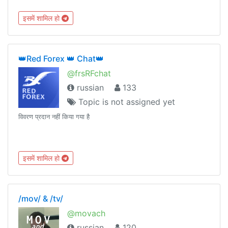
इसमें शामिल हो
👑Red Forex 👑 Chat👑
@frsRFchat
russian
133
Topic is not assigned yet
विवरण प्रदान नहीं किया गया है
इसमें शामिल हो
/mov/ & /tv/
@movach
russian
120