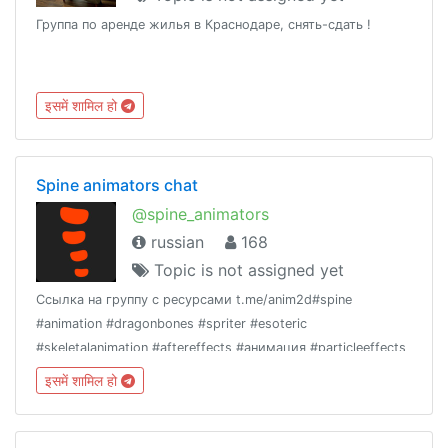
Группа по аренде жилья в Краснодаре, снять-сдать !
इसमें शामिल हो
Spine animators chat
@spine_animators
russian
168
Topic is not assigned yet
Ссылка на группу с ресурсами t.me/anim2d#spine
#animation #dragonbones #spriter #esoteric
#skeletalanimation #aftereffects #анимация #particleeffects
#animate
इसमें शामिल हो