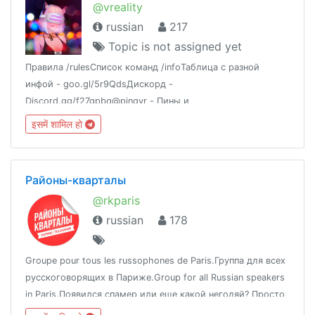
@vreality
russian
217
Topic is not assigned yet
Правила /rulesСписок команд /infoТаблица с разной
инфой - goo.gl/5r9QdsДискорд -
Discord.gg/f27gpbq@pingvr - Пины и
объявления@justplayvr - Пиратки VR игр@podozhdem -
इसमें शामिल हो
Цитатник@vrchan - Автопостинг новостей
Районы-кварталы
@rkparis
russian
178
Groupe pour tous les russophones de Paris.Группа для всех
русскоговорящих в Париже.Group for all Russian speakers
in Paris.Появился спамер или еще какой негодяй? Просто
ответьте на сообщение текстом @banofbot и бот начнет