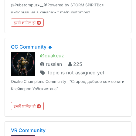
@Pubstompuz▪️__🔰Powered by STORM SPIRITВся
информация в канале:• t.me/pubstompuz
इसमें शामिल हो
QC Community 🔥
@quakeuz
russian
225
Topic is not assigned yet
Quake Champions Community__"Старое, доброе комьюнити
Квейкеров Узбекистана"
इसमें शामिल हो
VR Community