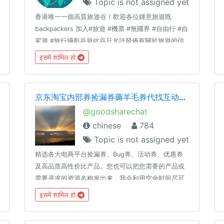
Topic is not assigned yet
香港唯一一個高質旅遊谷！歡迎各位鍾意旅遊既
backpackers 加入#旅遊 #機票 #無國界 #自由行 #自
駕遊 #旅行攝影谷規此谷只允許發佈有關於旅遊的信
息歡迎KOLs promote 其旅遊資訊Admin 們尊重大家
इसमें शामिल हो
既言論自由但同一時間請大家唔好瘋狂洗版或者post
一啲對其他谷友構成騷擾既msg🙈
京东淘宝内部券捡漏券薅羊毛券代找互动群组
@goodsharechat
chinese
784
Topic is not assigned yet
精选各大电商平台捡漏券、Bug券、活动券、优惠券
及高品质高性价比产品。您也可以把您需要的产品或
需要寻求的资源名称发出来，我会利用空余时间尽可
能为您找到优惠的产品及资源。更多资源见：优选资
इसमें शामिल हो
源频道 https://t.me/valueshare【注】本群组只接受
有资源需求询问或讨论，不涉及政治、宗教、文化及