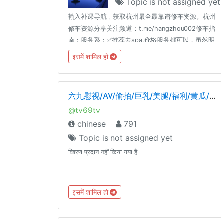
Topic is not assigned yet
输入补课导航，获取杭州最全最靠谱修车资源。杭州
修车资源分享关注频道：t.me/hangzhou002修车指
南：服务系：✅推荐去spa,价格服务都可以，虽然明
说没有大活，但是跟技师聊聊基本可以做的快餐系：
इसमें शामिल हो
✅推荐去红灯区，一般10分钟左右，进去就是提枪上
阵，价格100～200左右✅老司机推荐：群里老司机验
证过的资源，口碑不错的资源可以值得去，省得自己
六九慰视/AV/偷拍/巨乳/美腿/福利/黄瓜/明星
去踩雷。当然还是要自己判断，不排除有虚假资源。
@tv69tv
虚假资源欢迎在群里曝光。
chinese
791
Topic is not assigned yet
विवरण प्रदान नहीं किया गया है
इसमें शामिल हो