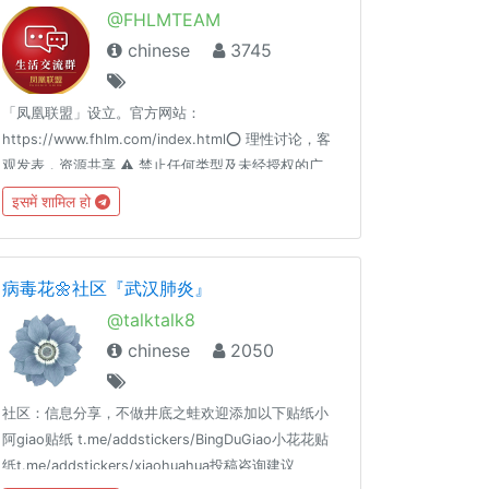
@FHLMTEAM
chinese
3745
「凤凰联盟」设立。官方网站：
https://www.fhlm.com/index.html⭕️ 理性讨论，客
观发表，资源共享 ⚠️ 禁止任何类型及未经授权的广
告、不良内容、任何恶意行为、调戏群内 BOT 指令
इसमें शामिल हो
♻️ 凤凰联盟帮您把手上每位客户资源变现，鼠年赚大
钱，详情请洽联盟人员 同场推荐：👍👍👍群组引导：
https://t.me/FHLMALL生活频道：
病毒花🌼社区『武汉肺炎』
https://t.me/FHLMLIFE
@talktalk8
chinese
2050
社区：信息分享，不做井底之蛙欢迎添加以下贴纸小
阿giao贴纸 t.me/addstickers/BingDuGiao小花花贴
纸t.me/addstickers/xiaohuahua投稿咨询建议