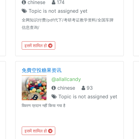
chinese
174
Topic is not assigned yet
全网知识付费/pdf代下/考研考证教学资料/全国车牌
信息查询/
इसमें शामिल हो
免費空投糖果资讯
@allallcandy
chinese
93
Topic is not assigned yet
विवरण प्रदान नहीं किया गया है
nnel【群
इसमें शामिल हो
nel/28