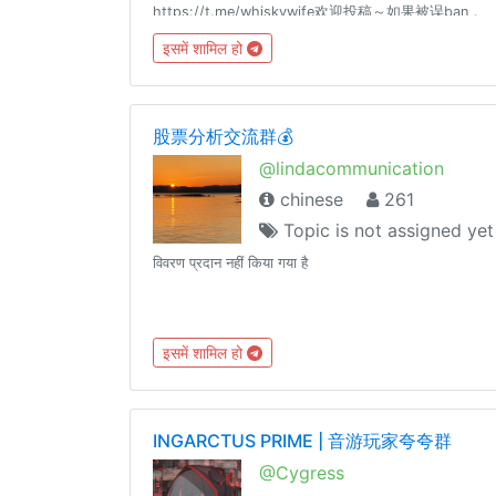
https://t.me/whiskywife欢迎投稿～如果被误ban，
可联系 @Hydrangea97 @cxzQOTP关键字：whisky
इसमें शामिल हो
whiskey 威士忌 酒 雪茄
股票分析交流群💰
@lindacommunication
chinese
261
Topic is not assigned yet
विवरण प्रदान नहीं किया गया है
इसमें शामिल हो
INGARCTUS PRIME | 音游玩家夸夸群
@Cygress