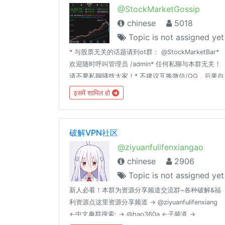
@StockMarketGossip
chinese
5018
Topic is not assigned yet
* 与股票无关的话题请到ot群： @StockMarketBar*
欢迎随时呼叫管理员 /admin* 任何私聊与本群无关！
请不要私聊骚扰大家！* 不建议互换微信/QQ，后果自
负* 如果被误ban可以联系管理员 @fTVaS79 。* 有意
इसमें शामिल हो
做管理的 @fTVaS79 关键字： 股票 美股 A股 ETF 理
财 经济 基金 股市 金融 财经 港股 闲聊 吹水 聊天
破解VPN社区
@ziyuanfulifenxiangao
chinese
2906
Topic is not assigned yet
新人必看！本群为资源分享频道交流群~各种破解&福
利资源点这里资源分享频道 → @ziyuanfulifenxiang
←中文趣群搜索: → @hao360a ←子频道 →