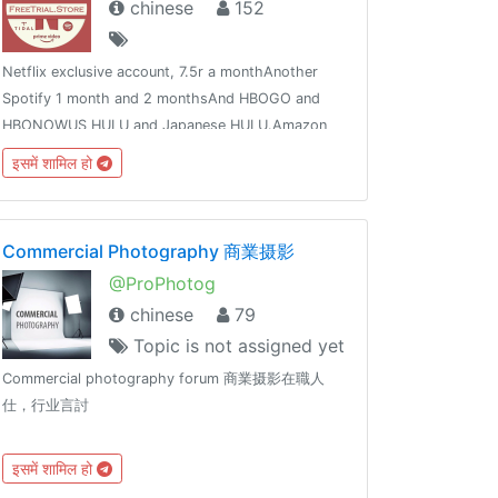
chinese
152
Netflix exclusive account, 7.5r a monthAnother
Spotify 1 month and 2 monthsAnd HBOGO and
HBONOWUS HULU and Japanese HULU.Amazon
video and hbonow joint modelsSpotify and hulu
इसमें शामिल हो
joint nameTidal HiFi MusicYouTube and Pornhub
membersLink:freetrial.store
Commercial Photography 商業摄影
@ProPhotog
chinese
79
Topic is not assigned yet
Commercial photography forum 商業摄影在職人
仕，行业言討
इसमें शामिल हो