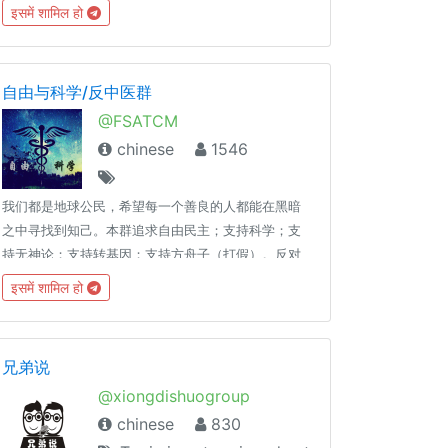
@Talk8bot订阅病毒频道 @info000
इसमें शामिल हो
自由与科学/反中医群
@FSATCM
chinese
1546
我们都是地球公民，希望每一个善良的人都能在黑暗
之中寻找到知己。本群追求自由民主；支持科学；支
持无神论；支持转基因；支持方舟子（打假）。反对
五毛；反对中医；反对伪科学、阴谋论；反对种族歧
इसमें शामिल हो
视、民族歧视、性别歧视、性取向歧视，地域歧视、
年龄歧视等各种歧视！
兄弟说
@xiongdishuogroup
chinese
830