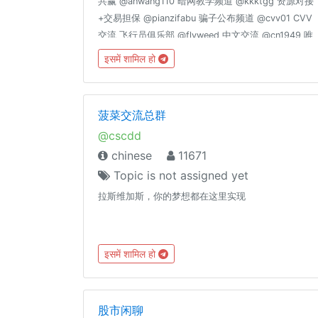
共赢 @anwang110 暗网教学频道 @kkktgg 资源对接
+交易担保 @pianzifabu 骗子公布频道 @cvv01 CVV
交流 飞行员俱乐部 @flyweed 中文交流 @cn1949 唯
一群管理： @kkktgg @fucktgg
इसमें शामिल हो
菠菜交流总群
@cscdd
chinese
11671
Topic is not assigned yet
拉斯维加斯，你的梦想都在这里实现
इसमें शामिल हो
股市闲聊