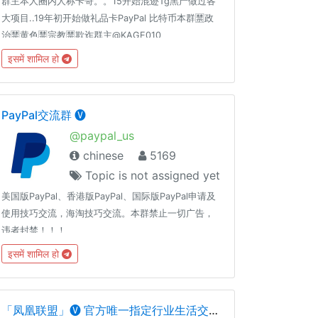
群主本人圈内人称卡哥。。15开始混迹Tg黑产做过各
大项目..19年初开始做礼品卡PayPal 比特币本群🈲️政
治🈲️黄色🈲️宗教🈲️欺诈群主@KAGE010
इसमें शामिल हो
PayPal交流群 🅥
@paypal_us
chinese
5169
Topic is not assigned yet
美国版PayPal、香港版PayPal、国际版PayPal申请及
使用技巧交流，海淘技巧交流。本群禁止一切广告，
违者封禁！！！
इसमें शामिल हो
「凤凰联盟」🅥 官方唯一指定行业生活交流群