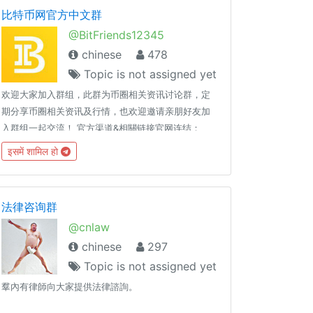
比特币网官方中文群
@BitFriends12345
chinese
478
Topic is not assigned yet
欢迎大家加入群组，此群为币圈相关资讯讨论群，定
期分享币圈相关资讯及行情，也欢迎邀请亲朋好友加
入群组一起交流！ 官方渠道&相關链接官网连结：
https://c2.rebicoin.com/?source=tg官方新闻频道：
इसमें शामिल हो
https://t.me/bitagechannal 区块链交流群：
https://t.me/BitBChinese
法律咨询群
@cnlaw
chinese
297
Topic is not assigned yet
羣內有律師向大家提供法律諮詢。