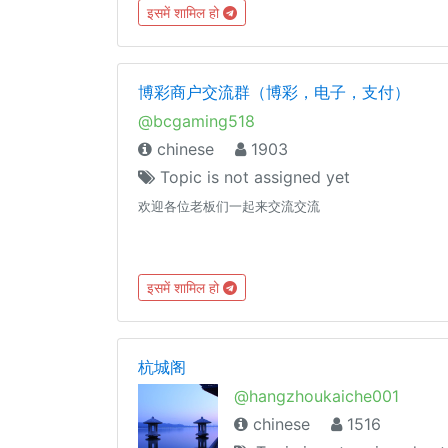
@animeh3 @animetheme2 ←群里不要发政治言论
इसमें शामिल हो
哦,此为技术交流群（做新时代青年,社会主义接班人，
德治体美劳全面发展）#Groupregulation 群里不要发
有关黄赌毒的东西点击下载简体中文语言包~：
博彩商户交流群（博彩，电子，支付）
https://t.me/setlanguage/classic-zh-cn
@bcgaming518
chinese
1903
Topic is not assigned yet
欢迎各位老板们一起来交流交流
इसमें शामिल हो
杭城阁
@hangzhoukaiche001
chinese
1516