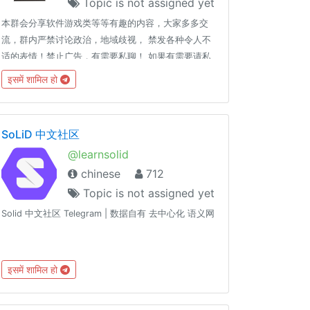
Topic is not assigned yet
本群会分享软件游戏类等等有趣的内容，大家多多交
流，群内严禁讨论政治，地域歧视， 禁发各种令人不
适的表情！禁止广告，有需要私聊！ 如果有需要请私
聊！ 百大成人视频网站网址：
इसमें शामिल हो
https://www.lanzous.com/i32h3hc (此视频专辑在
youtube上被无理由禁播，所以改在TG频道里更新，
请大家多多关注）我的TG频道：
SoLiD 中文社区
https://t.me/xiongdishuochannel 我的Youtube频
@learnsolid
道：http://www.youtube.com/c/兄弟说 大家都有权
chinese
712
限拉人热闹起来😄😄
Topic is not assigned yet
Solid 中文社区 Telegram | 数据自有 去中心化 语义网
इसमें शामिल हो