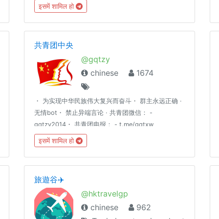
hbase presto kafka mesos Zeppelin scala java
इसमें शामिल हो
python r 数仓 数据仓库如有误ban，可联系
@cxzQOTP @iseki_w友情联盟： @coderzh
共青团中央
@gqtzy
chinese
1674
・ 为实现中华民族伟大复兴而奋斗・ 群主永远正确 ·
无情bot・ 禁止异端言论 · 共青团微信： -
gqtzy2014・ 共青团电报： - t.me/gqtxw
इसमें शामिल हो
旅遊谷✈️
@hktravelgp
chinese
962