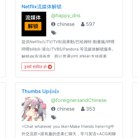
友商等话题，对具有发布不当言论或资源的情况，群
Netflix流媒体解锁
主可以不警示直接将发布人封禁，并删除其发布的信
@happy_dns
息！
chinese
597
提供Netflix/LiTV/TVB/蘋果動/巴哈姆特·動畫瘋/哔哩
哔哩bilibili-港台/TVBS/Pandora 等流媒体解锁服务。
解锁4K高清画质，即让普通VPS IP轻松支持观看
Netflix和動畫瘋等优质流媒体试用或购买服务，看置
इसमें शामिल हो
顶内容！
Thumbs Up👍👍
@foreignersandChinese
chinese
353
⭐️Chat whatever you like⭐️Make friends here⭐️tg中
外交流群⭐️跟有趣的歪果仁聊天，学习英语⭐️ACG闲聊