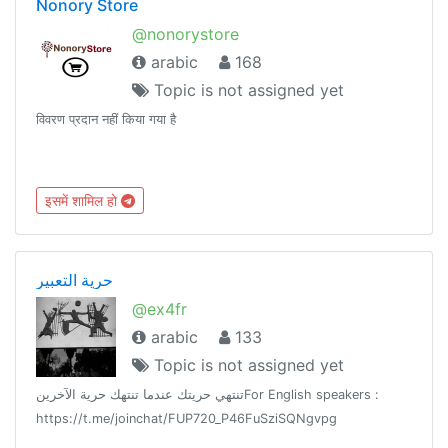
Nonory Store
@nonorystore
arabic
168
Topic is not assigned yet
विवरण प्रदान नहीं किया गया है
इसमें शामिल हो
حرية التعبير
@ex4fr
arabic
133
Topic is not assigned yet
تنتهي حريتك عندما تنتهك حرية الآخرينFor English speakers :
https://t.me/joinchat/FUP720_P46FuSziSQNgvpg