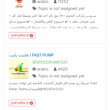
arabic
11252
Topic is not assigned yet
~ ســوبــر ماركت النجوم ~•لا تثق باي احد هنا خلي وسيط قبل كل
شي لضمان حقك > ✔️ •ممنوع الكفر والافشار > ✔️•ممنوع تدخل
بشخص ولا تدخل برزق احد >لا تتعامل بدون وسيط الوسطاءحسوني
@AA2AAAحمــِٰٖزة الموسوي ↫ @IIIUII قناة السوبر @AA2iAAA
इसमें शामिल हो
فاست بامب / FAST PUMP
@SPEEDPUMP200
arabic
4420
Topic is not assigned yet
فريقنا رح يقدم لكم افضل البامبات الناجحة في اوقات محددة. Fast
Pump Teamللمساعدة@HK2021k2020
इसमें शामिल हो