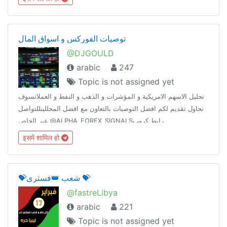
توصيات الفوركس و اسواق المال
@DJGOULD
arabic
247
Topic is not assigned yet
تحليل الاسهم الامريكية و المؤشرات و الذهب و النفط و العملاتسوف
نحاول تقديم لكم افضل التوصيات بالتعاون مع افضل المحللينللتواصل
عبر الخاص @ALPHA_FOREX_SIGNALSرابط كروب
النقاشات@DJGOULDرابط قناة التوصيات@DJGOULDOIL
इसमें शामिल हो
💝شعب 👑فستري 💝
@fastreLibya
arabic
221
Topic is not assigned yet