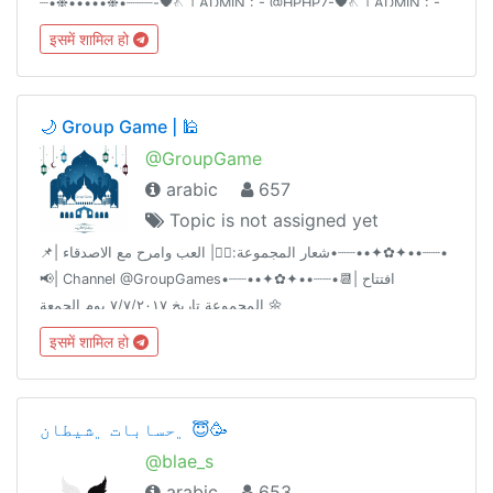
┈┈‏•❉•••••❉•┈‌‏┈-🖤𓂇| ADMIN : - @HPHP7-🖤𓂇| ADMIN : -
@S_77_8
इसमें शामिल हो
🌙 Group Game | 🕌
@GroupGame
arabic
657
Topic is not assigned yet
📌| شعار المجموعة:🤹‍♂| العب وامرح مع الاصدقاء•┈┈••✦✿✦••┈┈•
📢| Channel @GroupGames•┈┈••✦✿✦••┈┈•📆| افتتاح
المجموعة تاريخ ٧/٧/٢٠١٧ يوم الجمعة 🌼
इसमें शामिल हो
﮼حسابات ﮼شيطان 😇🥳
@blae_s
arabic
653