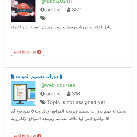
@tbadl202111
arabic
352
تبادل اعلانات جروبات وقنوات تليجرامتبادل اعضاءزياده اعضاء
इसमें शामिल हो
🖥️ دورات تصميم المواقع 🖥️
@web_courses
arabic
316
Topic is not assigned yet
مجموعة تهتم بدورات تصميم وبرمجة المواقع الإلكترونية🚫يمنع فتح أي
مواضيع ليس لها علاقة بتصميم وبرمجة المواقع الإلكترونية🚫
इसमें शामिल हो