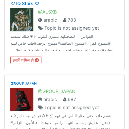
♡ IQ Stars ♡
@ALSXB
arabic
783
Topic is not assigned yet
القوانين|| ٱلـضحـكهه تـشري گـلوب ✨💗خـلك مبتسم
||#ممنوع_كفران#ممنوع_الطائفية#ممنوع الزحف#طب خاص لبنيه
تنطرد#ممنوع_غلط_وتجاوز اخوان و ع حب الله عاجبه كروب هلا بي
يسولف ونصير اصدقاء ماعاجبه الله ويااا
इसमें शामिल हो
ɢʀᴏᴜᴘ ᴊᴀᴘᴀɴ
@GROUP_JAPAN
arabic
687
Topic is not assigned yet
•ابتسم دائما حتى يحتار الناس في فهمـڪ ✟🥀عيـﺶ ,وحـدك , עًْْ،
تـضل . عـايش , حـلـم, انتهۂ . زلـمهہ ، وهـذا ، قـانـَٰون , الزلـم⁵⁶