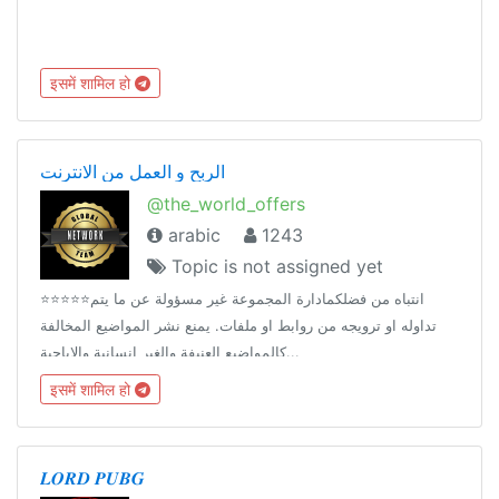
इसमें शामिल हो
الربح و العمل من الانترنت
@the_world_offers
arabic
1243
Topic is not assigned yet
⭐️⭐️⭐️⭐️⭐️انتباه من فضلكمادارة المجموعة غير مسؤولة عن ما يتم
تداوله او ترويجه من روابط او ملفات. يمنع نشر المواضيع المخالفة
كالمواضيع العنيفة والغير انسانية والاباحية...
इसमें शामिल हो
𝑳𝑶𝑹𝑫 𝑷𝑼𝑩𝑮