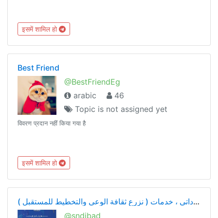
इसमें शामिल हो
Best Friend
@BestFriendEg
arabic
46
Topic is not assigned yet
विवरण प्रदान नहीं किया गया है
इसमें शामिल हो
تطوير داتي ، خدمات ( نزرع ثقافة الوعي والتخطيط للمستقبل )
@sndibad