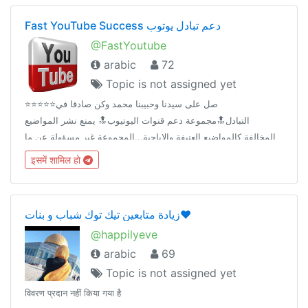
Fast YouTube Success دعم تبادل يوتوب
@FastYoutube
arabic
72
Topic is not assigned yet
⭐️⭐️⭐️⭐️⭐️صل على سيدنا وحبيبنا محمد وكن صادقا في
التبادل🔝مجموعة دعم قنوات اليوتيوب🔝 يمنع نشر المواضيع
المخالفة كالمواضيع العنيفة والاباحية...المجموعة غير مسؤولة عن ما
يتم تداوله او ترويجه من روابط او ملفات
इसमें शामिल हो
زيادة متابعين تيك توك شباب و بنات❤️
@happilyeve
arabic
69
Topic is not assigned yet
विवरण प्रदान नहीं किया गया है