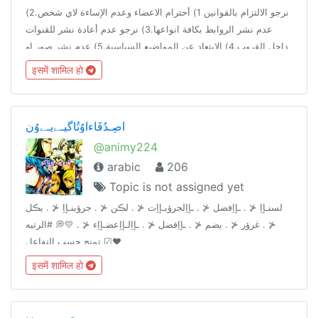
نرجو الالتزام بالقوانين 1) أحترام الاعضاء وعدم الإساءة لاي شخص.2)
عدم نشر الروابط بكافة انواعها.3) نرجو عدم أعادة نشر للقنوات
داخل القروب.4) الابتعاد عن المواضيع السياسية.5) عدم نشر صور او
مقاطع مسيئة 6) تَحْتَرِمْ تُحٍِْتَرَمْ#مرحبتين_بيكم_كلكم🤗
इसमें शामिल हो
آصِـدُقَآءآوُتُآگيـﮯيـﮯوُن
@animy224
arabic
206
Topic is not assigned yet
لسنـإاِ ⊀ . ـإاِفضل ⊀ . ـإاِلجرؤبـإاِت ⊀ . لڪن ⊀ . جرؤبنـإاِ ⊀ . بڪل
⊀ . غرؤر ⊀ . يضم ⊀ . ـإاِفضل ⊀ . ـإاِلـإاِعضـإاِء ⊀ . 💛💭 #الرتبه
تمنح حسب التفاعل ☑❤
इसमें शामिल हो