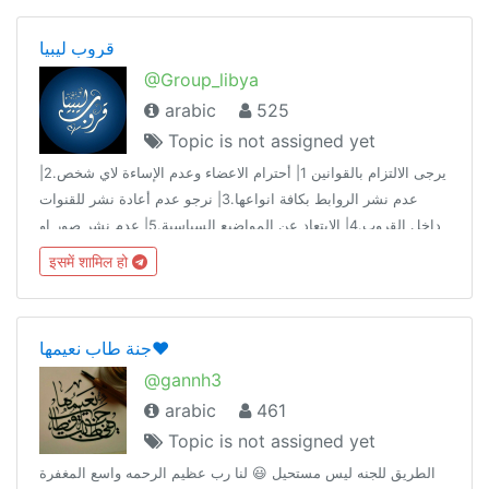
قروب ليبيا
@Group_libya
arabic
525
Topic is not assigned yet
يرجى الالتزام بالقوانين 1| أحترام الاعضاء وعدم الإساءة لاي شخص.2|
عدم نشر الروابط بكافة انواعها.3| نرجو عدم أعادة نشر للقنوات
داخل القروب.4| الابتعاد عن المواضيع السياسية.5| عدم نشر صور او
مقاطع مسيئة +18😑.اهلا وسهلا بيكم جميعاً 😍😍
इसमें शामिल हो
جنة طاب نعيمها❤️
@gannh3
arabic
461
Topic is not assigned yet
الطريق للجنه ليس مستحيل 😃 لنا رب عظيم الرحمه واسع المغفرة