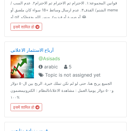
قوانين المجموعة:١. الاحترام ثم الاحترام ثم الاحترام٢. عدم السب /
الشتم/ القذف٣. عدم ارسال وسائط +18 سواء كان ملصق أو meme
أو gif أو صورة أو فيديو٤. وبس الله يحفظكم 😂
इसमें शामिल हो
أرباح الاستثمار الاعلاني
@Asisads
arabic
5
Topic is not assigned yet
الجميع يربح هنا، حتى لو لم تكن تملك خبرة. الربح بين ال٥٠ دولار
و٥٠٠ دولار يوميا.العمل : مشاهدة الاعلاناتالنظام : الكترونيمضمون
١٠٠%
इसमें शामिल हो
قروب زيادة متابعين