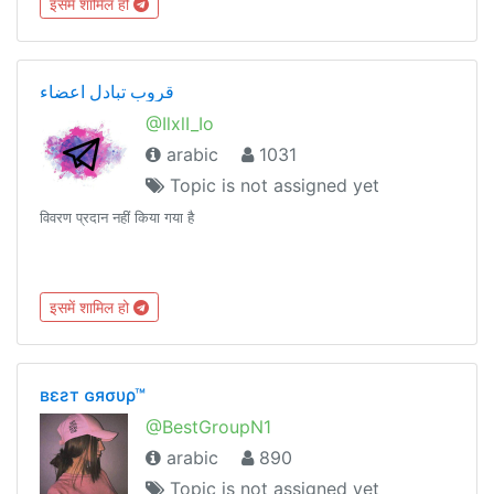
इसमें शामिल हो
قروب تبادل اعضاء
@IlxlI_Io
arabic
1031
Topic is not assigned yet
विवरण प्रदान नहीं किया गया है
इसमें शामिल हो
вεƨт ɢяσυρ™
@BestGroupN1
arabic
890
Topic is not assigned yet