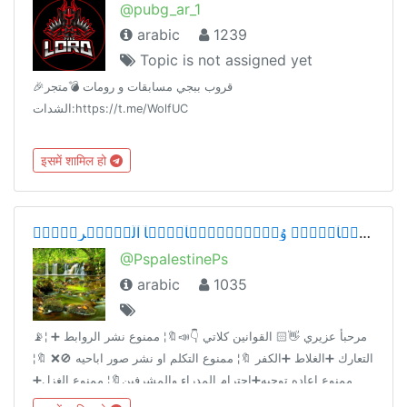
@pubg_ar_1
arabic
1239
Topic is not assigned yet
🎉قروب ببجي مسابقات و رومات 💣متجر
الشدات:https://t.me/WolfUC
इसमें शामिल हो
شۣۗـۙبۣۗـۙآبۣۗـۙ وُصۣۗـۙبۣۗـۙآيۣۗہآ آلَعۣۗـۙربۣۗـۙ ❤
@PspalestinePs
arabic
1035
📡¦ مرحبأ عزيري 👋🏻 القوانين كلاتي 👇📣🔖¦ ممنوع نشر الروابط ➕
التعارك ➕الغلاط ➕الكفر 🔖¦ ممنوع التكلم او نشر صور اباحيه 🚫❌ 🔖¦
ممنوع اعاده توجيه➕احترام المدراء والمشرفين🔖¦ ممنوع الغزل➕
الخاص ➕ تابعونا @zo788