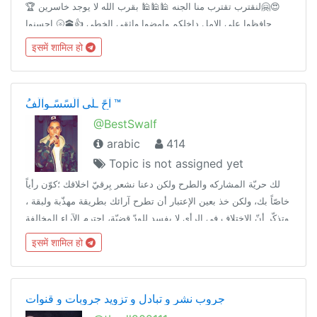
😍🤗لنقترب تقترب منا الجنه 🕌🕌🕌 بقرب الله لا يوجد خاسرين 🏆
حافظوا على الامل داخلكم وامضوا واثقي الخطى 👍🕋🌝 احسنوا
الظن- بالله اتمسكوا بالقرآن الكريم وسنة الحبيب محمد عليه الصلاة
इसमें शामिल हो
والسلام😃✅
آحً ـلَى آلَسًسًـوِآلَفُ ™
@BestSwalf
arabic
414
Topic is not assigned yet
لك حريّة المشاركه والطرح ولكن دعنا نشعر بِرقيّ اخلاقك ؛كوّن رأياً
خاصّاً بك، ولكن خذ بعين الإعتبار أن تطرح آرائك بطريقة مهذّبة ولبقة ،
وتذكّر أنّ الاختلاف في الرأي لا يفسد للودّ قضيّة، احترم الآراء المخالفة
لك ' اخلِق مسافة بينك وبين خصوصيات الآخرين' .
इसमें शामिल हो
جروب نشر و تبادل و تزويد جروبات و قنوات