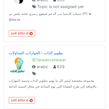
Topic is not assigned yet
حساب الانستا تبـ؏ الدعم ضيفوو ؏ـمري ححته نبلش بي 🥺💘🔥
@bla.es
इसमें शामिल हो
تطوير الذات - الحوارات، المداولات
@TatweircoHewar
arabic
629
مجموعة مخصصة لنشر كل ما يهتم بتطوير الذات وتنمية المهارات
بالإضافة إلى طرح القضايا التي تهم الساحة في مجال التنمية الذاتية.
इसमें शामिल हो