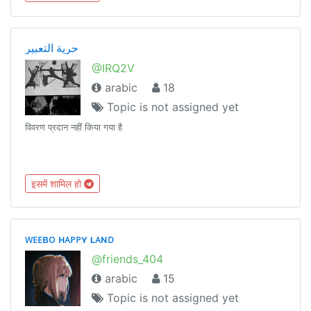
حرية التعبير
@IRQ2V
arabic
18
Topic is not assigned yet
विवरण प्रदान नहीं किया गया है
इसमें शामिल हो
ᴡᴇᴇʙᴏ ʜᴀᴘᴘʏ ʟᴀɴᴅ
@friends_404
arabic
15
Topic is not assigned yet