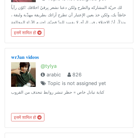
لك حريّة المشاركه والطرح ولكن دعنا نشعر بِرقيّ اخلاقك ؛كوّن رأياً
خاصّاً بك، ولكن خذ بعين الإعتبار أن تطرح آرائك بطريقة مهذّبة ولبقة ،
وتذكّر أنّ الاختلاف في الرأي لا يفسد للودّ قضيّة، احترم الآراء المخالفة
لك ' اخلِق مسافة بينك وبين خصوصيات الآخرين' .
इसमें शामिल हो
𝐰𝐫𝟑𝐚𝐧 𝐯𝐢𝐝𝐞𝐨𝐬
@tylya
arabic
826
Topic is not assigned yet
كتابة تبادل خاص = حظر تنشر روابط تنحذف من القروب
इसमें शामिल हो