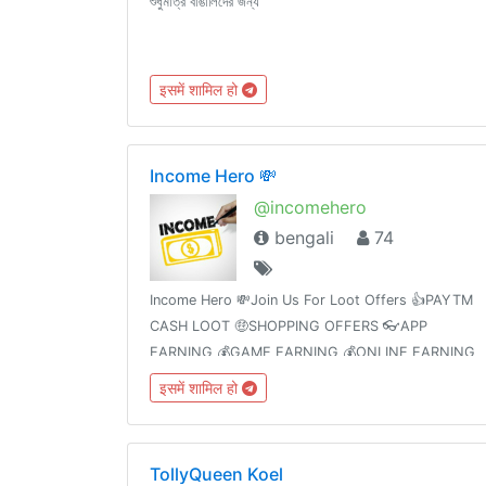
শুধুমাত্র বাঙালিদের জন্য
इसमें शामिल हो
Income Hero 💸
@incomehero
bengali
74
Income Hero 💸Join Us For Loot Offers 👍PAYTM
CASH LOOT 🤑SHOPPING OFFERS 👓APP
EARNING 💰GAME EARNING 💰ONLINE EARNING
💲LATEST TRICKS 🤗🙏🙏🙏🙏🙏🙏🙏
इसमें शामिल हो
TollyQueen Koel