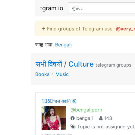
tgram.io
☂️ Find groups of Telegram user
@
very_
समूह भाषा:
Bengali
सभी विषयों
/
Culture
telegram groups
Books
∘
Music
1⃣6⃣আনা বাঙালি 🔞
@bengaliporn
bengali
143
Topic is not assigned yet