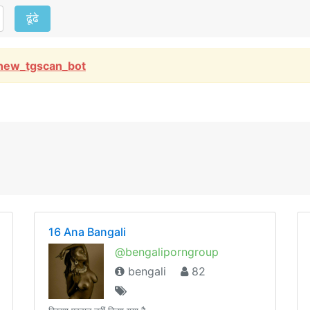
ढूंढे
new_tgscan_bot
16 Ana Bangali
@bengaliporngroup
bengali
82