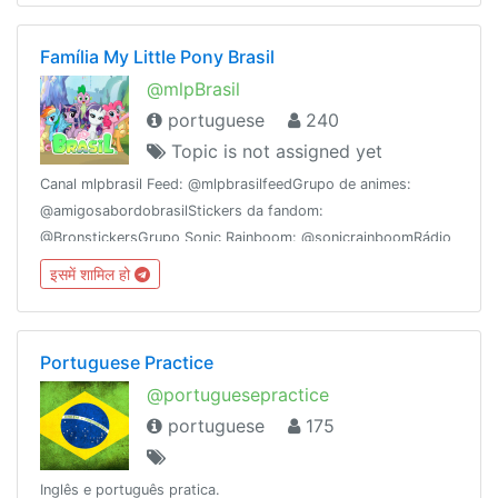
Família My Little Pony Brasil
@mlpBrasil
portuguese
240
Topic is not assigned yet
Canal mlpbrasil Feed: @mlpbrasilfeedGrupo de animes:
@amigosabordobrasilStickers da fandom:
@BronstickersGrupo Sonic Rainboom: @sonicrainboomRádio
Equestria Brasil: @EqgMusicGartic mlpBrasil:
इसमें शामिल हो
http://gartic.me/01XOeE
Portuguese Practice
@portuguesepractice
portuguese
175
Inglês e português pratica.