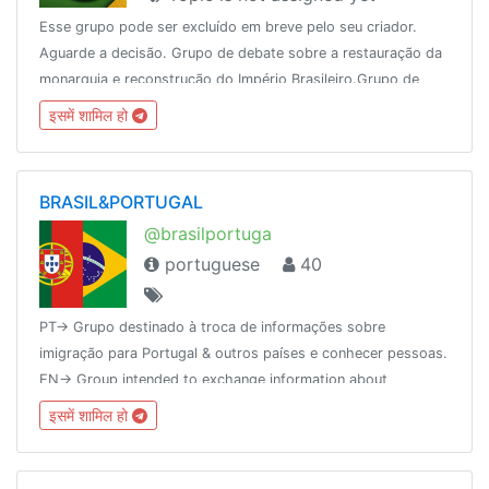
Esse grupo pode ser excluído em breve pelo seu criador.
Aguarde a decisão. Grupo de debate sobre a restauração da
monarquia e reconstrução do Império Brasileiro.Grupo de
discussão não oficialA república acaba aqui.
इसमें शामिल हो
BRASIL&PORTUGAL
@brasilportuga
portuguese
40
PT-> Grupo destinado à troca de informações sobre
imigração para Portugal & outros países e conhecer pessoas.
EN-> Group intended to exchange information about
immigration to Portugal & other countries and meet people.
इसमें शामिल हो