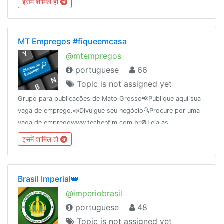
इसमें शामिल हो
MT Empregos #fiqueemcasa
@mtempregos
portuguese
66
Topic is not assigned yet
Grupo para publicações de Mato Grosso📢Publique aqui sua
vaga de emprego.📣Divulgue seu negócio🔍Procure por uma
vaga de empregowww.techenfim.com.br🚫Leia as
regras@ticuiaba@monarquiaja@forabozo@forabolsonero
इसमें शामिल हो
Brasil Imperial👑
@imperiobrasil
portuguese
48
Topic is not assigned yet