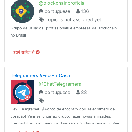
@blockchainbroficial
portuguese
136
Topic is not assigned yet
Grupo de usuários, profissionais e empresas de Blockchain
no Brasil
इसमें शामिल हो
Telegramers #FicaEmCasa
@ChatTelegramers
portuguese
88
Hey, Telegramer! ✌️Ponto de encontro dos Telegramers de
coração! Vem se juntar ao grupo, fazer novas amizades,
compartilhar bom humor e diversão, dúvidas e respeito. Vem
para #oladoazuldaforça 💙✈️