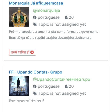
Monarquia Já #fiqueemcasa
@monarquiaja
portuguese
26
Topic is not assigned yet
Pró-monarquia parlamentarista como forma de governo no
Brasil.Diga não a república.@forabozo@forabolsonero
इसमें शामिल हो
FF - Upando Contas- Grupo
@UpandoContaFreeFireGrupo
portuguese
20
Topic is not assigned yet
विवरण प्रदान नहीं किया गया है