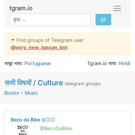
tgram.io
ढूंढे
☂️ Find groups of Telegram user
@
very_new_tgscan_bot
समूह भाषा:
Portuguese
Tgram.io भाषा:
Hindi
सभी विषयों
/
Culture
telegram groups
Books
∘
Music
Beco da Bike 🥇🚴🏻‍♀️
@BecoDaBike