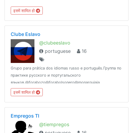
इसमें शामिल हो
Clube Eslavo
@clubeeslavo
portuguese
16
Grupo para prática dos idiomas russo e português.Группа по
практике русского и португальского
языков.@forabozo@forabolsonero@monarquiaja
इसमें शामिल हो
Empregos TI
@tiempregos
portuguese
16