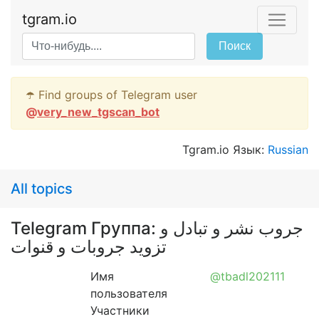
tgram.io
Поиск
☂️ Find groups of Telegram user
@
very_new_tgscan_bot
Tgram.io Язык:
Russian
All topics
Telegram Группа: جروب نشر و تبادل و
تزويد جروبات و قنوات
Имя
@tbadl202111
пользователя
Участники