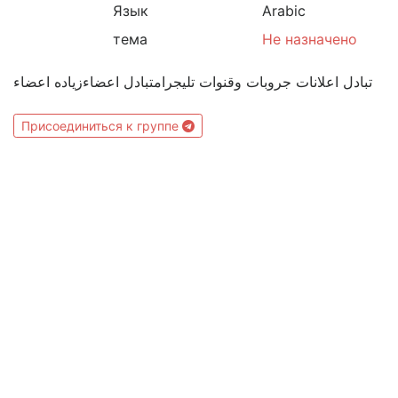
Язык
Arabic
тема
Не назначено
تبادل اعلانات جروبات وقنوات تليجرامتبادل اعضاءزياده اعضاء
Присоединиться к группе