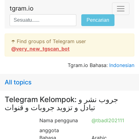
tgram.io
Pencarian
☂️ Find groups of Telegram user
@
very_new_tgscan_bot
Tgram.io Bahasa:
Indonesian
All topics
Telegram Kelompok: جروب نشر و
تبادل و تزويد جروبات و قنوات
Nama pengguna
@tbadl202111
anggota
Bahasa
Arabic