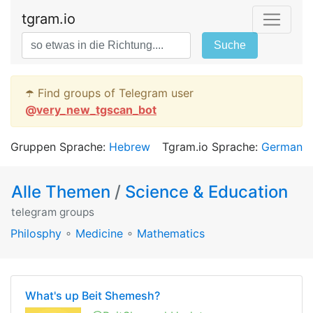
tgram.io
Suche
☂️ Find groups of Telegram user
@
very_new_tgscan_bot
Gruppen Sprache:
Hebrew
Tgram.io Sprache:
German
Alle Themen
/
Science & Education
telegram groups
Philosphy
∘
Medicine
∘
Mathematics
What's up Beit Shemesh?