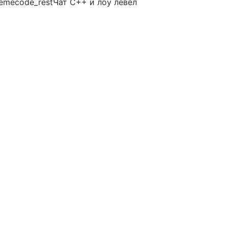
emecode_restЧат C++ и лоу левел