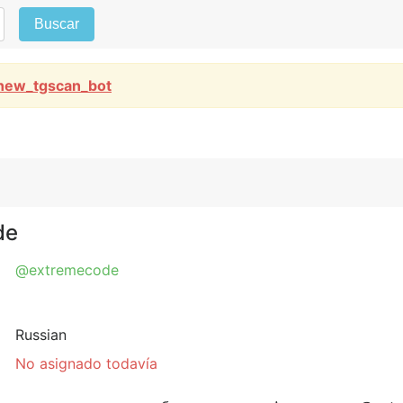
Buscar
new_tgscan_bot
de
@extremecode
Russian
No asignado todavía