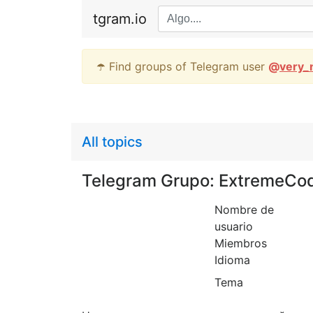
tgram.io
☂️ Find groups of Telegram user
@
very_
All topics
Telegram Grupo: ExtremeCo
Nombre de
usuario
Miembros
Idioma
Tema