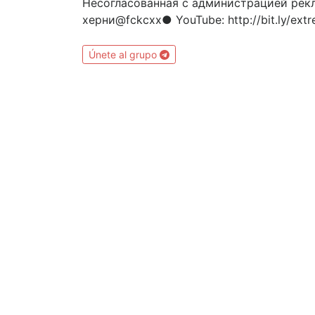
Несогласованная с администрацией рекл
херни@fckcxx● YouTube: http://bit.ly/ext
Únete al grupo