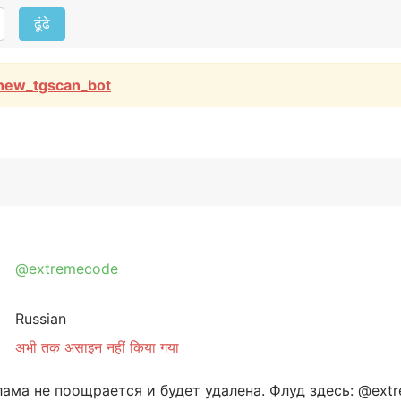
ढूंढे
new_tgscan_bot
@extremecode
Russian
अभी तक असाइन नहीं किया गया
ама не поощрается и будет удалена. Флуд здесь: @extr