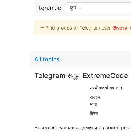
tgram.io
☂️ Find groups of Telegram user
@
very_
All topics
Telegram समूह: ExtremeCode
उपयोगकर्ता का नाम
सदस्य
भाषा
विषय
Несогласованная с администрацией рекл