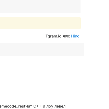
Tgram.io भाषा:
Hindi
emecode_restЧат C++ и лоу левел